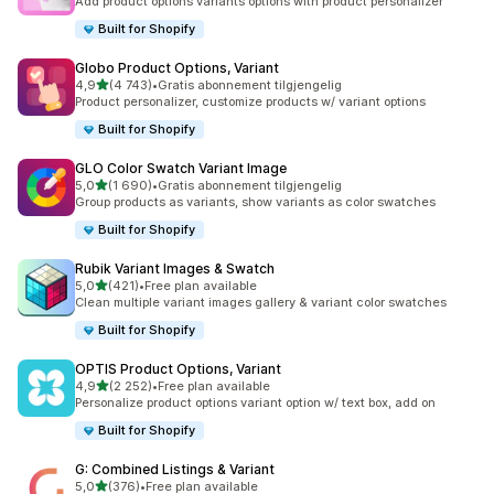
Add product options variants options with product personalizer
Built for Shopify
Globo Product Options, Variant
av 5 stjerner
4,9
(4 743)
•
Gratis abonnement tilgjengelig
Totalt 4743 omtaler
Product personalizer, customize products w/ variant options
Built for Shopify
GLO Color Swatch Variant Image
av 5 stjerner
5,0
(1 690)
•
Gratis abonnement tilgjengelig
Totalt 1690 omtaler
Group products as variants, show variants as color swatches
Built for Shopify
Rubik Variant Images & Swatch
av 5 stjerner
5,0
(421)
•
Free plan available
Totalt 421 omtaler
Clean multiple variant images gallery & variant color swatches
Built for Shopify
OPTIS Product Options, Variant
av 5 stjerner
4,9
(2 252)
•
Free plan available
Totalt 2252 omtaler
Personalize product options variant option w/ text box, add on
Built for Shopify
G: Combined Listings & Variant
av 5 stjerner
5,0
(376)
•
Free plan available
Totalt 376 omtaler