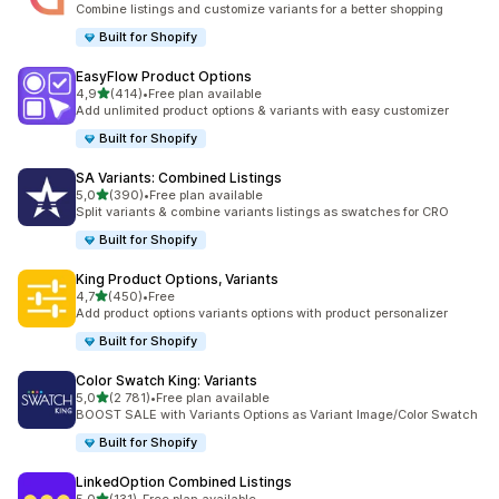
Combine listings and customize variants for a better shopping
Built for Shopify
EasyFlow Product Options
av 5 stjerner
4,9
(414)
•
Free plan available
Totalt 414 omtaler
Add unlimited product options & variants with easy customizer
Built for Shopify
SA Variants: Combined Listings
av 5 stjerner
5,0
(390)
•
Free plan available
Totalt 390 omtaler
Split variants & combine variants listings as swatches for CRO
Built for Shopify
King Product Options, Variants
av 5 stjerner
4,7
(450)
•
Free
Totalt 450 omtaler
Add product options variants options with product personalizer
Built for Shopify
Color Swatch King: Variants
av 5 stjerner
5,0
(2 781)
•
Free plan available
Totalt 2781 omtaler
BOOST SALE with Variants Options as Variant Image/Color Swatch
Built for Shopify
LinkedOption Combined Listings
av 5 stjerner