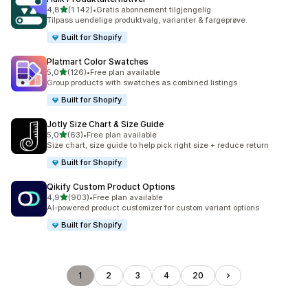
av 5 stjerner
4,8
(1 142)
•
Gratis abonnement tilgjengelig
Totalt 1142 omtaler
Tilpass uendelige produktvalg, varianter & fargeprøve.
Built for Shopify
Platmart Color Swatches
av 5 stjerner
5,0
(126)
•
Free plan available
Totalt 126 omtaler
Group products with swatches as combined listings
Built for Shopify
Jotly Size Chart & Size Guide
av 5 stjerner
5,0
(63)
•
Free plan available
Totalt 63 omtaler
Size chart, size guide to help pick right size + reduce return
Built for Shopify
Qikify Custom Product Options
av 5 stjerner
4,9
(903)
•
Free plan available
Totalt 903 omtaler
AI-powered product customizer for custom variant options
Built for Shopify
1
2
3
4
20