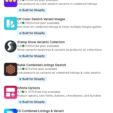
5,0
(131)
•
Free plan available
Totalt 131 omtaler
Link products as color swatch variants in combined listings
Built for Shopify
OP Color Swatch Variant Images
av 5 stjerner
5,0
(780)
•
Free plan available
Totalt 780 omtaler
Sell more w/ combined listings & clean multiple images gallery
Built for Shopify
Stamp Show Variants Collection
av 5 stjerner
5,0
(149)
•
Free plan available
Totalt 149 omtaler
Show variants swatches & variants as products on collections
Built for Shopify
Rubik Combined Listings Swatch
av 5 stjerner
5,0
(67)
•
Free plan available
Totalt 67 omtaler
Link products as variants w/ combined listings & color swatch
Built for Shopify
Infinite Options
av 5 stjerner
4,7
(2 417)
•
Free trial available
Totalt 2417 omtaler
Product options, text fields, buttons, checkboxes, and bundles
Built for Shopify
FD Combined Listings & Variant