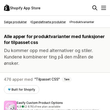
Shopify App Store
Selge produkter
Egendefinerte produkter
Produktvarianter
Alle apper for produktvarianter med funksjoner
for tilpasset css
Du kommer opp med alternativer og stiler.
Kundene kombinerer ting på den måten de
ønsker.
476 apper med
Tilpasset CSS
Tøm
Built for Shopify
Easify Custom Product Options
av 5 stjerner
4,9
(2 878)
•
Free plan available
Totalt 2878 omtaler