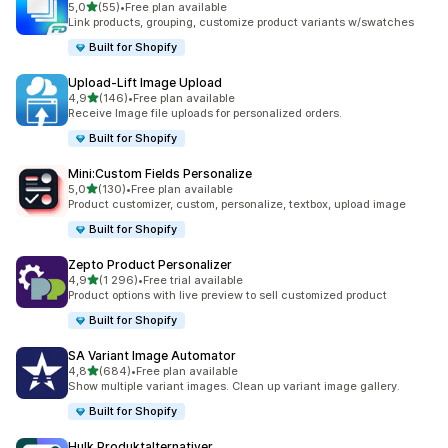
av 5 stjerner
5,0
(55)
•
Free plan available
Totalt 55 omtaler
Link products, grouping, customize product variants w/swatches
Built for Shopify
Upload‑Lift Image Upload
av 5 stjerner
4,9
(146)
•
Free plan available
Totalt 146 omtaler
Receive Image file uploads for personalized orders.
Built for Shopify
Mini:Custom Fields Personalize
av 5 stjerner
5,0
(130)
•
Free plan available
Totalt 130 omtaler
Product customizer, custom, personalize, textbox, upload image
Built for Shopify
Zepto Product Personalizer
av 5 stjerner
4,9
(1 296)
•
Free trial available
Totalt 1296 omtaler
Product options with live preview to sell customized product
Built for Shopify
SA Variant Image Automator
av 5 stjerner
4,8
(684)
•
Free plan available
Totalt 684 omtaler
Show multiple variant images. Clean up variant image gallery.
Built for Shopify
Hulk Produktalternativer