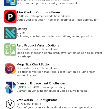
2 recensies in totaal
Zet je productopties eenvoudig om in kleurstalen
AAA Product Options + Forms
van 5 sterren
3,5
(2)
•
Gratis proefperiode beschikbaar
2 recensies in totaal
Opties voor producten + testimonialformulier + pop-upformulier
Lensify
Gratis
Oplossing voor het aanbieden van brillenglazen op sterkte
Aero Product Variant Options
Gratis abonnement beschikbaar
Maak een onbeperkt aantal productvariantopties aan om je omzet
te verhogen
Mega Size Chart Button
Gratis abonnement beschikbaar
Pop-upknop voor een maattabel zodat klanten de juiste maat
kunnen kiezen
Diamond Engagement RingBuilder
van 5 sterren
5,0
(2)
•
$1,499 eenmalige betaling
2 recensies in totaal
Diamanten verlovingsringbuilder voor de juwelierszaak.
VividWorks 3D Configurator
$1,047 per maand
De configurator voor echt modulaire en op maat gemaakte