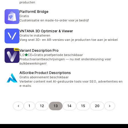
producten
PlatformE Bridge
Gratis
Customisatie en made-to-order voor je bedrijf
VNTANA 3D Optimizer & Viewer
Gratis te installeren
Voeg snel 3D- en AR-versies van je producten toe aan je winkel
Variant Description Pro
van 5 sterren
5,0
(3)
•
Gratis proefperiode beschikbaar
3 recensies in totaal
Productvariantbeschrijvingen — nu met ondersteuning voor
bulkbewerkingen!
AIScribe Product Descriptions
Gratis abonnement beschikbaar
Verbeter content met AI-gestuurde tools voor SEO, advertenties en
e-mails.
1
12
13
14
15
20