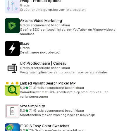
Evlop ‑ Product options
Gratis
Creëer oneindige opties voor je producten
Akeans Video Marketing
Gratis abonnement beschikbaar
Geef je SEO een boost: integreer YouTube- en Vimeo-video's
naadloos
Blaze
Gratis
De slimmere no-code-tool
UR: Productnaam | Cadeau
Gratis proefperiode beschikbaar
Voeg naamopties toe aan producten voor personalisatie
Embed Variant Search Picker MP
van 5 sterren
5,0
(1)
•
Gratis abonnement beschikbaar
1 recensies in totaal
Variantkiezer met SKU-zoekfunctie op productniveau en
variantengroepen
Size Simplicity
van 5 sterren
5,0
(1)
•
Gratis abonnement beschikbaar
1 recensies in totaal
Maattabellen maken was nog nooit zo makkelijk!
ITORIS Easy Color Swatches
van 5 sterren
5,0
(2)
•
Gratis proefperiode beschikbaar