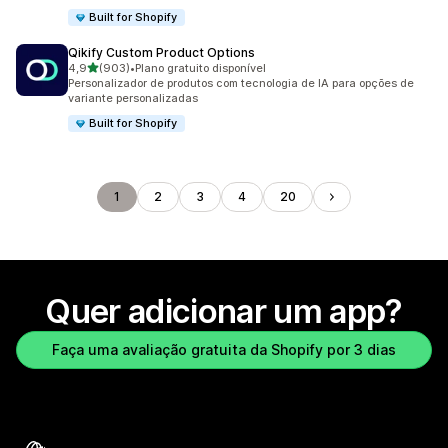
Built for Shopify
Qikify Custom Product Options
de 5 estrelas
4,9
(903)
•
Plano gratuito disponível
903 avaliações ao todo
Personalizador de produtos com tecnologia de IA para opções de
variante personalizadas
Built for Shopify
1
2
3
4
20
Quer adicionar um app?
Faça uma avaliação gratuita da Shopify por 3 dias