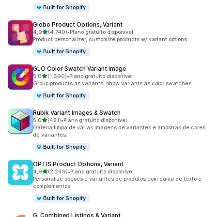
Built for Shopify
Globo Product Options, Variant
de 5 estrelas
4,9
(4.740)
•
Plano gratuito disponível
4740 avaliações ao todo
Product personalizer, customize products w/ variant options
Built for Shopify
GLO Color Swatch Variant Image
de 5 estrelas
5,0
(1.690)
•
Plano gratuito disponível
1690 avaliações ao todo
Group products as variants, show variants as color swatches
Built for Shopify
Rubik Variant Images & Swatch
de 5 estrelas
5,0
(421)
•
Plano gratuito disponível
421 avaliações ao todo
Galeria limpa de várias imagens de variantes e amostras de cores
de variantes.
Built for Shopify
OPTIS Product Options, Variant
de 5 estrelas
4,9
(2.249)
•
Plano gratuito disponível
2249 avaliações ao todo
Personalize opções e variantes de produtos com caixa de texto e
complementos
Built for Shopify
G: Combined Listings & Variant