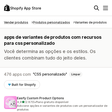
Shopify App Store
Vender produtos
Produtos personalizados
Variantes de produtos
apps de variantes de produtos com recursos
para css personalizado
Você determina as opções e os estilos. Os
clientes combinam tudo do jeito deles.
476 apps com
CSS personalizado
Limpar
Built for Shopify
Easify Custom Product Options
de 5 estrelas
4,9
(2.873)
•
Plano gratuito disponível
2873 avaliações ao todo
Adicione opções e variantes de produtos com um personalizador de
produtos