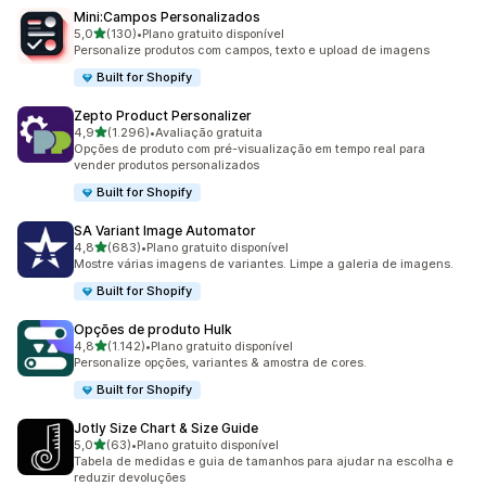
Mini:Campos Personalizados
de 5 estrelas
5,0
(130)
•
Plano gratuito disponível
130 avaliações ao todo
Personalize produtos com campos, texto e upload de imagens
Built for Shopify
Zepto Product Personalizer
de 5 estrelas
4,9
(1.296)
•
Avaliação gratuita
1296 avaliações ao todo
Opções de produto com pré-visualização em tempo real para
vender produtos personalizados
Built for Shopify
SA Variant Image Automator
de 5 estrelas
4,8
(683)
•
Plano gratuito disponível
683 avaliações ao todo
Mostre várias imagens de variantes. Limpe a galeria de imagens.
Built for Shopify
Opções de produto Hulk
de 5 estrelas
4,8
(1.142)
•
Plano gratuito disponível
1142 avaliações ao todo
Personalize opções, variantes & amostra de cores.
Built for Shopify
Jotly Size Chart & Size Guide
de 5 estrelas
5,0
(63)
•
Plano gratuito disponível
63 avaliações ao todo
Tabela de medidas e guia de tamanhos para ajudar na escolha e
reduzir devoluções