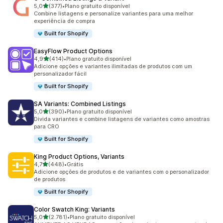
de 5 estrelas
5,0
(377)
•
Plano gratuito disponível
377 avaliações ao todo
Combine listagens e personalize variantes para uma melhor
experiência de compra
Built for Shopify
EasyFlow Product Options
de 5 estrelas
4,9
(414)
•
Plano gratuito disponível
414 avaliações ao todo
Adicione opções e variantes ilimitadas de produtos com um
personalizador fácil
Built for Shopify
SA Variants: Combined Listings
de 5 estrelas
5,0
(390)
•
Plano gratuito disponível
390 avaliações ao todo
Divida variantes e combine listagens de variantes como amostras
para CRO
Built for Shopify
King Product Options, Variants
de 5 estrelas
4,7
(448)
•
Grátis
448 avaliações ao todo
Adicione opções de produtos e de variantes com o personalizador
de produtos
Built for Shopify
Color Swatch King: Variants
de 5 estrelas
5,0
(2.781)
•
Plano gratuito disponível
2781 avaliações ao todo