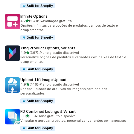
Built for Shopify
Infinite Options
de 5 estrelas
4,7
(2.418)
•
Avaliação gratuita
2418 avaliações ao todo
Opções infinitas para opções de produtos, campos de texto e
complementos
Built for Shopify
Ymq Product Options, Variants
de 5 estrelas
4,9
(367)
•
Plano gratuito disponível
367 avaliações ao todo
Personalize opções de produtos e variantes com caixas de texto e
complementos
Built for Shopify
Upload‑Lift Image Upload
de 5 estrelas
4,9
(146)
•
Plano gratuito disponível
146 avaliações ao todo
Receba uploads de arquivos de imagens para pedidos
personalizados.
Built for Shopify
FD Combined Listings & Variant
de 5 estrelas
5,0
(55)
•
Plano gratuito disponível
55 avaliações ao todo
Vincular e agrupar produtos, personalizar variantes com amostras
Built for Shopify