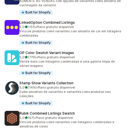
AUMENTE AS VENDAS com opções de variantes como amostra de
cor/imagem da variante
Built for Shopify
LinkedOption Combined Listings
de 5 estrelas
5,0
(131)
•
Plano gratuito disponível
131 avaliações ao todo
Vincule produtos como variantes com amostra de cor em listagens
combinadas
Built for Shopify
OP Color Swatch Variant Images
de 5 estrelas
5,0
(779)
•
Plano gratuito disponível
779 avaliações ao todo
Venda mais com listagens combinadas e uma galeria limpa de
várias imagens
Built for Shopify
Stamp Show Variants Collection
de 5 estrelas
5,0
(149)
•
Plano gratuito disponível
149 avaliações ao todo
Exiba amostras de variantes e variantes como produtos nas
coleções
Built for Shopify
Rubik Combined Listings Swatch
de 5 estrelas
5,0
(67)
•
Plano gratuito disponível
67 avaliações ao todo
Vincule produtos como variantes com listagens combinadas e
amostras de cores