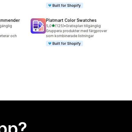
Built for Shopify
commender
Platmart Color Swatches
av 5 stjärnor
lgänglig
5,0
(125)
•
Gratisplan tillgänglig
125 recensioner totalt
Gruppera produkter med färgprover
rterar och
som kombinerade listningar
Built for Shopify
app?