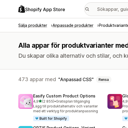
Shopify App Store
Sälja produkter
Anpassade produkter
Produktvariant
Alla appar för produktvarianter me
Du skapar olika alternativ och stilar, och
473 appar med
Anpassad CSS
Rensa
Easify Custom Product Options
Gl
av 5 stjärnor
4,9
(2 855)
•
Gratisplan tillgänglig
4,9
2855 recensioner totalt
471
Lägg till produktalternativ och varianter
Pro
med ett verktyg för produktanpassning
pro
Built for Shopify
OPTIS Product Options, Variant
G: