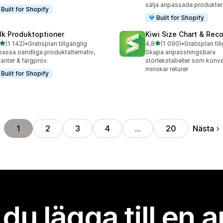
sälja anpassade produkter
Built for Shopify
Built for Shopify
lk Produktoptioner
Kiwi Size Chart & Re
av 5 stjärnor
av 5 stjärnor
(1 142)
•
Gratisplan tillgänglig
4,8
(1 090)
•
Gratisplan til
2 recensioner totalt
1090 recensioner totalt
assa oändliga produktalternativ,
Skapa anpassningsbara
ianter & färgprov.
storlekstabeller som konve
minskar returer
Built for Shopify
Nästa
1
2
3
4
…
20
l du lägga till en 