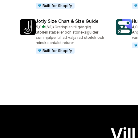
Built for Shopify
Jotly Size Chart & Size Guide
Hu
av 5 stjärnor
5,0
(63)
•
Gratisplan tillgänglig
4,8
63 recensioner totalt
114
Storlekstabeller och storleksguider
Anp
som hjälper till att välja rätt storlek och
var
minska antalet returer
Built for Shopify
Vil