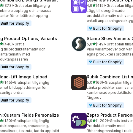
av 5 stjärnor
av 5 stjärnor
(373)
•
Gratisplan tillgänglig
4,9
(415)
•
Gratisplan tillg
 recensioner totalt
415 recensioner totalt
binera upplägg och anpassa
Lägg till obegränsade
ianter för en bättre shopping
produktalternativ och varia
enkelt anpassningsverkty
Built for Shopify
Built for Shopify
ng Product Options, Variants
Stamp Show Variants C
av 5 stjärnor
av 5 stjärnor
(446)
•
Gratis
5,0
(149)
•
Gratisplan tillg
 recensioner totalt
149 recensioner totalt
g till produktalternativ och
Visa variantprover och var
iantalternativ med
egna produkter i produktse
oduktanpassaren
Built for Shopify
Built for Shopify
load‑Lift Image Upload
Rubik Combined Listi
av 5 stjärnor
av 5 stjärnor
(145)
•
Gratisplan tillgänglig
5,0
(66)
•
Gratisplan tillgä
 recensioner totalt
66 recensioner totalt
emot bilduppladdningar för
Länka produkter som vari
sonliga ordrar.
kombinerade produktlistor
färgprov
Built for Shopify
Built for Shopify
ni:Custom Fields Personalize
Zepto Product Persona
av 5 stjärnor
av 5 stjärnor
(130)
•
Gratisplan tillgänglig
4,9
(1 292)
•
 recensioner totalt
1292 recensioner totalt
duktanpassare, anpassning,
Produktalternativ med
sonalisera, textruta, ladda upp bild
förhandsgranskning i realtid