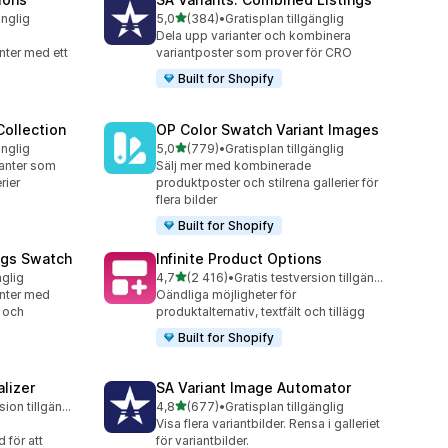
av 5 stjärnor
änglig
5,0
(384)
•
Gratisplan tillgänglig
384 recensioner totalt
Dela upp varianter och kombinera
nter med ett
variantposter som prover för CRO
g
Built for Shopify
ollection
OP Color Swatch Variant Images
av 5 stjärnor
änglig
5,0
(779)
•
Gratisplan tillgänglig
779 recensioner totalt
ianter som
Sälj mer med kombinerade
rier
produktposter och stilrena gallerier för
flera bilder
Built for Shopify
ngs Swatch
Infinite Product Options
av 5 stjärnor
nglig
4,7
(2 416)
•
Gratis testversion tillgänglig
2416 recensioner totalt
anter med
Oändliga möjligheter för
 och
produktalternativ, textfält och tillägg
Built for Shopify
lizer
SA Variant Image Automator
av 5 stjärnor
Gratis testversion tillgänglig
4,8
(677)
•
Gratisplan tillgänglig
677 recensioner totalt
Visa flera variantbilder. Rensa i galleriet
 för att
för variantbilder.