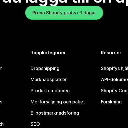
Prova Shopify gratis i 3 dagar
Toppkategorier
Resurser
r
Dropshipping
Shopifys hjä
Marknadsplatser
API-dokume
Produktomdömen
Shopify Co
s
Merförsäljning och paket
Forskning
E-postmarknadsföring
ch
SEO