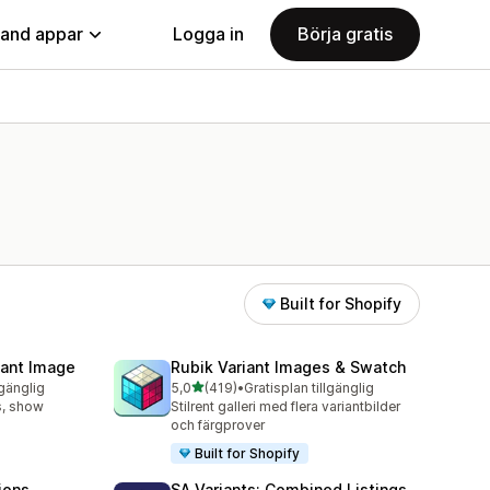
land appar
Logga in
Börja gratis
Built for Shopify
iant Image
Rubik Variant Images & Swatch
av 5 stjärnor
lgänglig
5,0
(419)
•
Gratisplan tillgänglig
419 recensioner totalt
s, show
Stilrent galleri med flera variantbilder
och färgprover
Built for Shopify
ions
SA Variants: Combined Listings