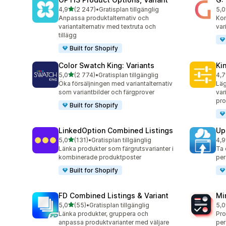
av 5 stjärnor
4,9
(2 247)
•
Gratisplan tillgänglig
5,0
2247 recensioner totalt
373
Anpassa produktalternativ och
Kom
variantalternativ med textruta och
var
tillägg
Built for Shopify
Color Swatch King: Variants
Ki
av 5 stjärnor
5,0
(2 774)
•
Gratisplan tillgänglig
4,7
2774 recensioner totalt
446
Öka försäljningen med variantalternativ
Läg
som variantbilder och färgprover
var
pr
Built for Shopify
LinkedOption Combined Listings
Up
av 5 stjärnor
5,0
(131)
•
Gratisplan tillgänglig
4,9
131 recensioner totalt
145
Länka produkter som färgrutsvarianter i
Ta 
kombinerade produktposter
per
Built for Shopify
FD Combined Listings & Variant
Mi
av 5 stjärnor
5,0
(55)
•
Gratisplan tillgänglig
5,0
55 recensioner totalt
130
Länka produkter, gruppera och
Pro
anpassa produktvarianter med väljare
per