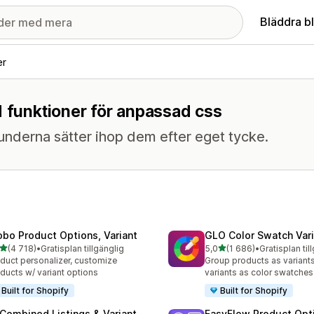
Bläddra b
er
d funktioner för anpassad css
 kunderna sätter ihop dem efter eget tycke.
obo Product Options, Variant
GLO Color Swatch Var
av 5 stjärnor
av 5 stjärnor
(4 718)
•
Gratisplan tillgänglig
5,0
(1 686)
•
Gratisplan til
8 recensioner totalt
1686 recensioner totalt
duct personalizer, customize
Group products as variant
ducts w/ variant options
variants as color swatches
Built for Shopify
Built for Shopify
 Combined Listings & Variant
EasyFlow Product Opt