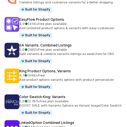
Combine listings and customize variants for a better shopping
Built for Shopify
EasyFlow Product Options
5 yıldız üzerinden
4,9
(414)
•
Free plan available
toplam 414 değerlendirme
Add unlimited product options & variants with easy customizer
Built for Shopify
SA Variants: Combined Listings
5 yıldız üzerinden
5,0
(390)
•
Free plan available
toplam 390 değerlendirme
Split variants & combine variants listings as swatches for CRO
Built for Shopify
King Product Options, Variants
5 yıldız üzerinden
4,7
(448)
•
Free
toplam 448 değerlendirme
Add product options variants options with product personalizer
Built for Shopify
Color Swatch King: Variants
5 yıldız üzerinden
5,0
(2.781)
•
Free plan available
toplam 2781 değerlendirme
BOOST SALE with Variants Options as Variant Image/Color Swatch
Built for Shopify
LinkedOption Combined Listings
5 yıldız üzerinden