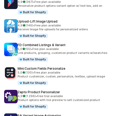
5 yıldız üzerinden
4,9
(367)
•
Free plan available
toplam 367 değerlendirme
Personalize product options variant option w/ text box, add on
Built for Shopify
Upload‑Lift Image Upload
5 yıldız üzerinden
4,9
(146)
•
Free plan available
toplam 146 değerlendirme
Receive Image file uploads for personalized orders.
Built for Shopify
FD Combined Listings & Variant
5 yıldız üzerinden
5,0
(55)
•
Free plan available
toplam 55 değerlendirme
Link products, grouping, customize product variants w/swatches
Built for Shopify
Mini:Custom Fields Personalize
5 yıldız üzerinden
5,0
(130)
•
Free plan available
toplam 130 değerlendirme
Product customizer, custom, personalize, textbox, upload image
Built for Shopify
Zepto Product Personalizer
5 yıldız üzerinden
4,9
(1.296)
•
Free trial available
toplam 1296 değerlendirme
Product options with live preview to sell customized product
Built for Shopify
SA Variant Image Automator