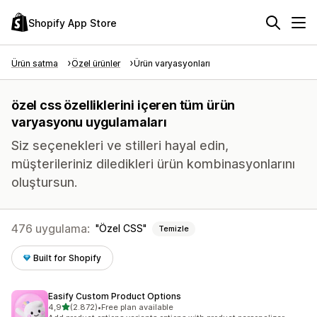
Shopify App Store
Ürün satma
Özel ürünler
Ürün varyasyonları
özel css özelliklerini içeren tüm ürün
varyasyonu uygulamaları
Siz seçenekleri ve stilleri hayal edin,
müşterileriniz diledikleri ürün kombinasyonlarını
oluştursun.
476 uygulama:
Özel CSS
Temizle
Built for Shopify
Easify Custom Product Options
5 yıldız üzerinden
4,9
(2.872)
•
Free plan available
toplam 2872 değerlendirme