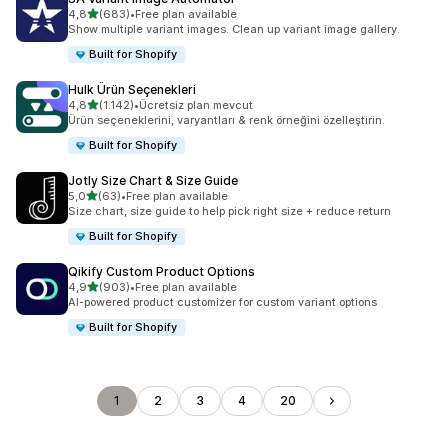
5 yıldız üzerinden
4,8
(683)
•
Free plan available
toplam 683 değerlendirme
Show multiple variant images. Clean up variant image gallery.
Built for Shopify
Hulk Ürün Seçenekleri
5 yıldız üzerinden
4,8
(1.142)
•
Ücretsiz plan mevcut
toplam 1142 değerlendirme
Ürün seçeneklerini, varyantları & renk örneğini özelleştirin.
Built for Shopify
Jotly Size Chart & Size Guide
5 yıldız üzerinden
5,0
(63)
•
Free plan available
toplam 63 değerlendirme
Size chart, size guide to help pick right size + reduce return
Built for Shopify
Qikify Custom Product Options
5 yıldız üzerinden
4,9
(903)
•
Free plan available
toplam 903 değerlendirme
AI-powered product customizer for custom variant options
Built for Shopify
1
2
3
4
20