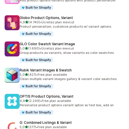
Add product options variants options with product personalizer
Built for Shopify
Globo Product Options, Variant
5 yıldız üzerinden
4,9
(4.740)
•
Ücretsiz plan mevcut
toplam 4740 değerlendirme
Product personalizer, customize products w/ variant options
Built for Shopify
GLO Color Swatch Variant Image
5 yıldız üzerinden
5,0
(1.690)
•
Ücretsiz plan mevcut
toplam 1690 değerlendirme
Group products as variants, show variants as color swatches
Built for Shopify
Rubik Variant Images & Swatch
5 yıldız üzerinden
5,0
(421)
•
Free plan available
toplam 421 değerlendirme
Clean multiple variant images gallery & variant color swatches
Built for Shopify
OPTIS Product Options, Variant
5 yıldız üzerinden
4,9
(2.249)
•
Free plan available
toplam 2249 değerlendirme
Personalize product options variant option w/ text box, add on
Built for Shopify
G: Combined Listings & Variant
5 yıldız üzerinden
5,0
(377)
•
Free plan available
toplam 377 değerlendirme