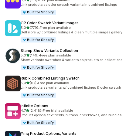
5,0
(131)
•
Free plan available
toplam 131 değerlendirme
Link products as color swatch variants in combined listings
Built for Shopify
OP Color Swatch Variant Images
5 yıldız üzerinden
5,0
(779)
•
Free plan available
toplam 779 değerlendirme
Sell more w/ combined listings & clean multiple images gallery
Built for Shopify
Stamp Show Variants Collection
5 yıldız üzerinden
5,0
(149)
•
Free plan available
toplam 149 değerlendirme
Show variants swatches & variants as products on collections
Built for Shopify
Rubik Combined Listings Swatch
5 yıldız üzerinden
5,0
(67)
•
Free plan available
toplam 67 değerlendirme
Link products as variants w/ combined listings & color swatch
Built for Shopify
Infinite Options
5 yıldız üzerinden
4,7
(2.418)
•
Free trial available
toplam 2418 değerlendirme
Product options, text fields, buttons, checkboxes, and bundles
Built for Shopify
Ymq Product Options, Variants