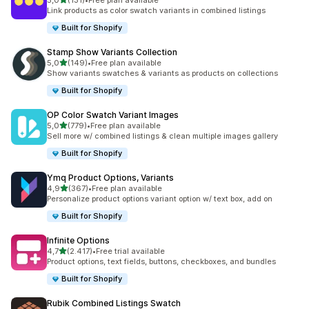
5,0
(131)
•
Free plan available
toplam 131 değerlendirme
Link products as color swatch variants in combined listings
Built for Shopify
Stamp Show Variants Collection
5 yıldız üzerinden
5,0
(149)
•
Free plan available
toplam 149 değerlendirme
Show variants swatches & variants as products on collections
Built for Shopify
OP Color Swatch Variant Images
5 yıldız üzerinden
5,0
(779)
•
Free plan available
toplam 779 değerlendirme
Sell more w/ combined listings & clean multiple images gallery
Built for Shopify
Ymq Product Options, Variants
5 yıldız üzerinden
4,9
(367)
•
Free plan available
toplam 367 değerlendirme
Personalize product options variant option w/ text box, add on
Built for Shopify
Infinite Options
5 yıldız üzerinden
4,7
(2.417)
•
Free trial available
toplam 2417 değerlendirme
Product options, text fields, buttons, checkboxes, and bundles
Built for Shopify
Rubik Combined Listings Swatch