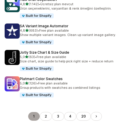
5 yıldız üzerinden
4,8
(1.142)
•
Ücretsiz plan mevcut
toplam 1142 değerlendirme
Ürün seçeneklerini, varyantları & renk örneğini özelleştirin.
Built for Shopify
SA Variant Image Automator
5 yıldız üzerinden
4,8
(683)
•
Free plan available
toplam 683 değerlendirme
Show multiple variant images. Clean up variant image gallery.
Built for Shopify
Jotly Size Chart & Size Guide
5 yıldız üzerinden
5,0
(63)
•
Free plan available
toplam 63 değerlendirme
Size chart, size guide to help pick right size + reduce return
Built for Shopify
Platmart Color Swatches
5 yıldız üzerinden
5,0
(126)
•
Free plan available
toplam 126 değerlendirme
Group products with swatches as combined listings
Built for Shopify
1
2
3
4
20