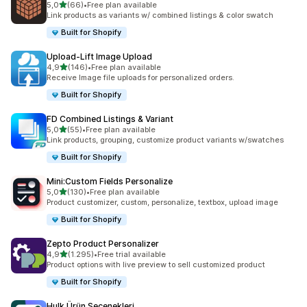
5 yıldız üzerinden
5,0
(66)
•
Free plan available
toplam 66 değerlendirme
Link products as variants w/ combined listings & color swatch
Built for Shopify
Upload‑Lift Image Upload
5 yıldız üzerinden
4,9
(146)
•
Free plan available
toplam 146 değerlendirme
Receive Image file uploads for personalized orders.
Built for Shopify
FD Combined Listings & Variant
5 yıldız üzerinden
5,0
(55)
•
Free plan available
toplam 55 değerlendirme
Link products, grouping, customize product variants w/swatches
Built for Shopify
Mini:Custom Fields Personalize
5 yıldız üzerinden
5,0
(130)
•
Free plan available
toplam 130 değerlendirme
Product customizer, custom, personalize, textbox, upload image
Built for Shopify
Zepto Product Personalizer
5 yıldız üzerinden
4,9
(1.295)
•
Free trial available
toplam 1295 değerlendirme
Product options with live preview to sell customized product
Built for Shopify
Hulk Ürün Seçenekleri