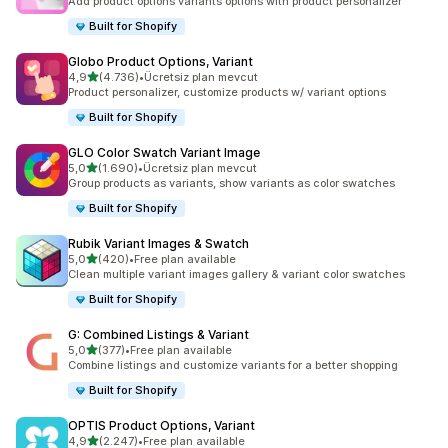
Add product options variants options with product personalizer
Built for Shopify
Globo Product Options, Variant
5 yıldız üzerinden
4,9
(4.736)
•
Ücretsiz plan mevcut
toplam 4736 değerlendirme
Product personalizer, customize products w/ variant options
Built for Shopify
GLO Color Swatch Variant Image
5 yıldız üzerinden
5,0
(1.690)
•
Ücretsiz plan mevcut
toplam 1690 değerlendirme
Group products as variants, show variants as color swatches
Built for Shopify
Rubik Variant Images & Swatch
5 yıldız üzerinden
5,0
(420)
•
Free plan available
toplam 420 değerlendirme
Clean multiple variant images gallery & variant color swatches
Built for Shopify
G: Combined Listings & Variant
5 yıldız üzerinden
5,0
(377)
•
Free plan available
toplam 377 değerlendirme
Combine listings and customize variants for a better shopping
Built for Shopify
OPTIS Product Options, Variant
5 yıldız üzerinden
4,9
(2.247)
•
Free plan available
toplam 2247 değerlendirme