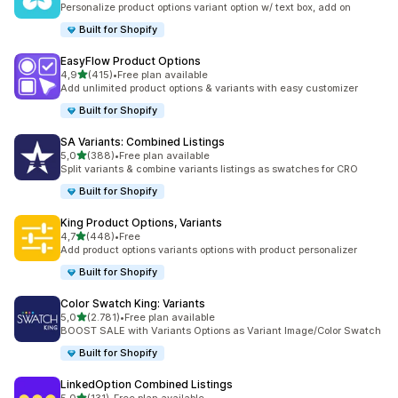
Personalize product options variant option w/ text box, add on
Built for Shopify
EasyFlow Product Options
5 yıldız üzerinden
4,9
(415)
•
Free plan available
toplam 415 değerlendirme
Add unlimited product options & variants with easy customizer
Built for Shopify
SA Variants: Combined Listings
5 yıldız üzerinden
5,0
(388)
•
Free plan available
toplam 388 değerlendirme
Split variants & combine variants listings as swatches for CRO
Built for Shopify
King Product Options, Variants
5 yıldız üzerinden
4,7
(448)
•
Free
toplam 448 değerlendirme
Add product options variants options with product personalizer
Built for Shopify
Color Swatch King: Variants
5 yıldız üzerinden
5,0
(2.781)
•
Free plan available
toplam 2781 değerlendirme
BOOST SALE with Variants Options as Variant Image/Color Swatch
Built for Shopify
LinkedOption Combined Listings
5 yıldız üzerinden