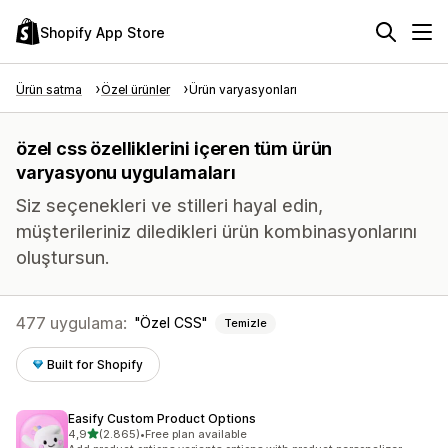
Shopify App Store
Ürün satma
Özel ürünler
Ürün varyasyonları
özel css özelliklerini içeren tüm ürün
varyasyonu uygulamaları
Siz seçenekleri ve stilleri hayal edin,
müşterileriniz diledikleri ürün kombinasyonlarını
oluştursun.
477 uygulama:
Özel CSS
Temizle
Built for Shopify
Easify Custom Product Options
5 yıldız üzerinden
4,9
(2.865)
•
Free plan available
toplam 2865 değerlendirme