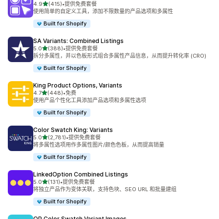
星（满分 5 星）
4.9
(415)
•
提供免费套餐
总共 415 条评论
使用简单的自定义工具，添加不限数量的产品选项和多属性
Built for Shopify
SA Variants: Combined Listings
星（满分 5 星）
5.0
(388)
•
提供免费套餐
总共 388 条评论
拆分多属性，并以色板形式组合多属性产品信息，从而提升转化率 (CRO)
Built for Shopify
King Product Options, Variants
星（满分 5 星）
4.7
(448)
•
免费
总共 448 条评论
使用产品个性化工具添加产品选项和多属性选项
Built for Shopify
Color Swatch King: Variants
星（满分 5 星）
5.0
(2,781)
•
提供免费套餐
总共 2781 条评论
将多属性选项用作多属性图片/颜色色板，从而提高销量
Built for Shopify
LinkedOption Combined Listings
星（满分 5 星）
5.0
(131)
•
提供免费套餐
总共 131 条评论
将独立产品作为变体关联，支持色块、SEO URL 和批量建组
Built for Shopify
OP Color Swatch Variant Images