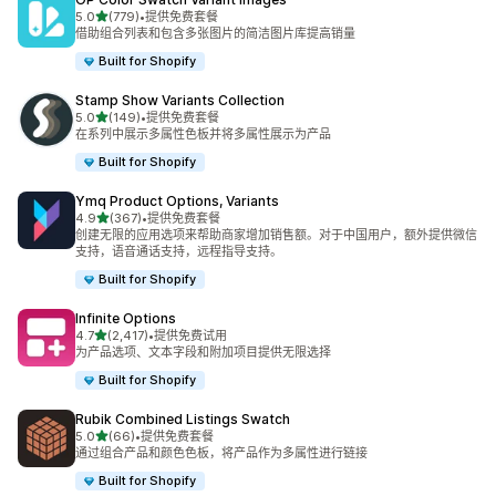
星（满分 5 星）
5.0
(779)
•
提供免费套餐
总共 779 条评论
借助组合列表和包含多张图片的简洁图片库提高销量
Built for Shopify
Stamp Show Variants Collection
星（满分 5 星）
5.0
(149)
•
提供免费套餐
总共 149 条评论
在系列中展示多属性色板并将多属性展示为产品
Built for Shopify
Ymq Product Options, Variants
星（满分 5 星）
4.9
(367)
•
提供免费套餐
总共 367 条评论
创建无限的应用选项来帮助商家增加销售额。对于中国用户，额外提供微信
支持，语音通话支持，远程指导支持。
Built for Shopify
Infinite Options
星（满分 5 星）
4.7
(2,417)
•
提供免费试用
总共 2417 条评论
为产品选项、文本字段和附加项目提供无限选择
Built for Shopify
Rubik Combined Listings Swatch
星（满分 5 星）
5.0
(66)
•
提供免费套餐
总共 66 条评论
通过组合产品和颜色色板，将产品作为多属性进行链接
Built for Shopify