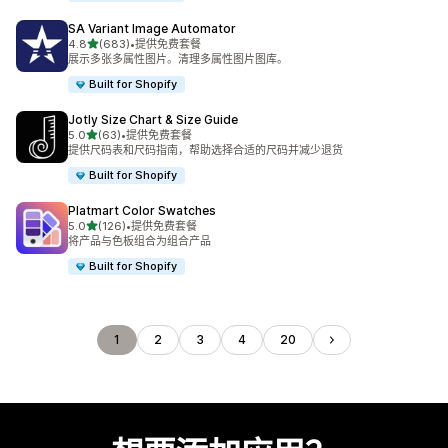
SA Variant Image Automator
星（满分 5 星）
4.8
(683)
•
提供免费套餐
总共 683 条评论
展示多张多属性图片。清理多属性图片图库。
Built for Shopify
Jotly Size Chart & Size Guide
星（满分 5 星）
5.0
(63)
•
提供免费套餐
总共 63 条评论
提供尺码表和尺码指南，帮助选择合适的尺码并减少退货
Built for Shopify
Platmart Color Swatches
星（满分 5 星）
5.0
(126)
•
提供免费套餐
总共 126 条评论
将产品与色板组合为组合产品
Built for Shopify
1
2
3
4
20