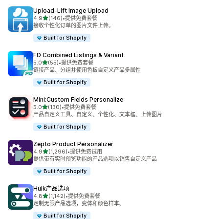
Upload‑Lift Image Upload
星（满分 5 星）
4.9
(146)
•
提供免费套餐
总共 146 条评论
接收个性化订单的图片文件上传。
Built for Shopify
FD Combined Listings & Variant
星（满分 5 星）
5.0
(55)
•
提供免费套餐
总共 55 条评论
链接产品、分组并使用色板自定义产品多属性
Built for Shopify
Mini:Custom Fields Personalize
星（满分 5 星）
5.0
(130)
•
提供免费套餐
总共 130 条评论
产品自定义工具、自定义、个性化、文本框、上传图片
Built for Shopify
Zepto Product Personalizer
星（满分 5 星）
4.9
(1,296)
•
提供免费试用
总共 1296 条评论
提供带有实时预览功能的产品选项以销售自定义产品
Built for Shopify
Hulk产品选项
星（满分 5 星）
4.8
(1,142)
•
提供免费套餐
总共 1142 条评论
定制无限产品选项，变体和颜色样本。
Built for Shopify