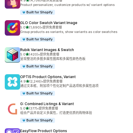
星（满分 5 星）
4.9
(4,736)
•
提供免费套餐
总共 4736 条评论
Product personalizer, customize products w/ variant options
Built for Shopify
GLO Color Swatch Variant Image
星（满分 5 星）
5.0
(1,690)
•
提供免费套餐
总共 1690 条评论
Group products as variants, show variants as color swatches
Built for Shopify
Rubik Variant Images & Swatch
星（满分 5 星）
5.0
(420)
•
提供免费套餐
总共 420 条评论
呈现整洁的多图多属性图库和多属性颜色色板
Built for Shopify
OPTIS Product Options, Variant
星（满分 5 星）
4.9
(2,246)
•
提供免费套餐
总共 2246 条评论
通过文本框、附加项个性化定制产品选项和多属性选项
Built for Shopify
G: Combined Listings & Variant
星（满分 5 星）
5.0
(377)
•
提供免费套餐
总共 377 条评论
组合产品并自定义多属性，打造更优质的购物体验
Built for Shopify
EasyFlow Product Options