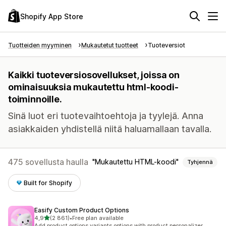
Shopify App Store
Tuotteiden myyminen
Mukautetut tuotteet
Tuoteversiot
Kaikki tuoteversiosovellukset, joissa on
ominaisuuksia mukautettu html-koodi-
toiminnoille.
Sinä luot eri tuotevaihtoehtoja ja tyylejä. Anna
asiakkaiden yhdistellä niitä haluamallaan tavalla.
475 sovellusta haulla
Mukautettu HTML-koodi
Tyhjennä
Built for Shopify
Easify Custom Product Options
/ 5 tähteä
4,9
(2 861)
•
Free plan available
2861 arvostelua yhteensä
Add product options variants options with product personalizer