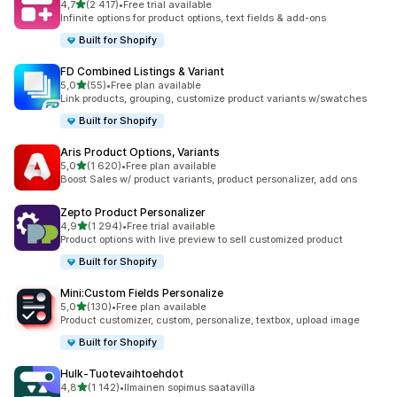
/ 5 tähteä
4,7
(2 417)
•
Free trial available
2417 arvostelua yhteensä
Infinite options for product options, text fields & add-ons
Built for Shopify
FD Combined Listings & Variant
/ 5 tähteä
5,0
(55)
•
Free plan available
55 arvostelua yhteensä
Link products, grouping, customize product variants w/swatches
Built for Shopify
Aris Product Options, Variants
/ 5 tähteä
5,0
(1 620)
•
Free plan available
1620 arvostelua yhteensä
Boost Sales w/ product variants, product personalizer, add ons
Zepto Product Personalizer
/ 5 tähteä
4,9
(1 294)
•
Free trial available
1294 arvostelua yhteensä
Product options with live preview to sell customized product
Built for Shopify
Mini:Custom Fields Personalize
/ 5 tähteä
5,0
(130)
•
Free plan available
130 arvostelua yhteensä
Product customizer, custom, personalize, textbox, upload image
Built for Shopify
Hulk‑Tuotevaihtoehdot
/ 5 tähteä
4,8
(1 142)
•
Ilmainen sopimus saatavilla
1142 arvostelua yhteensä