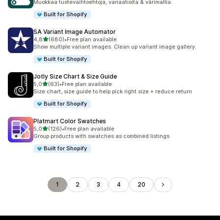
Muokkaa tuote­vaihtoehtoja, variaatioita & värimallia.
Built for Shopify
SA Variant Image Automator
/ 5 tähteä
4,8
(680)
•
Free plan available
680 arvostelua yhteensä
Show multiple variant images. Clean up variant image gallery.
Built for Shopify
Jotly Size Chart & Size Guide
/ 5 tähteä
5,0
(63)
•
Free plan available
63 arvostelua yhteensä
Size chart, size guide to help pick right size + reduce return
Built for Shopify
Platmart Color Swatches
/ 5 tähteä
5,0
(126)
•
Free plan available
126 arvostelua yhteensä
Group products with swatches as combined listings
Built for Shopify
1
2
3
4
20