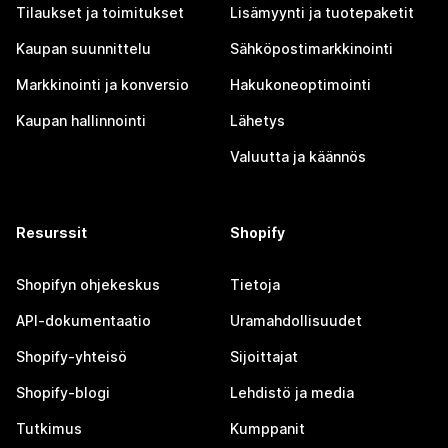
Tilaukset ja toimitukset
Lisämyynti ja tuotepaketit
Kaupan suunnittelu
Sähköpostimarkkinointi
Markkinointi ja konversio
Hakukoneoptimointi
Kaupan hallinnointi
Lähetys
Valuutta ja käännös
Resurssit
Shopify
Shopifyn ohjekeskus
Tietoja
API-dokumentaatio
Uramahdollisuudet
Shopify-yhteisö
Sijoittajat
Shopify-blogi
Lehdistö ja media
Tutkimus
Kumppanit