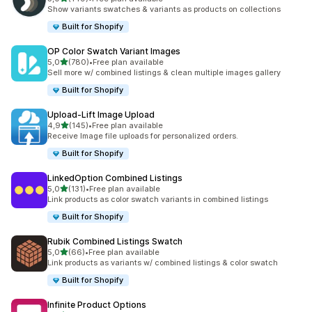
149 arvostelua yhteensä
Show variants swatches & variants as products on collections
Built for Shopify
OP Color Swatch Variant Images
/ 5 tähteä
5,0
(780)
•
Free plan available
780 arvostelua yhteensä
Sell more w/ combined listings & clean multiple images gallery
Built for Shopify
Upload‑Lift Image Upload
/ 5 tähteä
4,9
(145)
•
Free plan available
145 arvostelua yhteensä
Receive Image file uploads for personalized orders.
Built for Shopify
LinkedOption Combined Listings
/ 5 tähteä
5,0
(131)
•
Free plan available
131 arvostelua yhteensä
Link products as color swatch variants in combined listings
Built for Shopify
Rubik Combined Listings Swatch
/ 5 tähteä
5,0
(66)
•
Free plan available
66 arvostelua yhteensä
Link products as variants w/ combined listings & color swatch
Built for Shopify
Infinite Product Options