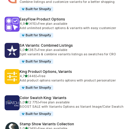
Combine listings and customize variants for a better shopping
Built for Shopify
EasyFlow Product Options
/ 5 tähteä
4,9
(415)
•
Free plan available
415 arvostelua yhteensä
Add unlimited product options & variants with easy customizer
Built for Shopify
SA Variants: Combined Listings
/ 5 tähteä
5,0
(387)
•
Free plan available
387 arvostelua yhteensä
Split variants & combine variants listings as swatches for CRO
Built for Shopify
King Product Options, Variants
/ 5 tähteä
4,7
(446)
•
Free
446 arvostelua yhteensä
Add product options variants options with product personalizer
Built for Shopify
Color Swatch King: Variants
/ 5 tähteä
5,0
(2 775)
•
Free plan available
2775 arvostelua yhteensä
BOOST SALE with Variants Options as Variant Image/Color Swatch
Built for Shopify
Stamp Show Variants Collection
/ 5 tähteä
5,0
(149)
•
Free plan available