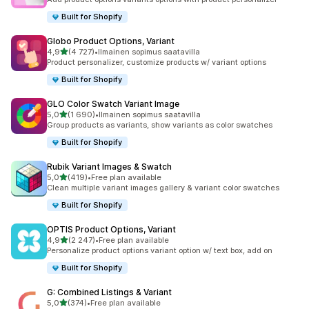
Built for Shopify
Globo Product Options, Variant
/ 5 tähteä
4,9
(4 727)
•
Ilmainen sopimus saatavilla
4727 arvostelua yhteensä
Product personalizer, customize products w/ variant options
Built for Shopify
GLO Color Swatch Variant Image
/ 5 tähteä
5,0
(1 690)
•
Ilmainen sopimus saatavilla
1690 arvostelua yhteensä
Group products as variants, show variants as color swatches
Built for Shopify
Rubik Variant Images & Swatch
/ 5 tähteä
5,0
(419)
•
Free plan available
419 arvostelua yhteensä
Clean multiple variant images gallery & variant color swatches
Built for Shopify
OPTIS Product Options, Variant
/ 5 tähteä
4,9
(2 247)
•
Free plan available
2247 arvostelua yhteensä
Personalize product options variant option w/ text box, add on
Built for Shopify
G: Combined Listings & Variant
/ 5 tähteä
5,0
(374)
•
Free plan available
374 arvostelua yhteensä