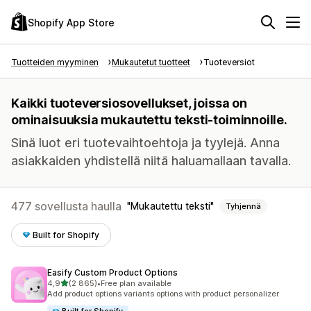
Shopify App Store
Tuotteiden myyminen
Mukautetut tuotteet
Tuoteversiot
Kaikki tuoteversiosovellukset, joissa on
ominaisuuksia mukautettu teksti-toiminnoille.
Sinä luot eri tuotevaihtoehtoja ja tyylejä. Anna
asiakkaiden yhdistellä niitä haluamallaan tavalla.
477 sovellusta haulla
Mukautettu teksti
Tyhjennä
Built for Shopify
Easify Custom Product Options
/ 5 tähteä
4,9
(2 865)
•
Free plan available
2865 arvostelua yhteensä
Add product options variants options with product personalizer