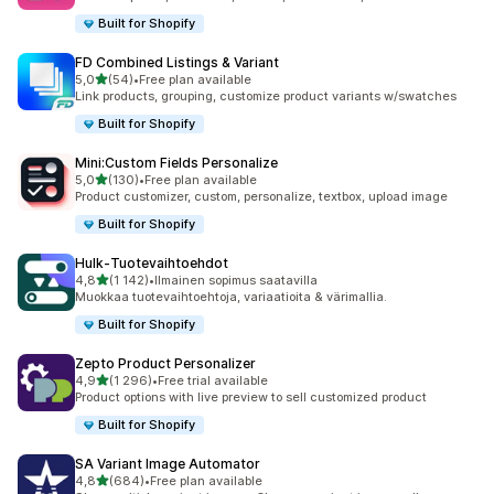
Built for Shopify
FD Combined Listings & Variant
/ 5 tähteä
5,0
(54)
•
Free plan available
54 arvostelua yhteensä
Link products, grouping, customize product variants w/swatches
Built for Shopify
Mini:Custom Fields Personalize
/ 5 tähteä
5,0
(130)
•
Free plan available
130 arvostelua yhteensä
Product customizer, custom, personalize, textbox, upload image
Built for Shopify
Hulk‑Tuotevaihtoehdot
/ 5 tähteä
4,8
(1 142)
•
Ilmainen sopimus saatavilla
1142 arvostelua yhteensä
Muokkaa tuote­vaihtoehtoja, variaatioita & värimallia.
Built for Shopify
Zepto Product Personalizer
/ 5 tähteä
4,9
(1 296)
•
Free trial available
1296 arvostelua yhteensä
Product options with live preview to sell customized product
Built for Shopify
SA Variant Image Automator
/ 5 tähteä
4,8
(684)
•
Free plan available
684 arvostelua yhteensä