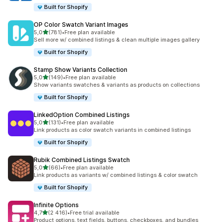
Built for Shopify
OP Color Swatch Variant Images
/ 5 tähteä
5,0
(781)
•
Free plan available
781 arvostelua yhteensä
Sell more w/ combined listings & clean multiple images gallery
Built for Shopify
Stamp Show Variants Collection
/ 5 tähteä
5,0
(149)
•
Free plan available
149 arvostelua yhteensä
Show variants swatches & variants as products on collections
Built for Shopify
LinkedOption Combined Listings
/ 5 tähteä
5,0
(131)
•
Free plan available
131 arvostelua yhteensä
Link products as color swatch variants in combined listings
Built for Shopify
Rubik Combined Listings Swatch
/ 5 tähteä
5,0
(66)
•
Free plan available
66 arvostelua yhteensä
Link products as variants w/ combined listings & color swatch
Built for Shopify
Infinite Options
/ 5 tähteä
4,7
(2 416)
•
Free trial available
2416 arvostelua yhteensä
Product options, text fields, buttons, checkboxes, and bundles