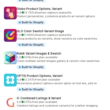
Built for Shopify
Globo Product Options, Variant
/ 5 tähteä
4,9
(4 732)
•
Ilmainen sopimus saatavilla
4732 arvostelua yhteensä
Product personalizer, customize products w/ variant options
Built for Shopify
GLO Color Swatch Variant Image
/ 5 tähteä
5,0
(1 690)
•
Ilmainen sopimus saatavilla
1690 arvostelua yhteensä
Group products as variants, show variants as color swatches
Built for Shopify
Rubik Variant Images & Swatch
/ 5 tähteä
5,0
(419)
•
Free plan available
419 arvostelua yhteensä
Clean multiple variant images gallery & variant color swatches
Built for Shopify
OPTIS Product Options, Variant
/ 5 tähteä
4,9
(2 247)
•
Free plan available
2247 arvostelua yhteensä
Personalize product options variant option w/ text box, add on
Built for Shopify
G: Combined Listings & Variant
/ 5 tähteä
5,0
(375)
•
Free plan available
375 arvostelua yhteensä
Combine listings and customize variants for a better shopping