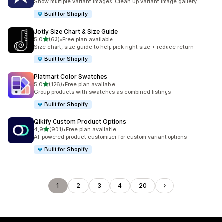
Show multiple variant images. Clean up variant image gallery.
Built for Shopify
Jotly Size Chart & Size Guide
/ 5 tähteä
5,0
(63)
•
Free plan available
63 arvostelua yhteensä
Size chart, size guide to help pick right size + reduce return
Built for Shopify
Platmart Color Swatches
/ 5 tähteä
5,0
(126)
•
Free plan available
126 arvostelua yhteensä
Group products with swatches as combined listings
Built for Shopify
Qikify Custom Product Options
/ 5 tähteä
4,9
(901)
•
Free plan available
901 arvostelua yhteensä
AI-powered product customizer for custom variant options
Built for Shopify
1
2
3
4
20