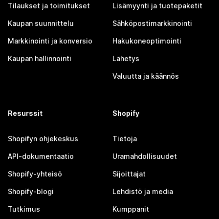
Tilaukset ja toimitukset
Lisämyynti ja tuotepaketit
Kaupan suunnittelu
Sähköpostimarkkinointi
Markkinointi ja konversio
Hakukoneoptimointi
Kaupan hallinnointi
Lähetys
Valuutta ja käännös
Resurssit
Shopify
Shopifyn ohjekeskus
Tietoja
API-dokumentaatio
Uramahdollisuudet
Shopify-yhteisö
Sijoittajat
Shopify-blogi
Lehdistö ja media
Tutkimus
Kumppanit