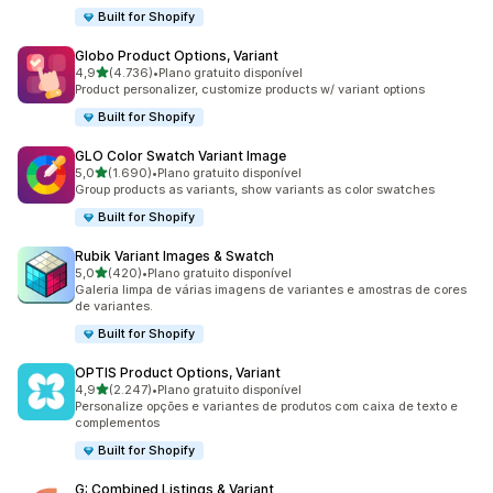
Built for Shopify
Globo Product Options, Variant
de 5 estrelas
4,9
(4.736)
•
Plano gratuito disponível
4736 avaliações ao todo
Product personalizer, customize products w/ variant options
Built for Shopify
GLO Color Swatch Variant Image
de 5 estrelas
5,0
(1.690)
•
Plano gratuito disponível
1690 avaliações ao todo
Group products as variants, show variants as color swatches
Built for Shopify
Rubik Variant Images & Swatch
de 5 estrelas
5,0
(420)
•
Plano gratuito disponível
420 avaliações ao todo
Galeria limpa de várias imagens de variantes e amostras de cores
de variantes.
Built for Shopify
OPTIS Product Options, Variant
de 5 estrelas
4,9
(2.247)
•
Plano gratuito disponível
2247 avaliações ao todo
Personalize opções e variantes de produtos com caixa de texto e
complementos
Built for Shopify
G: Combined Listings & Variant