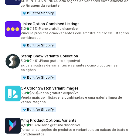
AUMENTE AS VENDAS com opções de variantes como amostra de
cor/imagem da variante
Built for Shopify
LinkedOption Combined Listings
de 5 estrelas
5,0
(131)
•
Plano gratuito disponível
131 avaliações ao todo
Vincule produtos como variantes com amostra de cor em listagens
combinadas
Built for Shopify
Stamp Show Variants Collection
de 5 estrelas
5,0
(149)
•
Plano gratuito disponível
149 avaliações ao todo
Exiba amostras de variantes e variantes como produtos nas
coleções
Built for Shopify
OP Color Swatch Variant Images
de 5 estrelas
5,0
(779)
•
Plano gratuito disponível
779 avaliações ao todo
Venda mais com listagens combinadas e uma galeria limpa de
várias imagens
Built for Shopify
Ymq Product Options, Variants
de 5 estrelas
4,9
(367)
•
Plano gratuito disponível
367 avaliações ao todo
Personalize opções de produtos e variantes com caixas de texto e
complementos