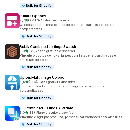
Built for Shopify
Infinite Options
de 5 estrelas
4,7
(2.417)
•
Avaliação gratuita
2417 avaliações ao todo
Opções infinitas para opções de produtos, campos de texto e
complementos
Built for Shopify
Rubik Combined Listings Swatch
de 5 estrelas
5,0
(66)
•
Plano gratuito disponível
66 avaliações ao todo
Vincule produtos como variantes com listagens combinadas e
amostras de cores
Built for Shopify
Upload‑Lift Image Upload
de 5 estrelas
4,9
(146)
•
Plano gratuito disponível
146 avaliações ao todo
Receba uploads de arquivos de imagens para pedidos
personalizados.
Built for Shopify
FD Combined Listings & Variant
de 5 estrelas
5,0
(55)
•
Plano gratuito disponível
55 avaliações ao todo
Vincular e agrupar produtos, personalizar variantes com amostras
Built for Shopify