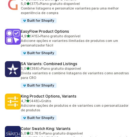
de 5 estrelas
5,0
(377)
•
Plano gratuito disponível
377 avaliações ao todo
Combine listagens e personalize variantes para uma melhor
experiência de compra
Built for Shopify
EasyFlow Product Options
de 5 estrelas
4,9
(415)
•
Plano gratuito disponível
415 avaliações ao todo
Adicione opções e variantes ilimitadas de produtos com um
personalizador fácil
Built for Shopify
SA Variants: Combined Listings
de 5 estrelas
5,0
(388)
•
Plano gratuito disponível
388 avaliações ao todo
Divida variantes e combine listagens de variantes como amostras
para CRO
Built for Shopify
King Product Options, Variants
de 5 estrelas
4,7
(448)
•
Grátis
448 avaliações ao todo
Adicione opções de produtos e de variantes com o personalizador
de produtos
Built for Shopify
Color Swatch King: Variants
de 5 estrelas
5,0
(2.781)
•
Plano gratuito disponível
2781 avaliações ao todo