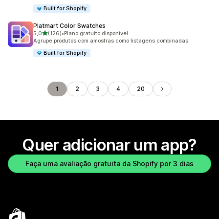
Built for Shopify
Platmart Color Swatches
de 5 estrelas
5,0
(126)
•
Plano gratuito disponível
126 avaliações ao todo
Agrupe produtos com amostras como listagens combinadas
Built for Shopify
1
2
3
4
20
Quer adicionar um app?
Faça uma avaliação gratuita da Shopify por 3 dias