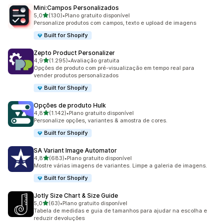
Mini:Campos Personalizados
de 5 estrelas
5,0
(130)
•
Plano gratuito disponível
130 avaliações ao todo
Personalize produtos com campos, texto e upload de imagens
Built for Shopify
Zepto Product Personalizer
de 5 estrelas
4,9
(1.295)
•
Avaliação gratuita
1295 avaliações ao todo
Opções de produto com pré-visualização em tempo real para
vender produtos personalizados
Built for Shopify
Opções de produto Hulk
de 5 estrelas
4,8
(1.142)
•
Plano gratuito disponível
1142 avaliações ao todo
Personalize opções, variantes & amostra de cores.
Built for Shopify
SA Variant Image Automator
de 5 estrelas
4,8
(683)
•
Plano gratuito disponível
683 avaliações ao todo
Mostre várias imagens de variantes. Limpe a galeria de imagens.
Built for Shopify
Jotly Size Chart & Size Guide
de 5 estrelas
5,0
(63)
•
Plano gratuito disponível
63 avaliações ao todo
Tabela de medidas e guia de tamanhos para ajudar na escolha e
reduzir devoluções