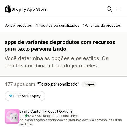
Shopify App Store
Vender produtos
Produtos personalizados
Variantes de produtos
apps de variantes de produtos com recursos
para texto personalizado
Você determina as opções e os estilos. Os
clientes combinam tudo do jeito deles.
477 apps com
Texto personalizado
Limpar
Built for Shopify
Easify Custom Product Options
de 5 estrelas
4,9
(2.866)
•
Plano gratuito disponível
2866 avaliações ao todo
Adicione opções e variantes de produtos com um personalizador de
produtos