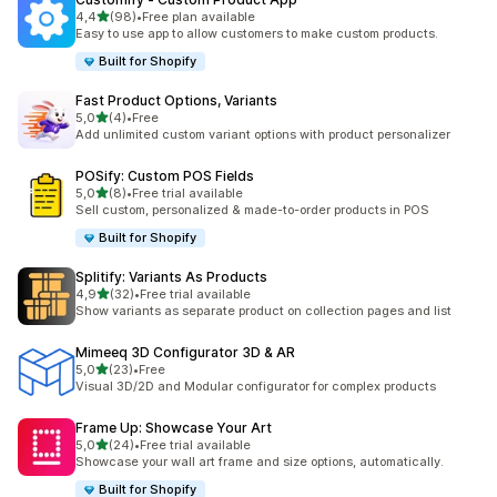
de 5 estrelas
4,4
(98)
•
Free plan available
98 total de avaliações
Easy to use app to allow customers to make custom products.
Built for Shopify
Fast Product Options, Variants
de 5 estrelas
5,0
(4)
•
Free
4 total de avaliações
Add unlimited custom variant options with product personalizer
POSify: Custom POS Fields
de 5 estrelas
5,0
(8)
•
Free trial available
8 total de avaliações
Sell custom, personalized & made-to-order products in POS
Built for Shopify
Splitify: Variants As Products
de 5 estrelas
4,9
(32)
•
Free trial available
32 total de avaliações
Show variants as separate product on collection pages and list
Mimeeq 3D Configurator 3D & AR
de 5 estrelas
5,0
(23)
•
Free
23 total de avaliações
Visual 3D/2D and Modular configurator for complex products
Frame Up: Showcase Your Art
de 5 estrelas
5,0
(24)
•
Free trial available
24 total de avaliações
Showcase your wall art frame and size options, automatically.
Built for Shopify