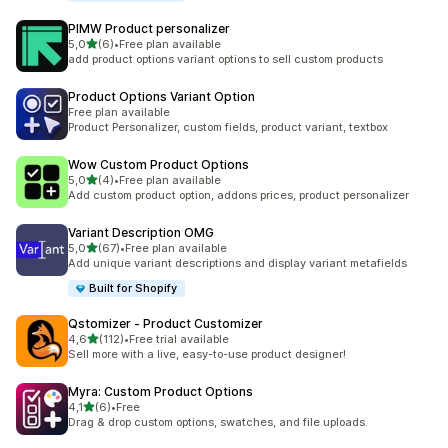
PIMW Product personalizer
de 5 estrelas
5,0
(6)
•
Free plan available
6 total de avaliações
add product options variant options to sell custom products
Product Options Variant Option
Free plan available
Product Personalizer, custom fields, product variant, textbox
Wow Custom Product Options
de 5 estrelas
5,0
(4)
•
Free plan available
4 total de avaliações
Add custom product option, addons prices, product personalizer
Variant Description OMG
de 5 estrelas
5,0
(67)
•
Free plan available
67 total de avaliações
Add unique variant descriptions and display variant metafields
Built for Shopify
Qstomizer ‑ Product Customizer
de 5 estrelas
4,6
(112)
•
Free trial available
112 total de avaliações
Sell more with a live, easy-to-use product designer!
Myra: Custom Product Options
de 5 estrelas
4,1
(6)
•
Free
6 total de avaliações
Drag & drop custom options, swatches, and file uploads.