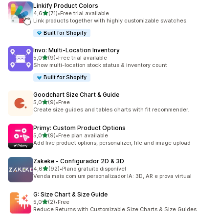
Linkify Product Colors
de 5 estrelas
4,6
(71)
•
Free trial available
71 total de avaliações
Link products together with highly customizable swatches.
Built for Shopify
Invo: Multi‑Location Inventory
de 5 estrelas
5,0
(9)
•
Free trial available
9 total de avaliações
Show multi-location stock status & inventory count
Built for Shopify
Goodchart Size Chart & Guide
de 5 estrelas
5,0
(9)
•
Free
9 total de avaliações
Create size guides and tables charts with fit recommender.
Primy: Custom Product Options
de 5 estrelas
5,0
(9)
•
Free plan available
9 total de avaliações
Add live product options, personalizer, file and image upload
Zakeke ‑ Configurador 2D & 3D
de 5 estrelas
4,6
(92)
•
Plano gratuito disponível
92 total de avaliações
Venda mais com um personalizador IA: 3D, AR e prova virtual
G: Size Chart & Size Guide
de 5 estrelas
5,0
(2)
•
Free
2 total de avaliações
Reduce Returns with Customizable Size Charts & Size Guides