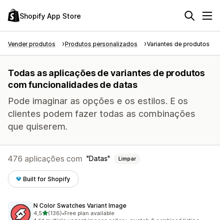
Shopify App Store
Vender produtos
Produtos personalizados
Variantes de produtos
Todas as aplicações de variantes de produtos
com funcionalidades de datas
Pode imaginar as opções e os estilos. E os
clientes podem fazer todas as combinações
que quiserem.
476 aplicações com
Datas
Limpar
Built for Shopify
N Color Swatches Variant Image
de 5 estrelas
4,5
(136)
•
Free plan available
136 total de avaliações