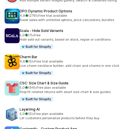
Add multiple variant images gallery, swatch & combined listing
DPO Dynamic Product Options
de 5 estrelas
4,9
(279)
•
Free trial available
279 total de avaliações
Boost sales with unlimited options, price calculators, bundles
Scala ‑ Hide Sold Variants
de 5 estrelas
5,0
(7)
•
Free
7 total de avaliações
Hide sold out variants, based on stock, region or conditions
Built for Shopify
Charm Bar
de 5 estrelas
4,6
(5)
•
Free trial available
5 total de avaliações
Live charm necklace builder; add chain and charms in one click
Built for Shopify
CSC: Size Chart & Size Guide
de 5 estrelas
5,0
(94)
•
Free plan available
94 total de avaliações
Stop fit-related returns with smart size chart & size guides.
Built for Shopify
Layerimg AI
de 5 estrelas
5,0
(5)
•
Free plan available
5 total de avaliações
Let customers personalize products before they buy
Customify ‑ Custom Product App