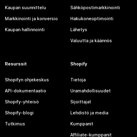
Kaupan suunnittelu
Sähköpostimarkkinointi
Markkinointi ja konversio
Hakukoneoptimointi
Kaupan hallinnointi
Lähetys
Valuutta ja käännös
Resurssit
Shopify
Shopifyn ohjekeskus
Tietoja
API-dokumentaatio
Uramahdollisuudet
Shopify-yhteisö
Sijoittajat
Shopify-blogi
Lehdistö ja media
Tutkimus
Kumppanit
Affiliate-kumppanit