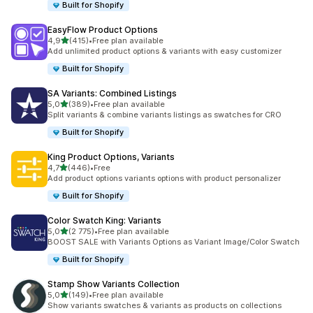
Built for Shopify
EasyFlow Product Options
/ 5 tähteä
4,9
(415)
•
Free plan available
415 arvostelua yhteensä
Add unlimited product options & variants with easy customizer
Built for Shopify
SA Variants: Combined Listings
/ 5 tähteä
5,0
(389)
•
Free plan available
389 arvostelua yhteensä
Split variants & combine variants listings as swatches for CRO
Built for Shopify
King Product Options, Variants
/ 5 tähteä
4,7
(446)
•
Free
446 arvostelua yhteensä
Add product options variants options with product personalizer
Built for Shopify
Color Swatch King: Variants
/ 5 tähteä
5,0
(2 775)
•
Free plan available
2775 arvostelua yhteensä
BOOST SALE with Variants Options as Variant Image/Color Swatch
Built for Shopify
Stamp Show Variants Collection
/ 5 tähteä
5,0
(149)
•
Free plan available
149 arvostelua yhteensä
Show variants swatches & variants as products on collections