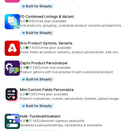
Built for Shopify
FD Combined Listings & Variant
/ 5 tähteä
5,0
(55)
•
Free plan available
55 arvostelua yhteensä
Link products, grouping, customize product variants w/swatches
Built for Shopify
Aris Product Options, Variants
/ 5 tähteä
5,0
(1 620)
•
Free plan available
1620 arvostelua yhteensä
Boost Sales w/ product variants, product personalizer, add ons
Zepto Product Personalizer
/ 5 tähteä
4,9
(1 295)
•
Free trial available
1295 arvostelua yhteensä
Product options with live preview to sell customized product
Built for Shopify
Mini:Custom Fields Personalize
/ 5 tähteä
5,0
(130)
•
Free plan available
130 arvostelua yhteensä
Product customizer, custom, personalize, textbox, upload image
Built for Shopify
Hulk‑Tuotevaihtoehdot
/ 5 tähteä
4,8
(1 142)
•
Ilmainen sopimus saatavilla
1142 arvostelua yhteensä
Muokkaa tuote­vaihtoehtoja, variaatioita & värimallia.