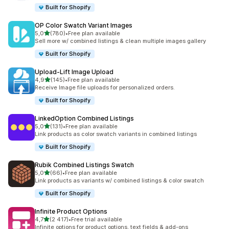
Built for Shopify
OP Color Swatch Variant Images
/ 5 tähteä
5,0
(780)
•
Free plan available
780 arvostelua yhteensä
Sell more w/ combined listings & clean multiple images gallery
Built for Shopify
Upload‑Lift Image Upload
/ 5 tähteä
4,9
(145)
•
Free plan available
145 arvostelua yhteensä
Receive Image file uploads for personalized orders.
Built for Shopify
LinkedOption Combined Listings
/ 5 tähteä
5,0
(131)
•
Free plan available
131 arvostelua yhteensä
Link products as color swatch variants in combined listings
Built for Shopify
Rubik Combined Listings Swatch
/ 5 tähteä
5,0
(66)
•
Free plan available
66 arvostelua yhteensä
Link products as variants w/ combined listings & color swatch
Built for Shopify
Infinite Product Options
/ 5 tähteä
4,7
(2 417)
•
Free trial available
2417 arvostelua yhteensä
Infinite options for product options, text fields & add-ons