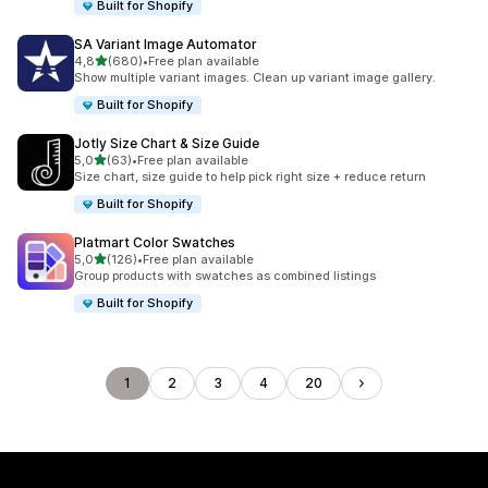
Built for Shopify
SA Variant Image Automator
/ 5 tähteä
4,8
(680)
•
Free plan available
680 arvostelua yhteensä
Show multiple variant images. Clean up variant image gallery.
Built for Shopify
Jotly Size Chart & Size Guide
/ 5 tähteä
5,0
(63)
•
Free plan available
63 arvostelua yhteensä
Size chart, size guide to help pick right size + reduce return
Built for Shopify
Platmart Color Swatches
/ 5 tähteä
5,0
(126)
•
Free plan available
126 arvostelua yhteensä
Group products with swatches as combined listings
Built for Shopify
1
2
3
4
20