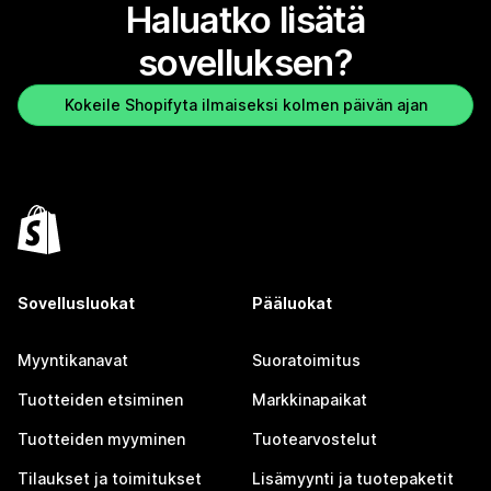
Haluatko lisätä
sovelluksen?
Kokeile Shopifyta ilmaiseksi kolmen päivän ajan
Sovellusluokat
Pääluokat
Myyntikanavat
Suoratoimitus
Tuotteiden etsiminen
Markkinapaikat
Tuotteiden myyminen
Tuotearvostelut
Tilaukset ja toimitukset
Lisämyynti ja tuotepaketit