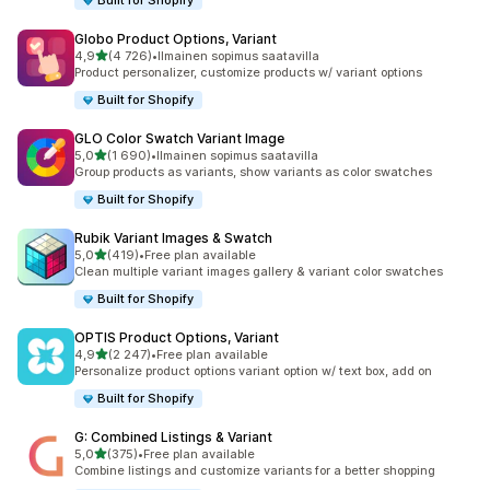
Built for Shopify
Globo Product Options, Variant
/ 5 tähteä
4,9
(4 726)
•
Ilmainen sopimus saatavilla
4726 arvostelua yhteensä
Product personalizer, customize products w/ variant options
Built for Shopify
GLO Color Swatch Variant Image
/ 5 tähteä
5,0
(1 690)
•
Ilmainen sopimus saatavilla
1690 arvostelua yhteensä
Group products as variants, show variants as color swatches
Built for Shopify
Rubik Variant Images & Swatch
/ 5 tähteä
5,0
(419)
•
Free plan available
419 arvostelua yhteensä
Clean multiple variant images gallery & variant color swatches
Built for Shopify
OPTIS Product Options, Variant
/ 5 tähteä
4,9
(2 247)
•
Free plan available
2247 arvostelua yhteensä
Personalize product options variant option w/ text box, add on
Built for Shopify
G: Combined Listings & Variant
/ 5 tähteä
5,0
(375)
•
Free plan available
375 arvostelua yhteensä
Combine listings and customize variants for a better shopping