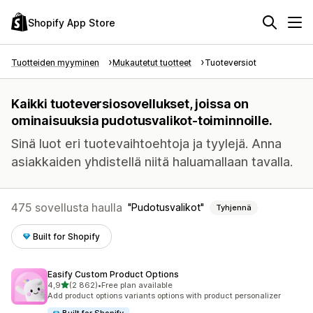
Shopify App Store
Tuotteiden myyminen
Mukautetut tuotteet
Tuoteversiot
Kaikki tuoteversiosovellukset, joissa on
ominaisuuksia pudotusvalikot-toiminnoille.
Sinä luot eri tuotevaihtoehtoja ja tyylejä. Anna
asiakkaiden yhdistellä niitä haluamallaan tavalla.
475 sovellusta haulla
Pudotusvalikot
Tyhjennä
Built for Shopify
Easify Custom Product Options
/ 5 tähteä
4,9
(2 862)
•
Free plan available
2862 arvostelua yhteensä
Add product options variants options with product personalizer