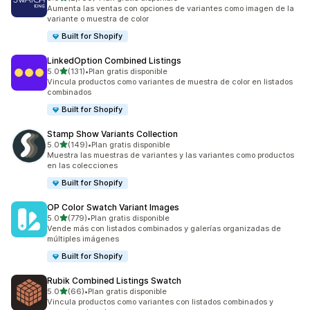
2780 reseñas en total
Aumenta las ventas con opciones de variantes como imagen de la
variante o muestra de color
Built for Shopify
LinkedOption Combined Listings
de 5 estrellas
5.0
(131)
•
Plan gratis disponible
131 reseñas en total
Vincula productos como variantes de muestra de color en listados
combinados
Built for Shopify
Stamp Show Variants Collection
de 5 estrellas
5.0
(149)
•
Plan gratis disponible
149 reseñas en total
Muestra las muestras de variantes y las variantes como productos
en las colecciones
Built for Shopify
OP Color Swatch Variant Images
de 5 estrellas
5.0
(779)
•
Plan gratis disponible
779 reseñas en total
Vende más con listados combinados y galerías organizadas de
múltiples imágenes
Built for Shopify
Rubik Combined Listings Swatch
de 5 estrellas
5.0
(66)
•
Plan gratis disponible
66 reseñas en total
Vincula productos como variantes con listados combinados y