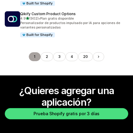
Built for Shopify
Qikify Custom Product Options
de 5 estrellas
4.9
(902)
•
Plan gratis disponible
902 reseñas en total
Personalizador de productos impulsado por IA para opciones de
variantes personalizadas
Built for Shopify
1
2
3
4
20
¿Quieres agregar una
aplicación?
Prueba Shopify gratis por 3 días