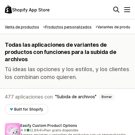
Shopify App Store
Venta de productos
Productos personalizados
Variantes de product
Todas las aplicaciones de variantes de
productos con funciones para la subida de
archivos
Tú ideas las opciones y los estilos, y los clientes
los combinan como quieren.
477 aplicaciones con
Subida de archivos
Borrar
Built for Shopify
Easify Custom Product Options
de 5 estrellas
4.9
(2,864)
•
Plan gratis disponible
2864 reseñas en total
Agrega opciones y variantes de productos con un personalizador