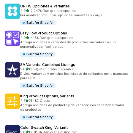
OPTIS Opciones & Variantes
de 5 estrellas
4.9
(2,247)
•
Plan gratis disponible
2247 reseñas en total
Personalizar productos, opciones, variantes y carga
Built for Shopify
EasyFlow Product Options
de 5 estrellas
4.9
(416)
•
Plan gratis disponible
416 reseñas en total
Agrega opciones y variantes de productos ilimitadas con un
personalizador fácil de usar
Built for Shopify
SA Variants: Combined Listings
de 5 estrellas
5.0
(388)
•
Plan gratis disponible
388 reseñas en total
Divide variantes y combina los listados de variantes como muestras
para CRO
Built for Shopify
King Product Options, Variants
de 5 estrellas
4.7
(448)
•
Gratis
448 reseñas en total
Agrega opciones de producto y de variante con el personalizador
de productos
Built for Shopify
Color Swatch King: Variants
de 5 estrellas
5.0
(2,780)
•
Plan gratis disponible