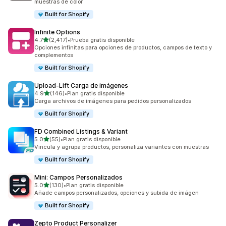
muestras de color
Built for Shopify
Infinite Options
de 5 estrellas
4.7
(2,417)
•
Prueba gratis disponible
2417 reseñas en total
Opciones infinitas para opciones de productos, campos de texto y
complementos
Built for Shopify
Upload‑Lift Carga de imágenes
de 5 estrellas
4.9
(146)
•
Plan gratis disponible
146 reseñas en total
Carga archivos de imágenes para pedidos personalizados
Built for Shopify
FD Combined Listings & Variant
de 5 estrellas
5.0
(55)
•
Plan gratis disponible
55 reseñas en total
Vincula y agrupa productos, personaliza variantes con muestras
Built for Shopify
Mini: Campos Personalizados
de 5 estrellas
5.0
(130)
•
Plan gratis disponible
130 reseñas en total
Añade campos personalizados, opciones y subida de imágen
Built for Shopify
Zepto Product Personalizer