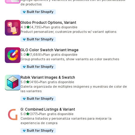
de productos
Built for Shopify
Globo Product Options, Variant
de 5 estrellas
4.9
(4,735)
•
Plan gratis disponible
4735 reseñas en total
Product personalizer, customize products w/ variant options
Built for Shopify
GLO Color Swatch Variant Image
de 5 estrellas
5.0
(1,689)
•
Plan gratis disponible
1689 reseñas en total
Group products as variants, show variants as color swatches
Built for Shopify
Rubik Variant Images & Swatch
de 5 estrellas
5.0
(419)
•
Plan gratis disponible
419 reseñas en total
Galería organizada de múltiples imágenes y muestras de color de
las variantes
Built for Shopify
G: Combined Listings & Variant
de 5 estrellas
5.0
(377)
•
Plan gratis disponible
377 reseñas en total
Combina listados y personaliza variantes para mejorar la
experiencia de compra
Built for Shopify