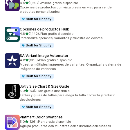
de 5 estrellas
4.9
(1,297)
•
Prueba gratis disponible
1297 reseñas en total
Opciones de productos con vista previa en vivo para vender
productos personalizados
Built for Shopify
Opciones de productos Hulk
de 5 estrellas
4.8
(1,142)
•
Plan gratis disponible
1142 reseñas en total
Personaliza opciones, variantes y muestra de colores.
Built for Shopify
SA Variant Image Automator
de 5 estrellas
4.8
(683)
•
Plan gratis disponible
683 reseñas en total
Muestra múltiples imágenes de variantes. Organiza la galería de
imágenes de variantes.
Built for Shopify
Jotly Size Chart & Size Guide
de 5 estrellas
5.0
(63)
•
Plan gratis disponible
63 reseñas en total
Tablas y guías de tallas para elegir la talla correcta y reducir
devoluciones
Built for Shopify
Platmart Color Swatches
de 5 estrellas
5.0
(126)
•
Plan gratis disponible
126 reseñas en total
Agrupa productos con muestras como listados combinados