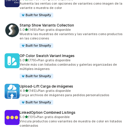
2775 reseñas en total
Aumenta las ventas con opciones de variantes como imagen de la
variante o muestra de color
Built for Shopify
Stamp Show Variants Collection
de 5 estrellas
5.0
(149)
•
Plan gratis disponible
149 reseñas en total
Muestra las muestras de variantes y las variantes como productos
en las colecciones
Built for Shopify
OP Color Swatch Variant Images
de 5 estrellas
5.0
(779)
•
Plan gratis disponible
779 reseñas en total
Vende más con listados combinados y galerías organizadas de
múltiples imágenes
Built for Shopify
Upload‑Lift Carga de imágenes
de 5 estrellas
4.9
(145)
•
Plan gratis disponible
145 reseñas en total
Carga archivos de imágenes para pedidos personalizados
Built for Shopify
LinkedOption Combined Listings
de 5 estrellas
5.0
(131)
•
Plan gratis disponible
131 reseñas en total
Vincula productos como variantes de muestra de color en listados
combinados