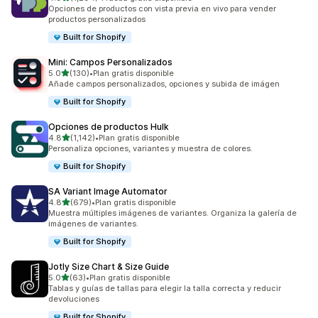
1294 reseñas en total
Opciones de productos con vista previa en vivo para vender
productos personalizados
Built for Shopify
Mini: Campos Personalizados
de 5 estrellas
5.0
(130)
•
Plan gratis disponible
130 reseñas en total
Añade campos personalizados, opciones y subida de imágen
Built for Shopify
Opciones de productos Hulk
de 5 estrellas
4.8
(1,142)
•
Plan gratis disponible
1142 reseñas en total
Personaliza opciones, variantes y muestra de colores.
Built for Shopify
SA Variant Image Automator
de 5 estrellas
4.8
(679)
•
Plan gratis disponible
679 reseñas en total
Muestra múltiples imágenes de variantes. Organiza la galería de
imágenes de variantes.
Built for Shopify
Jotly Size Chart & Size Guide
de 5 estrellas
5.0
(63)
•
Plan gratis disponible
63 reseñas en total
Tablas y guías de tallas para elegir la talla correcta y reducir
devoluciones
Built for Shopify