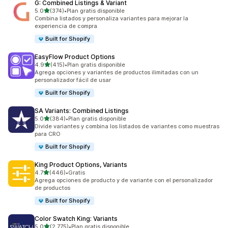
G: Combined Listings & Variant
de 5 estrellas
5.0
(374)
•
Plan gratis disponible
374 reseñas en total
Combina listados y personaliza variantes para mejorar la
experiencia de compra
Built for Shopify
EasyFlow Product Options
de 5 estrellas
4.9
(415)
•
Plan gratis disponible
415 reseñas en total
Agrega opciones y variantes de productos ilimitadas con un
personalizador fácil de usar
Built for Shopify
SA Variants: Combined Listings
de 5 estrellas
5.0
(384)
•
Plan gratis disponible
384 reseñas en total
Divide variantes y combina los listados de variantes como muestras
para CRO
Built for Shopify
King Product Options, Variants
de 5 estrellas
4.7
(446)
•
Gratis
446 reseñas en total
Agrega opciones de producto y de variante con el personalizador
de productos
Built for Shopify
Color Swatch King: Variants
de 5 estrellas
5.0
(2,775)
•
Plan gratis disponible