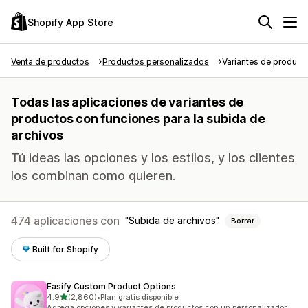
Shopify App Store
Venta de productos
Productos personalizados
Variantes de product
Todas las aplicaciones de variantes de
productos con funciones para la subida de
archivos
Tú ideas las opciones y los estilos, y los clientes
los combinan como quieren.
474 aplicaciones con
Subida de archivos
Borrar
Built for Shopify
Easify Custom Product Options
de 5 estrellas
4.9
(2,860)
•
Plan gratis disponible
2860 reseñas en total
Agrega opciones y variantes de productos con un personalizador