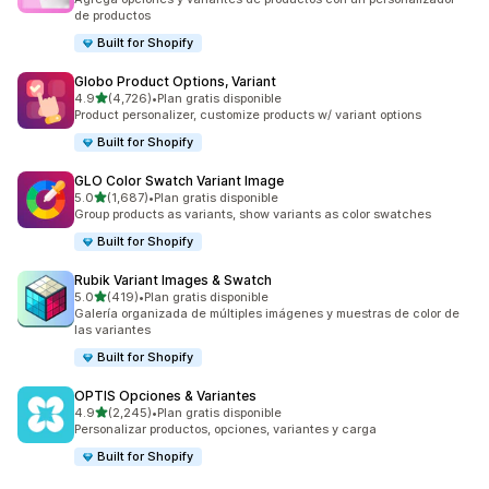
de productos
Built for Shopify
Globo Product Options, Variant
de 5 estrellas
4.9
(4,726)
•
Plan gratis disponible
4726 reseñas en total
Product personalizer, customize products w/ variant options
Built for Shopify
GLO Color Swatch Variant Image
de 5 estrellas
5.0
(1,687)
•
Plan gratis disponible
1687 reseñas en total
Group products as variants, show variants as color swatches
Built for Shopify
Rubik Variant Images & Swatch
de 5 estrellas
5.0
(419)
•
Plan gratis disponible
419 reseñas en total
Galería organizada de múltiples imágenes y muestras de color de
las variantes
Built for Shopify
OPTIS Opciones & Variantes
de 5 estrellas
4.9
(2,245)
•
Plan gratis disponible
2245 reseñas en total
Personalizar productos, opciones, variantes y carga
Built for Shopify