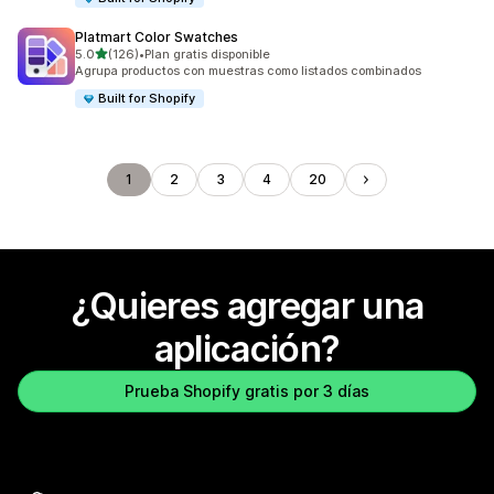
Platmart Color Swatches
de 5 estrellas
5.0
(126)
•
Plan gratis disponible
126 reseñas en total
Agrupa productos con muestras como listados combinados
Built for Shopify
1
2
3
4
20
¿Quieres agregar una
aplicación?
Prueba Shopify gratis por 3 días