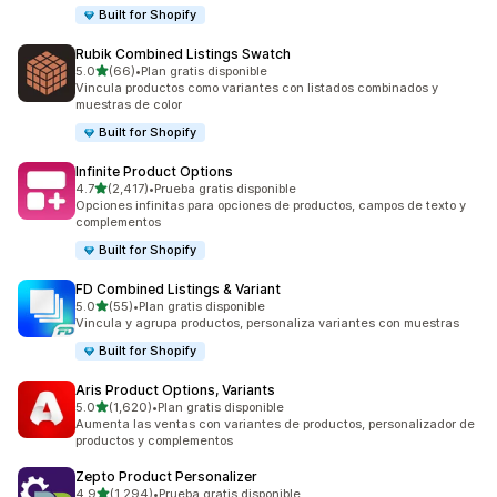
Built for Shopify
Rubik Combined Listings Swatch
de 5 estrellas
5.0
(66)
•
Plan gratis disponible
66 reseñas en total
Vincula productos como variantes con listados combinados y
muestras de color
Built for Shopify
Infinite Product Options
de 5 estrellas
4.7
(2,417)
•
Prueba gratis disponible
2417 reseñas en total
Opciones infinitas para opciones de productos, campos de texto y
complementos
Built for Shopify
FD Combined Listings & Variant
de 5 estrellas
5.0
(55)
•
Plan gratis disponible
55 reseñas en total
Vincula y agrupa productos, personaliza variantes con muestras
Built for Shopify
Aris Product Options, Variants
de 5 estrellas
5.0
(1,620)
•
Plan gratis disponible
1620 reseñas en total
Aumenta las ventas con variantes de productos, personalizador de
productos y complementos
Zepto Product Personalizer
de 5 estrellas
4.9
(1,294)
•
Prueba gratis disponible