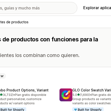
Explorar aplic
ntes de productos
s de productos con funciones para la
 clientes los combinan como quieren.
rar
obo Product Options, Variant
GLO Color Swatch Var
de 5 estrellas
de 5 estrellas
(4,732)
•
Plan gratis disponible
5.0
(1,690)
•
Plan gratis d
2 reseñas en total
1690 reseñas en total
duct personalizer, customize
Group products as variant
ducts w/ variant options
variants as color swatches
Built for Shopify
Built for Shopify