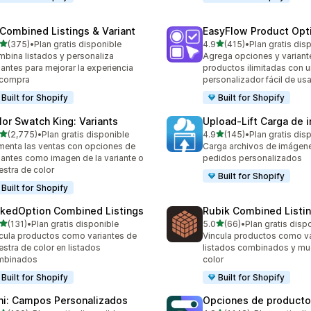
 Combined Listings & Variant
EasyFlow Product Opt
de 5 estrellas
de 5 estrellas
(375)
•
Plan gratis disponible
4.9
(415)
•
Plan gratis dis
 reseñas en total
415 reseñas en total
bina listados y personaliza
Agrega opciones y variant
iantes para mejorar la experiencia
productos ilimitadas con u
 compra
personalizador fácil de usa
Built for Shopify
Built for Shopify
lor Swatch King: Variants
Upload‑Lift Carga de
de 5 estrellas
de 5 estrellas
(2,775)
•
Plan gratis disponible
4.9
(145)
•
Plan gratis dis
5 reseñas en total
145 reseñas en total
enta las ventas con opciones de
Carga archivos de imágen
iantes como imagen de la variante o
pedidos personalizados
stra de color
Built for Shopify
Built for Shopify
nkedOption Combined Listings
Rubik Combined Listi
de 5 estrellas
de 5 estrellas
(131)
•
Plan gratis disponible
5.0
(66)
•
Plan gratis disp
 reseñas en total
66 reseñas en total
cula productos como variantes de
Vincula productos como va
stra de color en listados
listados combinados y mu
mbinados
color
Built for Shopify
Built for Shopify
ni: Campos Personalizados
Opciones de producto