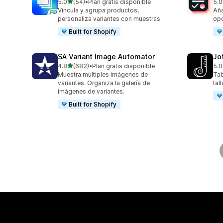
de 5 estrellas
5.0
(54)
•
Plan gratis disponible
5.0
54 reseñas en total
130
Vincula y agrupa productos,
Aña
personaliza variantes con muestras
opc
Built for Shopify
SA Variant Image Automator
Jo
de 5 estrellas
4.8
(682)
•
Plan gratis disponible
5.0
682 reseñas en total
63 
Muestra múltiples imágenes de
Tab
variantes. Organiza la galería de
tal
imágenes de variantes.
Built for Shopify