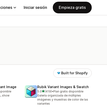
aciones
Iniciar sesión
Empieza gratis
Built for Shopify
iant Image
Rubik Variant Images & Swatch
de 5 estrellas
isponible
5.0
(419)
•
Plan gratis disponible
419 reseñas en total
s, show
Galería organizada de múltiples
imágenes y muestras de color de las
variantes