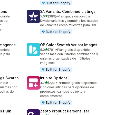
Built for Shopify
ions
SA Variants: Combined Listings
de 5 estrellas
ponible
5.0
(389)
•
Plan gratis disponible
389 reseñas en total
es de
Divide variantes y combina los listados
n
de variantes como muestras para CRO
r
Built for Shopify
 imágenes
OP Color Swatch Variant Images
de 5 estrellas
ponible
5.0
(781)
•
Plan gratis disponible
781 reseñas en total
es para
Vende más con listados combinados y
galerías organizadas de múltiples
imágenes
Built for Shopify
ngs Swatch
Infinite Options
de 5 estrellas
onible
4.7
(2,416)
•
Prueba gratis disponible
2416 reseñas en total
riantes con
Opciones infinitas para opciones de
estras de
productos, campos de texto y
complementos
Built for Shopify
s Hulk
Zepto Product Personalizer