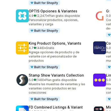
Built for Shopify
OPTIS Opciones & Variantes
G:
de 5 estrellas
4.9
(2,247)
•
Plan gratis disponible
5.0
2247 reseñas en total
375
Personalizar productos, opciones,
Com
variantes y carga
var
de
Built for Shopify
King Product Options, Variants
Co
de 5 estrellas
4.7
(446)
•
Gratis
5.0
446 reseñas en total
277
Agrega opciones de producto y de
Aum
variante con el personalizador de
var
productos
mue
Built for Shopify
Stamp Show Variants Collection
Li
de 5 estrellas
5.0
(149)
•
Plan gratis disponible
5.0
149 reseñas en total
131
Muestra las muestras de variantes y las
Vin
variantes como productos en las
mue
colecciones
co
Built for Shopify
FD Combined Listings & Variant
Mi