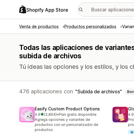
Shopify App Store
Venta de productos
Productos personalizados
Varia
Todas las aplicaciones de variante
subida de archivos
Tú ideas las opciones y los estilos, y los
476 aplicaciones con
Subida de archivos
Bor
Easify Custom Product Options
Gl
de 5 estrellas
4.9
(2,864)
•
Plan gratis disponible
4.9
2864 reseñas en total
473
Agrega opciones y variantes de
Pro
productos con un personalizador de
pro
productos