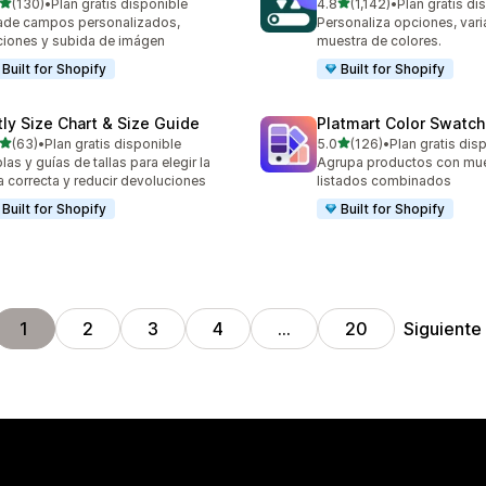
de 5 estrellas
de 5 estrellas
(130)
•
Plan gratis disponible
4.8
(1,142)
•
Plan gratis di
 reseñas en total
1142 reseñas en total
de campos personalizados,
Personaliza opciones, vari
iones y subida de imágen
muestra de colores.
Built for Shopify
Built for Shopify
tly Size Chart & Size Guide
Platmart Color Swatc
de 5 estrellas
de 5 estrellas
(63)
•
Plan gratis disponible
5.0
(126)
•
Plan gratis dis
reseñas en total
126 reseñas en total
las y guías de tallas para elegir la
Agrupa productos con mu
la correcta y reducir devoluciones
listados combinados
Built for Shopify
Built for Shopify
Siguiente
1
2
3
4
…
20