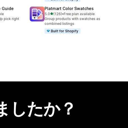
e Guide
Platmart Color Swatches
5つ星中
ble
5.0
(126)
•
Free plan available
合計レビュー数：126件
lp pick right
Group products with swatches as
combined listings
Built for Shopify
ましたか？