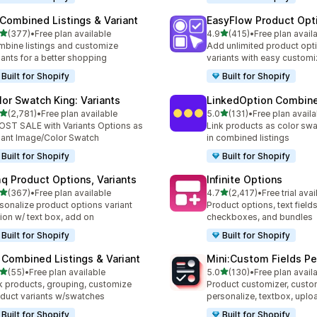
 Combined Listings & Variant
EasyFlow Product Opt
5つ星中
5つ星中
(377)
•
Free plan available
4.9
(415)
•
Free plan avail
計レビュー数：377件
合計レビュー数：415件
bine listings and customize
Add unlimited product opt
iants for a better shopping
variants with easy customi
Built for Shopify
Built for Shopify
lor Swatch King: Variants
LinkedOption Combine
5つ星中
5つ星中
(2,781)
•
Free plan available
5.0
(131)
•
Free plan availa
計レビュー数：2781件
合計レビュー数：131件
ST SALE with Variants Options as
Link products as color swa
iant Image/Color Swatch
in combined listings
Built for Shopify
Built for Shopify
q Product Options, Variants
Infinite Options
5つ星中
5つ星中
(367)
•
Free plan available
4.7
(2,417)
•
Free trial avai
計レビュー数：367件
合計レビュー数：2417件
sonalize product options variant
Product options, text fields
ion w/ text box, add on
checkboxes, and bundles
Built for Shopify
Built for Shopify
 Combined Listings & Variant
Mini:Custom Fields Pe
5つ星中
5つ星中
(55)
•
Free plan available
5.0
(130)
•
Free plan avail
計レビュー数：55件
合計レビュー数：130件
k products, grouping, customize
Product customizer, custo
duct variants w/swatches
personalize, textbox, upl
Built for Shopify
Built for Shopify