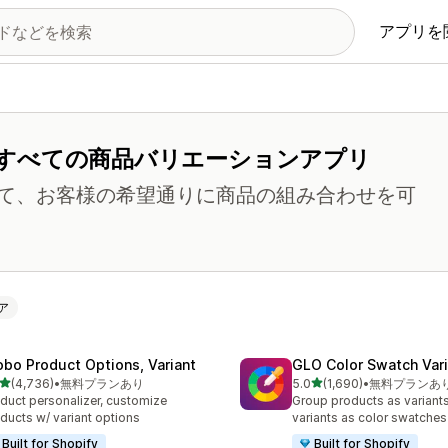
アプリを
すべての商品バリエーションアプリ
て、お客様の希望通りに商品の組み合わせを可
ア
obo Product Options, Variant
GLO Color Swatch Var
5つ星中
5つ星中
(4,736)
•
無料プランあり
5.0
(1,690)
•
無料プランあ
計レビュー数：4736件
合計レビュー数：1690件
duct personalizer, customize
Group products as variant
ducts w/ variant options
variants as color swatches
Built for Shopify
Built for Shopify