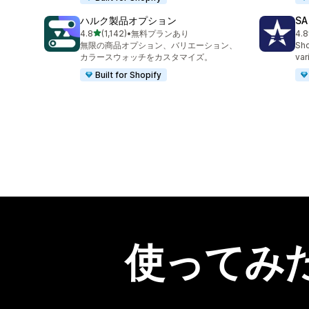
ハルク製品オプション
SA
5つ星中
4.8
(1,142)
•
無料プランあり
4.8
合計レビュー数：1142件
合
無限の商品オプション、バリエーション、
Sho
カラースウォッチをカスタマイズ。
var
Built for Shopify
使ってみ