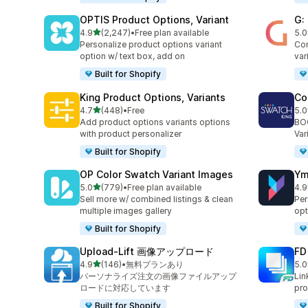
OPTIS Product Options, Variant
G:
5つ星中
4.9
(2,247)
•
Free plan available
5.0
合計レビュー数：2247件
合
Personalize product options variant
Com
option w/ text box, add on
var
Built for Shopify
King Product Options, Variants
Co
5つ星中
4.7
(448)
•
Free
5.0
合計レビュー数：448件
合
Add product options variants options
BOO
with product personalizer
Var
Built for Shopify
OP Color Swatch Variant Images
Ym
5つ星中
5.0
(779)
•
Free plan available
4.9
合計レビュー数：779件
合
Sell more w/ combined listings & clean
Per
multiple images gallery
opt
Built for Shopify
Upload‑Lift 画像アップロード
FD
5つ星中
4.9
(146)
•
無料プランあり
5.0
合計レビュー数：146件
合
パーソナライズ注文の画像ファイルアップ
Lin
ロードに対応しています
pro
Built for Shopify