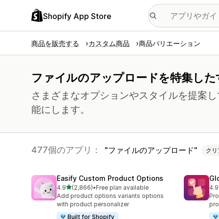
Shopify App Store
商品を販売する
カスタム商品
商品バリエーション
ファイルのアップロードを特集した
さまざまなオプションやスタイルを提案し
能にします。
477個のアプリ：
ファイルのアップロード
クリ
Easify Custom Product Options
Gl
5つ星中
4.9
(2,866)
•
Free plan available
4.9
合計レビュー数：2866件
合
Add product options variants options
Pro
with product personalizer
pro
Built for Shopify