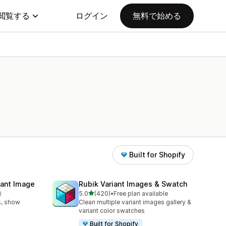
閲覧する
ログイン
無料で始める
Built for Shopify
iant Image
Rubik Variant Images & Swatch
5つ星中
り
5.0
(420)
•
Free plan available
合計レビュー数：420件
s, show
Clean multiple variant images gallery &
variant color swatches
Built for Shopify