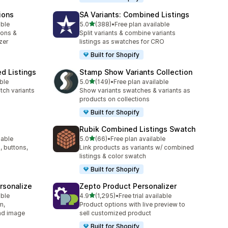
ions
SA Variants: Combined Listings
5つ星中
able
5.0
(388)
•
Free plan available
合計レビュー数：388件
ions &
Split variants & combine variants
zer
listings as swatches for CRO
Built for Shopify
d Listings
Stamp Show Variants Collection
5つ星中
ble
5.0
(149)
•
Free plan available
合計レビュー数：149件
tch variants
Show variants swatches & variants as
products on collections
Built for Shopify
Rubik Combined Listings Swatch
5つ星中
lable
5.0
(66)
•
Free plan available
合計レビュー数：66件
, buttons,
Link products as variants w/ combined
listings & color swatch
Built for Shopify
rsonalize
Zepto Product Personalizer
5つ星中
able
4.9
(1,295)
•
Free trial available
合計レビュー数：1295件
m,
Product options with live preview to
oad image
sell customized product
Built for Shopify