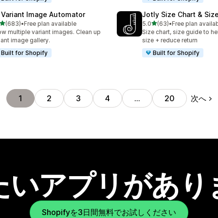
 Variant Image Automator
Jotly Size Chart & Siz
5つ星中
5つ星中
(683)
•
Free plan available
5.0
(63)
•
Free plan availa
計レビュー数：683件
合計レビュー数：63件
w multiple variant images. Clean up
Size chart, size guide to he
iant image gallery.
size + reduce return
Built for Shopify
Built for Shopify
次へ
1
2
3
4
…
20
たいアプリがあり
Shopifyを3日間無料でお試しください