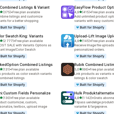
 Combined Listings & Variant
EasyFlow Product Opt
av 5 stjerner
av 5 stjerner
(375)
•
Free plan available
4,9
(415)
•
Free plan avail
alt 375 omtaler
Totalt 415 omtaler
bine listings and customize
Add unlimited product opt
iants for a better shopping
variants with easy customi
Built for Shopify
Built for Shopify
lor Swatch King: Variants
Upload‑Lift Image Up
av 5 stjerner
av 5 stjerner
(2 777)
•
Free plan available
4,9
(145)
•
Free plan avail
alt 2777 omtaler
Totalt 145 omtaler
ST SALE with Variants Options as
Receive Image file uploads
iant Image/Color Swatch
personalized orders.
Built for Shopify
Built for Shopify
nkedOption Combined Listings
Rubik Combined Listi
av 5 stjerner
av 5 stjerner
(131)
•
Free plan available
5,0
(66)
•
Free plan availa
alt 131 omtaler
Totalt 66 omtaler
k products as color swatch variants
Link products as variants
combined listings
listings & color swatch
Built for Shopify
Built for Shopify
ni:Custom Fields Personalize
Hulk Produktalternativ
av 5 stjerner
av 5 stjerner
(130)
•
Free plan available
4,8
(1 142)
•
alt 130 omtaler
Totalt 1142 omtaler
duct customizer, custom,
Tilpass uendelige produkt
sonalize, textbox, upload image
varianter & fargeprøve.
Built for Shopify
Built for Shopify