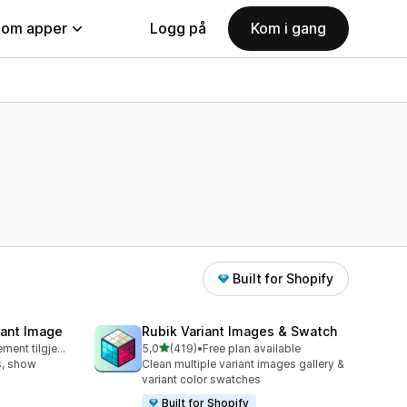
nom apper
Logg på
Kom i gang
Built for Shopify
iant Image
Rubik Variant Images & Swatch
av 5 stjerner
Gratis abonnement tilgjengelig
5,0
(419)
•
Free plan available
Totalt 419 omtaler
s, show
Clean multiple variant images gallery &
variant color swatches
Built for Shopify