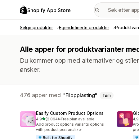
Shopify App Store
Selge produkter
Egendefinerte produkter
Produktvari
Alle apper for produktvarianter med
Du kommer opp med alternativer og stile
ønsker.
476 apper med
Filopplasting
Tøm
Easify Custom Product Options
Gl
av 5 stjerner
4,9
(2 864)
•
Free plan available
4,9
Totalt 2864 omtaler
Tot
Add product options variants options
Pro
with product personalizer
pro
Built for Shopify