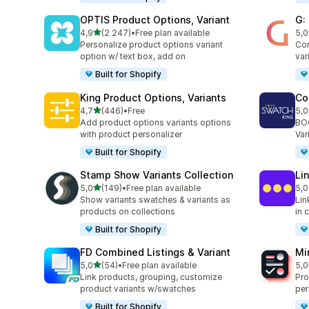
OPTIS Product Options, Variant
G:
av 5 stjerner
4,9
(2 247)
•
Free plan available
5,0
Totalt 2247 omtaler
Tot
Personalize product options variant
Com
option w/ text box, add on
var
Built for Shopify
King Product Options, Variants
Co
av 5 stjerner
4,7
(446)
•
Free
5,0
Totalt 446 omtaler
Tot
Add product options variants options
BOO
with product personalizer
Var
Built for Shopify
Stamp Show Variants Collection
Li
av 5 stjerner
5,0
(149)
•
Free plan available
5,0
Totalt 149 omtaler
Tot
Show variants swatches & variants as
Lin
products on collections
in 
Built for Shopify
FD Combined Listings & Variant
Mi
av 5 stjerner
5,0
(54)
•
Free plan available
5,0
Totalt 54 omtaler
Tot
Link products, grouping, customize
Pro
product variants w/swatches
per
Built for Shopify