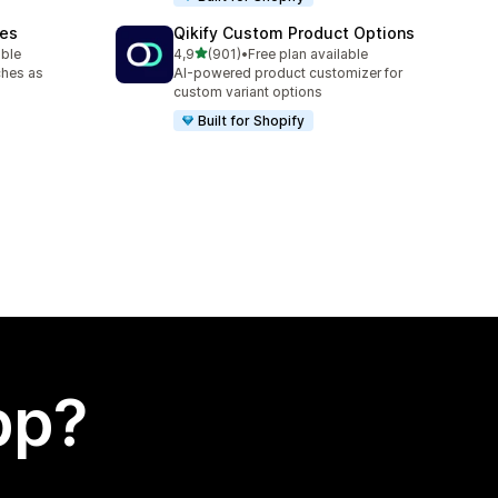
hes
Qikify Custom Product Options
av 5 stjerner
able
4,9
(901)
•
Free plan available
Totalt 901 omtaler
ches as
AI-powered product customizer for
custom variant options
Built for Shopify
app?