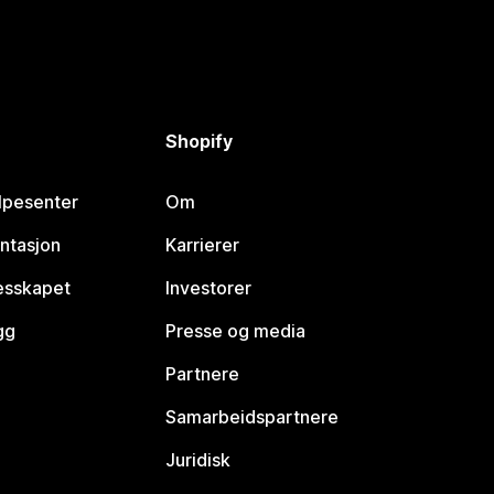
Shopify
lpesenter
Om
ntasjon
Karrierer
lesskapet
Investorer
gg
Presse og media
Partnere
Samarbeidspartnere
Juridisk