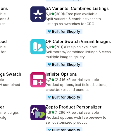
ions
SA Variants: Combined Listings
av 5 stjerner
able
5,0
(389)
•
Free plan available
Totalt 389 omtaler
ions &
Split variants & combine variants
zer
listings as swatches for CRO
Built for Shopify
load
OP Color Swatch Variant Images
av 5 stjerner
able
5,0
(781)
•
Free plan available
Totalt 781 omtaler
 for
Sell more w/ combined listings & clean
multiple images gallery
Built for Shopify
ngs Swatch
Infinite Options
av 5 stjerner
ble
4,7
(2 416)
•
Free trial available
Totalt 2416 omtaler
 w/ combined
Product options, text fields, buttons,
checkboxes, and bundles
Built for Shopify
er
Zepto Product Personalizer
av 5 stjerner
Gratis abonnement tilgjengelig
4,9
(1 296)
•
Free trial available
Totalt 1296 omtaler
valg,
Product options with live preview to
sell customized product
Built for Shopify