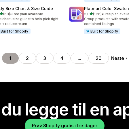
tly Size Chart & Size Guide
Platmart Color Swatc
av 5 stjerner
av 5 stjerner
(63)
•
Free plan available
5,0
(126)
•
Free plan avail
alt 63 omtaler
Totalt 126 omtaler
e chart, size guide to help pick right
Group products with swat
e + reduce return
combined listings
Built for Shopify
Built for Shopify
Neste
1
2
3
4
…
20
 du legge til en 
Prøv Shopify gratis i tre dager