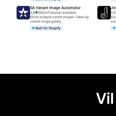
SA Variant Image Automator
Jo
av 5 stjerner
4,8
(682)
•
Free plan available
5,0
Totalt 682 omtaler
Tot
Show multiple variant images. Clean up
Siz
variant image gallery.
siz
Built for Shopify
Vil