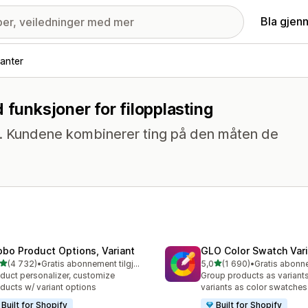
Bla gjen
anter
 funksjoner for filopplasting
r. Kundene kombinerer ting på den måten de
obo Product Options, Variant
GLO Color Swatch Var
av 5 stjerner
av 5 stjerner
(4 732)
•
Gratis abonnement tilgjengelig
5,0
(1 690)
•
alt 4732 omtaler
Totalt 1690 omtaler
duct personalizer, customize
Group products as variant
ducts w/ variant options
variants as color swatches
Built for Shopify
Built for Shopify