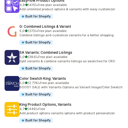
EasyFlow Product Options
de 5 estrelas
4,9
(415)
•
Free plan available
415 total de avaliações
Add unlimited product options & variants with easy customizer
Built for Shopify
G: Combined Listings & Variant
de 5 estrelas
5,0
(373)
•
Free plan available
373 total de avaliações
Combine listings and customize variants for a better shopping
Built for Shopify
SA Variants: Combined Listings
de 5 estrelas
5,0
(384)
•
Free plan available
384 total de avaliações
Split variants & combine variants listings as swatches for CRO
Built for Shopify
Color Swatch King: Variants
de 5 estrelas
5,0
(2.774)
•
Free plan available
2774 total de avaliações
BOOST SALE with Variants Options as Variant Image/Color Swatch
Built for Shopify
King Product Options, Variants
de 5 estrelas
4,7
(446)
•
Free
446 total de avaliações
Add product options variants options with product personalizer
Built for Shopify