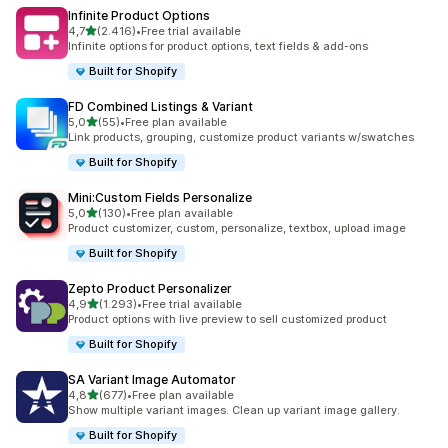
Infinite Product Options
de 5 estrelas
4,7
(2.416)
•
Free trial available
2416 total de avaliações
Infinite options for product options, text fields & add-ons
Built for Shopify
FD Combined Listings & Variant
de 5 estrelas
5,0
(55)
•
Free plan available
55 total de avaliações
Link products, grouping, customize product variants w/swatches
Built for Shopify
Mini:Custom Fields Personalize
de 5 estrelas
5,0
(130)
•
Free plan available
130 total de avaliações
Product customizer, custom, personalize, textbox, upload image
Built for Shopify
Zepto Product Personalizer
de 5 estrelas
4,9
(1.293)
•
Free trial available
1293 total de avaliações
Product options with live preview to sell customized product
Built for Shopify
SA Variant Image Automator
de 5 estrelas
4,8
(677)
•
Free plan available
677 total de avaliações
Show multiple variant images. Clean up variant image gallery.
Built for Shopify