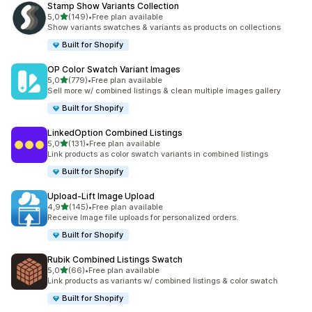
Stamp Show Variants Collection
de 5 estrelas
5,0
(149)
•
Free plan available
149 total de avaliações
Show variants swatches & variants as products on collections
Built for Shopify
OP Color Swatch Variant Images
de 5 estrelas
5,0
(779)
•
Free plan available
779 total de avaliações
Sell more w/ combined listings & clean multiple images gallery
Built for Shopify
LinkedOption Combined Listings
de 5 estrelas
5,0
(131)
•
Free plan available
131 total de avaliações
Link products as color swatch variants in combined listings
Built for Shopify
Upload‑Lift Image Upload
de 5 estrelas
4,9
(145)
•
Free plan available
145 total de avaliações
Receive Image file uploads for personalized orders.
Built for Shopify
Rubik Combined Listings Swatch
de 5 estrelas
5,0
(66)
•
Free plan available
66 total de avaliações
Link products as variants w/ combined listings & color swatch
Built for Shopify