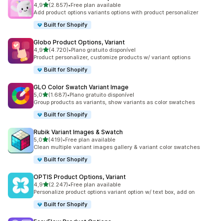
de 5 estrelas
4,9
(2.857)
•
Free plan available
2857 total de avaliações
Add product options variants options with product personalizer
Built for Shopify
Globo Product Options, Variant
de 5 estrelas
4,9
(4.720)
•
Plano gratuito disponível
4720 total de avaliações
Product personalizer, customize products w/ variant options
Built for Shopify
GLO Color Swatch Variant Image
de 5 estrelas
5,0
(1.687)
•
Plano gratuito disponível
1687 total de avaliações
Group products as variants, show variants as color swatches
Built for Shopify
Rubik Variant Images & Swatch
de 5 estrelas
5,0
(419)
•
Free plan available
419 total de avaliações
Clean multiple variant images gallery & variant color swatches
Built for Shopify
OPTIS Product Options, Variant
de 5 estrelas
4,9
(2.247)
•
Free plan available
2247 total de avaliações
Personalize product options variant option w/ text box, add on
Built for Shopify