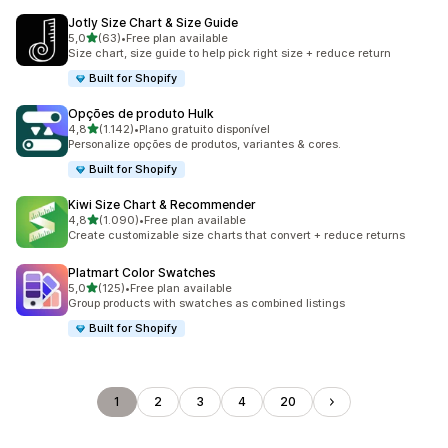
Jotly Size Chart & Size Guide
de 5 estrelas
5,0
(63)
•
Free plan available
63 total de avaliações
Size chart, size guide to help pick right size + reduce return
Built for Shopify
Opções de produto Hulk
de 5 estrelas
4,8
(1.142)
•
Plano gratuito disponível
1142 total de avaliações
Personalize opções de produtos, variantes & cores.
Built for Shopify
Kiwi Size Chart & Recommender
de 5 estrelas
4,8
(1.090)
•
Free plan available
1090 total de avaliações
Create customizable size charts that convert + reduce returns
Platmart Color Swatches
de 5 estrelas
5,0
(125)
•
Free plan available
125 total de avaliações
Group products with swatches as combined listings
Built for Shopify
1
2
3
4
20