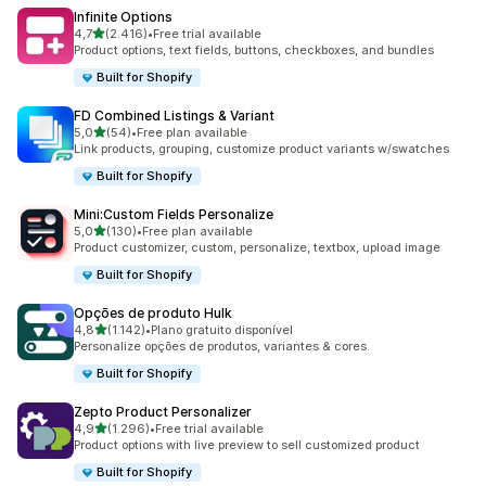
Infinite Options
de 5 estrelas
4,7
(2.416)
•
Free trial available
2416 total de avaliações
Product options, text fields, buttons, checkboxes, and bundles
Built for Shopify
FD Combined Listings & Variant
de 5 estrelas
5,0
(54)
•
Free plan available
54 total de avaliações
Link products, grouping, customize product variants w/swatches
Built for Shopify
Mini:Custom Fields Personalize
de 5 estrelas
5,0
(130)
•
Free plan available
130 total de avaliações
Product customizer, custom, personalize, textbox, upload image
Built for Shopify
Opções de produto Hulk
de 5 estrelas
4,8
(1.142)
•
Plano gratuito disponível
1142 total de avaliações
Personalize opções de produtos, variantes & cores.
Built for Shopify
Zepto Product Personalizer
de 5 estrelas
4,9
(1.296)
•
Free trial available
1296 total de avaliações
Product options with live preview to sell customized product
Built for Shopify