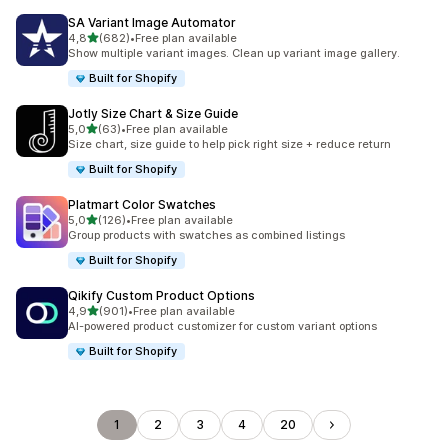
SA Variant Image Automator
de 5 estrelas
4,8
(682)
•
Free plan available
682 total de avaliações
Show multiple variant images. Clean up variant image gallery.
Built for Shopify
Jotly Size Chart & Size Guide
de 5 estrelas
5,0
(63)
•
Free plan available
63 total de avaliações
Size chart, size guide to help pick right size + reduce return
Built for Shopify
Platmart Color Swatches
de 5 estrelas
5,0
(126)
•
Free plan available
126 total de avaliações
Group products with swatches as combined listings
Built for Shopify
Qikify Custom Product Options
de 5 estrelas
4,9
(901)
•
Free plan available
901 total de avaliações
AI-powered product customizer for custom variant options
Built for Shopify
1
2
3
4
20