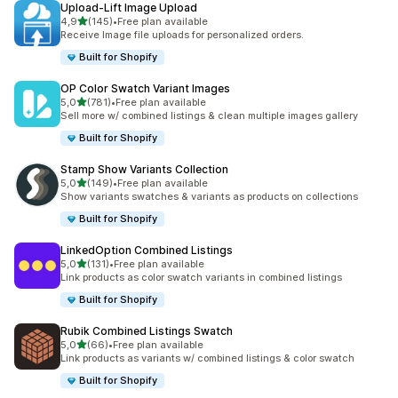
Upload‑Lift Image Upload
de 5 estrelas
4,9
(145)
•
Free plan available
145 total de avaliações
Receive Image file uploads for personalized orders.
Built for Shopify
OP Color Swatch Variant Images
de 5 estrelas
5,0
(781)
•
Free plan available
781 total de avaliações
Sell more w/ combined listings & clean multiple images gallery
Built for Shopify
Stamp Show Variants Collection
de 5 estrelas
5,0
(149)
•
Free plan available
149 total de avaliações
Show variants swatches & variants as products on collections
Built for Shopify
LinkedOption Combined Listings
de 5 estrelas
5,0
(131)
•
Free plan available
131 total de avaliações
Link products as color swatch variants in combined listings
Built for Shopify
Rubik Combined Listings Swatch
de 5 estrelas
5,0
(66)
•
Free plan available
66 total de avaliações
Link products as variants w/ combined listings & color swatch
Built for Shopify