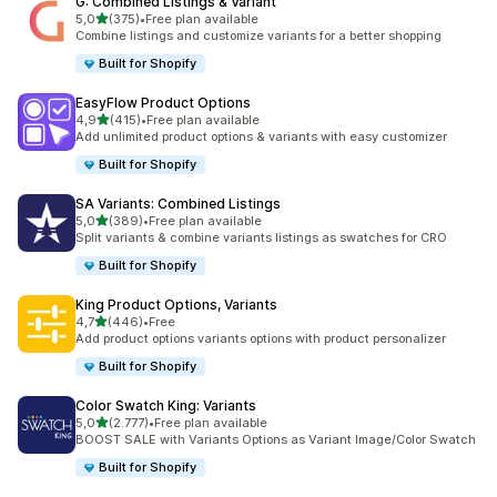
G: Combined Listings & Variant
de 5 estrelas
5,0
(375)
•
Free plan available
375 total de avaliações
Combine listings and customize variants for a better shopping
Built for Shopify
EasyFlow Product Options
de 5 estrelas
4,9
(415)
•
Free plan available
415 total de avaliações
Add unlimited product options & variants with easy customizer
Built for Shopify
SA Variants: Combined Listings
de 5 estrelas
5,0
(389)
•
Free plan available
389 total de avaliações
Split variants & combine variants listings as swatches for CRO
Built for Shopify
King Product Options, Variants
de 5 estrelas
4,7
(446)
•
Free
446 total de avaliações
Add product options variants options with product personalizer
Built for Shopify
Color Swatch King: Variants
de 5 estrelas
5,0
(2.777)
•
Free plan available
2777 total de avaliações
BOOST SALE with Variants Options as Variant Image/Color Swatch
Built for Shopify