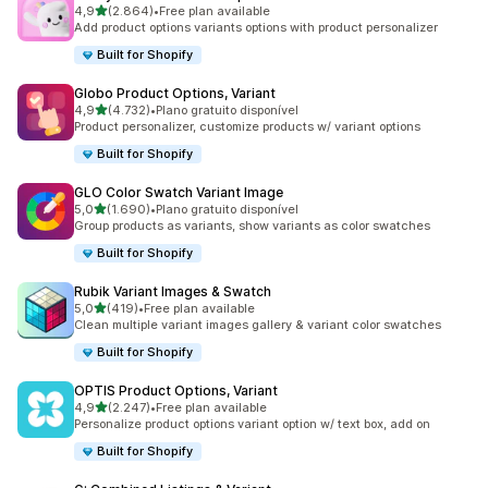
de 5 estrelas
4,9
(2.864)
•
Free plan available
2864 total de avaliações
Add product options variants options with product personalizer
Built for Shopify
Globo Product Options, Variant
de 5 estrelas
4,9
(4.732)
•
Plano gratuito disponível
4732 total de avaliações
Product personalizer, customize products w/ variant options
Built for Shopify
GLO Color Swatch Variant Image
de 5 estrelas
5,0
(1.690)
•
Plano gratuito disponível
1690 total de avaliações
Group products as variants, show variants as color swatches
Built for Shopify
Rubik Variant Images & Swatch
de 5 estrelas
5,0
(419)
•
Free plan available
419 total de avaliações
Clean multiple variant images gallery & variant color swatches
Built for Shopify
OPTIS Product Options, Variant
de 5 estrelas
4,9
(2.247)
•
Free plan available
2247 total de avaliações
Personalize product options variant option w/ text box, add on
Built for Shopify