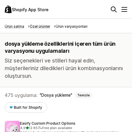
Shopify App Store
Ürün satma
Özel ürünler
Ürün varyasyonları
dosya yükleme özelliklerini içeren tüm ürün
varyasyonu uygulamaları
Siz seçenekleri ve stilleri hayal edin,
müşterileriniz diledikleri ürün kombinasyonlarını
oluştursun.
475 uygulama:
Dosya yükleme
Temizle
Built for Shopify
Easify Custom Product Options
5 yıldız üzerinden
4,9
(2.857)
•
Free plan available
toplam 2857 değerlendirme