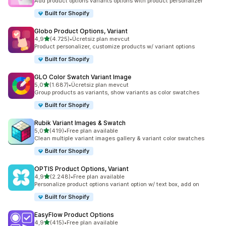
Add product options variants options with product personalizer
Built for Shopify
Globo Product Options, Variant
5 yıldız üzerinden
4,9
(4.725)
•
Ücretsiz plan mevcut
toplam 4725 değerlendirme
Product personalizer, customize products w/ variant options
Built for Shopify
GLO Color Swatch Variant Image
5 yıldız üzerinden
5,0
(1.687)
•
Ücretsiz plan mevcut
toplam 1687 değerlendirme
Group products as variants, show variants as color swatches
Built for Shopify
Rubik Variant Images & Swatch
5 yıldız üzerinden
5,0
(419)
•
Free plan available
toplam 419 değerlendirme
Clean multiple variant images gallery & variant color swatches
Built for Shopify
OPTIS Product Options, Variant
5 yıldız üzerinden
4,9
(2.248)
•
Free plan available
toplam 2248 değerlendirme
Personalize product options variant option w/ text box, add on
Built for Shopify
EasyFlow Product Options
5 yıldız üzerinden
4,9
(415)
•
Free plan available
toplam 415 değerlendirme