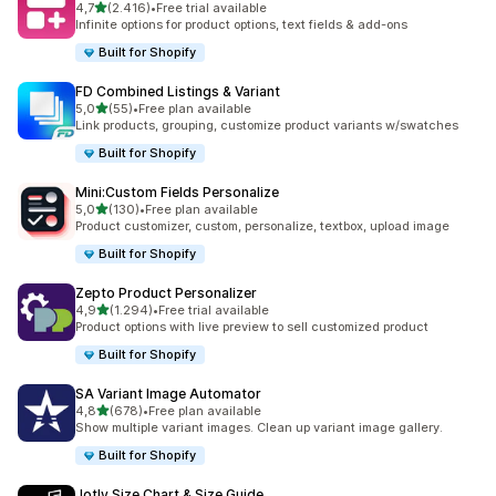
5 yıldız üzerinden
4,7
(2.416)
•
Free trial available
toplam 2416 değerlendirme
Infinite options for product options, text fields & add-ons
Built for Shopify
FD Combined Listings & Variant
5 yıldız üzerinden
5,0
(55)
•
Free plan available
toplam 55 değerlendirme
Link products, grouping, customize product variants w/swatches
Built for Shopify
Mini:Custom Fields Personalize
5 yıldız üzerinden
5,0
(130)
•
Free plan available
toplam 130 değerlendirme
Product customizer, custom, personalize, textbox, upload image
Built for Shopify
Zepto Product Personalizer
5 yıldız üzerinden
4,9
(1.294)
•
Free trial available
toplam 1294 değerlendirme
Product options with live preview to sell customized product
Built for Shopify
SA Variant Image Automator
5 yıldız üzerinden
4,8
(678)
•
Free plan available
toplam 678 değerlendirme
Show multiple variant images. Clean up variant image gallery.
Built for Shopify
Jotly Size Chart & Size Guide