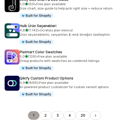
5 yıldız üzerinden
5,0
(63)
•
Free plan available
toplam 63 değerlendirme
Size chart, size guide to help pick right size + reduce return
Built for Shopify
Hulk Ürün Seçenekleri
5 yıldız üzerinden
4,8
(1.142)
•
Ücretsiz plan mevcut
toplam 1142 değerlendirme
Ürün seçeneklerini, varyantları & renk örneğini özelleştirin.
Built for Shopify
Platmart Color Swatches
5 yıldız üzerinden
5,0
(126)
•
Free plan available
toplam 126 değerlendirme
Group products with swatches as combined listings
Built for Shopify
Qikify Custom Product Options
5 yıldız üzerinden
4,9
(899)
•
Free plan available
toplam 899 değerlendirme
AI-powered product customizer for custom variant options
Built for Shopify
1
2
3
4
20