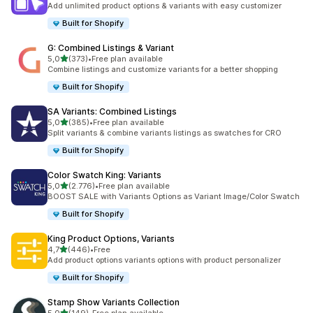
Add unlimited product options & variants with easy customizer
Built for Shopify
G: Combined Listings & Variant
5 yıldız üzerinden
5,0
(373)
•
Free plan available
toplam 373 değerlendirme
Combine listings and customize variants for a better shopping
Built for Shopify
SA Variants: Combined Listings
5 yıldız üzerinden
5,0
(385)
•
Free plan available
toplam 385 değerlendirme
Split variants & combine variants listings as swatches for CRO
Built for Shopify
Color Swatch King: Variants
5 yıldız üzerinden
5,0
(2.776)
•
Free plan available
toplam 2776 değerlendirme
BOOST SALE with Variants Options as Variant Image/Color Swatch
Built for Shopify
King Product Options, Variants
5 yıldız üzerinden
4,7
(446)
•
Free
toplam 446 değerlendirme
Add product options variants options with product personalizer
Built for Shopify
Stamp Show Variants Collection
5 yıldız üzerinden