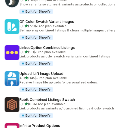
5,0
(149)
•
Free plan available
toplam 149 değerlendirme
Show variants swatches & variants as products on collections
Built for Shopify
OP Color Swatch Variant Images
5 yıldız üzerinden
5,0
(779)
•
Free plan available
toplam 779 değerlendirme
Sell more w/ combined listings & clean multiple images gallery
Built for Shopify
LinkedOption Combined Listings
5 yıldız üzerinden
5,0
(131)
•
Free plan available
toplam 131 değerlendirme
Link products as color swatch variants in combined listings
Built for Shopify
Upload‑Lift Image Upload
5 yıldız üzerinden
4,9
(145)
•
Free plan available
toplam 145 değerlendirme
Receive Image file uploads for personalized orders.
Built for Shopify
Rubik Combined Listings Swatch
5 yıldız üzerinden
5,0
(66)
•
Free plan available
toplam 66 değerlendirme
Link products as variants w/ combined listings & color swatch
Built for Shopify
Infinite Product Options