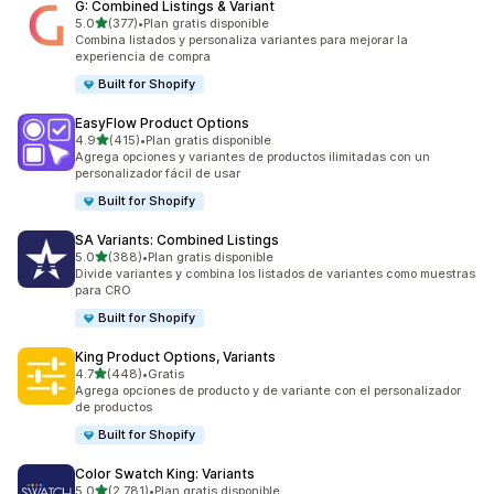
G: Combined Listings & Variant
de 5 estrellas
5.0
(377)
•
Plan gratis disponible
377 reseñas en total
Combina listados y personaliza variantes para mejorar la
experiencia de compra
Built for Shopify
EasyFlow Product Options
de 5 estrellas
4.9
(415)
•
Plan gratis disponible
415 reseñas en total
Agrega opciones y variantes de productos ilimitadas con un
personalizador fácil de usar
Built for Shopify
SA Variants: Combined Listings
de 5 estrellas
5.0
(388)
•
Plan gratis disponible
388 reseñas en total
Divide variantes y combina los listados de variantes como muestras
para CRO
Built for Shopify
King Product Options, Variants
de 5 estrellas
4.7
(448)
•
Gratis
448 reseñas en total
Agrega opciones de producto y de variante con el personalizador
de productos
Built for Shopify
Color Swatch King: Variants
de 5 estrellas
5.0
(2,781)
•
Plan gratis disponible