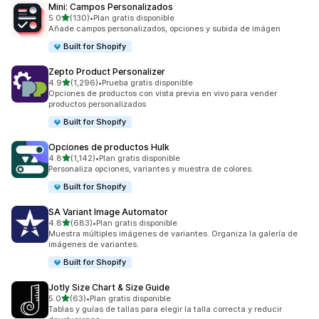
Mini: Campos Personalizados
de 5 estrellas
5.0
(130)
•
Plan gratis disponible
130 reseñas en total
Añade campos personalizados, opciones y subida de imágen
Built for Shopify
Zepto Product Personalizer
de 5 estrellas
4.9
(1,296)
•
Prueba gratis disponible
1296 reseñas en total
Opciones de productos con vista previa en vivo para vender
productos personalizados
Built for Shopify
Opciones de productos Hulk
de 5 estrellas
4.8
(1,142)
•
Plan gratis disponible
1142 reseñas en total
Personaliza opciones, variantes y muestra de colores.
Built for Shopify
SA Variant Image Automator
de 5 estrellas
4.8
(683)
•
Plan gratis disponible
683 reseñas en total
Muestra múltiples imágenes de variantes. Organiza la galería de
imágenes de variantes.
Built for Shopify
Jotly Size Chart & Size Guide
de 5 estrellas
5.0
(63)
•
Plan gratis disponible
63 reseñas en total
Tablas y guías de tallas para elegir la talla correcta y reducir