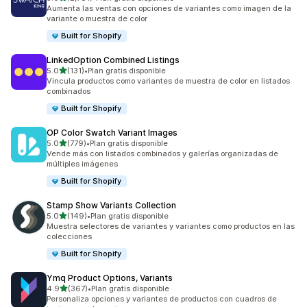
2781 reseñas en total
Aumenta las ventas con opciones de variantes como imagen de la
variante o muestra de color
Built for Shopify
LinkedOption Combined Listings
de 5 estrellas
5.0
(131)
•
Plan gratis disponible
131 reseñas en total
Vincula productos como variantes de muestra de color en listados
combinados
Built for Shopify
OP Color Swatch Variant Images
de 5 estrellas
5.0
(779)
•
Plan gratis disponible
779 reseñas en total
Vende más con listados combinados y galerías organizadas de
múltiples imágenes
Built for Shopify
Stamp Show Variants Collection
de 5 estrellas
5.0
(149)
•
Plan gratis disponible
149 reseñas en total
Muestra selectores de variantes y variantes como productos en las
colecciones
Built for Shopify
Ymq Product Options, Variants
de 5 estrellas
4.9
(367)
•
Plan gratis disponible
367 reseñas en total
Personaliza opciones y variantes de productos con cuadros de