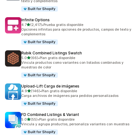
texto y complementos
Built for Shopify
Infinite Options
de 5 estrellas
4.7
(2,417)
•
Prueba gratis disponible
2417 reseñas en total
Opciones infinitas para opciones de productos, campos de texto y
complementos
Built for Shopify
Rubik Combined Listings Swatch
de 5 estrellas
5.0
(66)
•
Plan gratis disponible
66 reseñas en total
Vincula productos como variantes con listados combinados y
muestras de color
Built for Shopify
Upload‑Lift Carga de imágenes
de 5 estrellas
4.9
(146)
•
Plan gratis disponible
146 reseñas en total
Carga archivos de imágenes para pedidos personalizados
Built for Shopify
FD Combined Listings & Variant
de 5 estrellas
5.0
(55)
•
Plan gratis disponible
55 reseñas en total
Vincula y agrupa productos, personaliza variantes con muestras
Built for Shopify