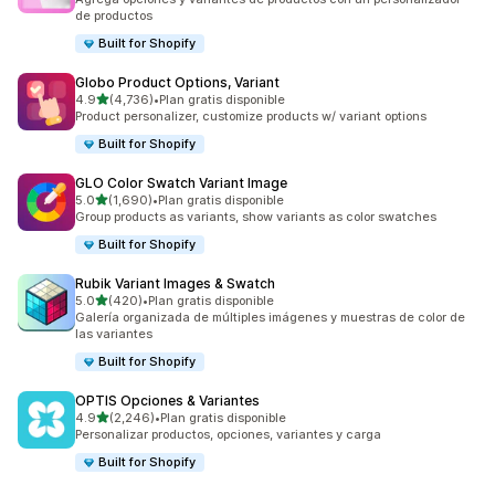
de productos
Built for Shopify
Globo Product Options, Variant
de 5 estrellas
4.9
(4,736)
•
Plan gratis disponible
4736 reseñas en total
Product personalizer, customize products w/ variant options
Built for Shopify
GLO Color Swatch Variant Image
de 5 estrellas
5.0
(1,690)
•
Plan gratis disponible
1690 reseñas en total
Group products as variants, show variants as color swatches
Built for Shopify
Rubik Variant Images & Swatch
de 5 estrellas
5.0
(420)
•
Plan gratis disponible
420 reseñas en total
Galería organizada de múltiples imágenes y muestras de color de
las variantes
Built for Shopify
OPTIS Opciones & Variantes
de 5 estrellas
4.9
(2,246)
•
Plan gratis disponible
2246 reseñas en total
Personalizar productos, opciones, variantes y carga
Built for Shopify