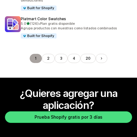
devoluciones
Built for Shopify
Platmart Color Swatches
de 5 estrellas
5.0
(126)
•
Plan gratis disponible
126 reseñas en total
Agrupa productos con muestras como listados combinados
Built for Shopify
1
2
3
4
20
¿Quieres agregar una
aplicación?
Prueba Shopify gratis por 3 días