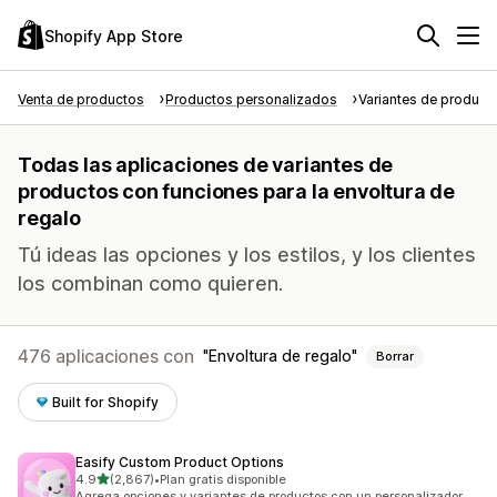
Shopify App Store
Venta de productos
Productos personalizados
Variantes de product
Todas las aplicaciones de variantes de
productos con funciones para la envoltura de
regalo
Tú ideas las opciones y los estilos, y los clientes
los combinan como quieren.
476 aplicaciones con
Envoltura de regalo
Borrar
Built for Shopify
Easify Custom Product Options
de 5 estrellas
4.9
(2,867)
•
Plan gratis disponible
2867 reseñas en total
Agrega opciones y variantes de productos con un personalizador