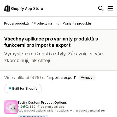
Shopify App Store
Prodej produktů
Produkty na míru
Varianty produktů
Všechny aplikace pro varianty produktů s
funkcemi pro import a export
Vymyslete možnosti a styly. Zákazníci si vše
zkombinují, jak chtějí.
Více aplikací (475) s:
Import a export
Vymazat
Built for Shopify
Easify Custom Product Options
z 5 hvězd
4,9
(2 862)
•
Free plan available
Celkový počet recenzí: 2862
Add product options variants options with product personalizer