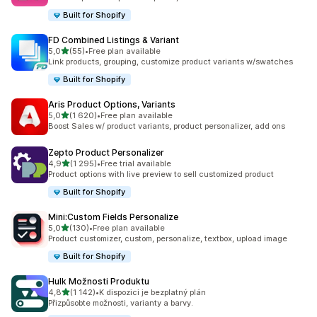
Built for Shopify
FD Combined Listings & Variant
z 5 hvězd
5,0
(55)
•
Free plan available
Celkový počet recenzí: 55
Link products, grouping, customize product variants w/swatches
Built for Shopify
Aris Product Options, Variants
z 5 hvězd
5,0
(1 620)
•
Free plan available
Celkový počet recenzí: 1620
Boost Sales w/ product variants, product personalizer, add ons
Zepto Product Personalizer
z 5 hvězd
4,9
(1 295)
•
Free trial available
Celkový počet recenzí: 1295
Product options with live preview to sell customized product
Built for Shopify
Mini:Custom Fields Personalize
z 5 hvězd
5,0
(130)
•
Free plan available
Celkový počet recenzí: 130
Product customizer, custom, personalize, textbox, upload image
Built for Shopify
Hulk Možnosti Produktu
z 5 hvězd
4,8
(1 142)
•
K dispozici je bezplatný plán
Celkový počet recenzí: 1142
Přizpůsobte možnosti, varianty a barvy.