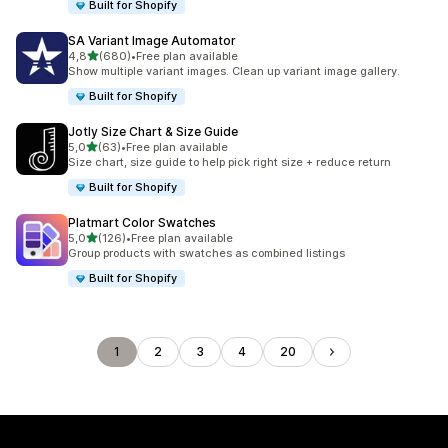
Built for Shopify
SA Variant Image Automator
z 5 hvězd
4,8
(680)
•
Free plan available
Celkový počet recenzí: 680
Show multiple variant images. Clean up variant image gallery.
Built for Shopify
Jotly Size Chart & Size Guide
z 5 hvězd
5,0
(63)
•
Free plan available
Celkový počet recenzí: 63
Size chart, size guide to help pick right size + reduce return
Built for Shopify
Platmart Color Swatches
z 5 hvězd
5,0
(126)
•
Free plan available
Celkový počet recenzí: 126
Group products with swatches as combined listings
Built for Shopify
1
2
3
4
20