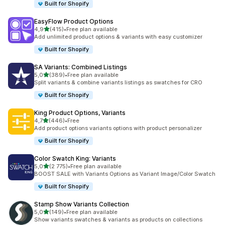
Built for Shopify
EasyFlow Product Options
z 5 hvězd
4,9
(415)
•
Free plan available
Celkový počet recenzí: 415
Add unlimited product options & variants with easy customizer
Built for Shopify
SA Variants: Combined Listings
z 5 hvězd
5,0
(389)
•
Free plan available
Celkový počet recenzí: 389
Split variants & combine variants listings as swatches for CRO
Built for Shopify
King Product Options, Variants
z 5 hvězd
4,7
(446)
•
Free
Celkový počet recenzí: 446
Add product options variants options with product personalizer
Built for Shopify
Color Swatch King: Variants
z 5 hvězd
5,0
(2 775)
•
Free plan available
Celkový počet recenzí: 2775
BOOST SALE with Variants Options as Variant Image/Color Swatch
Built for Shopify
Stamp Show Variants Collection
z 5 hvězd
5,0
(149)
•
Free plan available
Celkový počet recenzí: 149
Show variants swatches & variants as products on collections