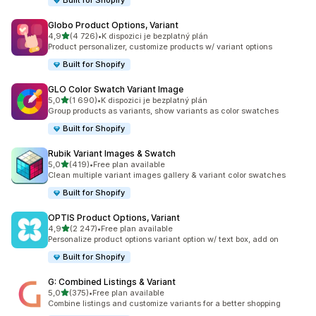
Built for Shopify
Globo Product Options, Variant
z 5 hvězd
4,9
(4 726)
•
K dispozici je bezplatný plán
Celkový počet recenzí: 4726
Product personalizer, customize products w/ variant options
Built for Shopify
GLO Color Swatch Variant Image
z 5 hvězd
5,0
(1 690)
•
K dispozici je bezplatný plán
Celkový počet recenzí: 1690
Group products as variants, show variants as color swatches
Built for Shopify
Rubik Variant Images & Swatch
z 5 hvězd
5,0
(419)
•
Free plan available
Celkový počet recenzí: 419
Clean multiple variant images gallery & variant color swatches
Built for Shopify
OPTIS Product Options, Variant
z 5 hvězd
4,9
(2 247)
•
Free plan available
Celkový počet recenzí: 2247
Personalize product options variant option w/ text box, add on
Built for Shopify
G: Combined Listings & Variant
z 5 hvězd
5,0
(375)
•
Free plan available
Celkový počet recenzí: 375
Combine listings and customize variants for a better shopping