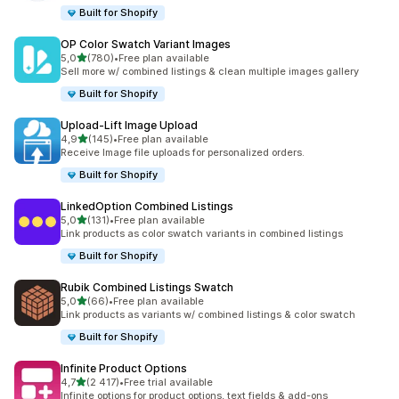
Built for Shopify
OP Color Swatch Variant Images
z 5 hvězd
5,0
(780)
•
Free plan available
Celkový počet recenzí: 780
Sell more w/ combined listings & clean multiple images gallery
Built for Shopify
Upload‑Lift Image Upload
z 5 hvězd
4,9
(145)
•
Free plan available
Celkový počet recenzí: 145
Receive Image file uploads for personalized orders.
Built for Shopify
LinkedOption Combined Listings
z 5 hvězd
5,0
(131)
•
Free plan available
Celkový počet recenzí: 131
Link products as color swatch variants in combined listings
Built for Shopify
Rubik Combined Listings Swatch
z 5 hvězd
5,0
(66)
•
Free plan available
Celkový počet recenzí: 66
Link products as variants w/ combined listings & color swatch
Built for Shopify
Infinite Product Options
z 5 hvězd
4,7
(2 417)
•
Free trial available
Celkový počet recenzí: 2417
Infinite options for product options, text fields & add-ons