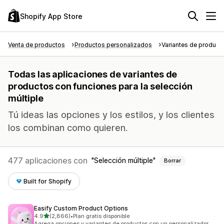
Shopify App Store
Venta de productos
Productos personalizados
Variantes de product
Todas las aplicaciones de variantes de
productos con funciones para la selección
múltiple
Tú ideas las opciones y los estilos, y los clientes
los combinan como quieren.
477 aplicaciones con
Selección múltiple
Borrar
Built for Shopify
Easify Custom Product Options
de 5 estrellas
4.9
(2,866)
•
Plan gratis disponible
2866 reseñas en total
Agrega opciones y variantes de productos con un personalizador