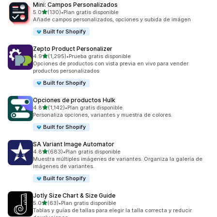
Mini: Campos Personalizados
de 5 estrellas
5.0
(130)
•
Plan gratis disponible
130 reseñas en total
Añade campos personalizados, opciones y subida de imágen
Built for Shopify
Zepto Product Personalizer
de 5 estrellas
4.9
(1,295)
•
Prueba gratis disponible
1295 reseñas en total
Opciones de productos con vista previa en vivo para vender
productos personalizados
Built for Shopify
Opciones de productos Hulk
de 5 estrellas
4.8
(1,142)
•
Plan gratis disponible
1142 reseñas en total
Personaliza opciones, variantes y muestra de colores.
Built for Shopify
SA Variant Image Automator
de 5 estrellas
4.8
(683)
•
Plan gratis disponible
683 reseñas en total
Muestra múltiples imágenes de variantes. Organiza la galería de
imágenes de variantes.
Built for Shopify
Jotly Size Chart & Size Guide
de 5 estrellas
5.0
(63)
•
Plan gratis disponible
63 reseñas en total
Tablas y guías de tallas para elegir la talla correcta y reducir