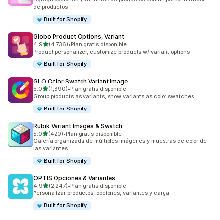
de productos
Built for Shopify
Globo Product Options, Variant
de 5 estrellas
4.9
(4,736)
•
Plan gratis disponible
4736 reseñas en total
Product personalizer, customize products w/ variant options
Built for Shopify
GLO Color Swatch Variant Image
de 5 estrellas
5.0
(1,690)
•
Plan gratis disponible
1690 reseñas en total
Group products as variants, show variants as color swatches
Built for Shopify
Rubik Variant Images & Swatch
de 5 estrellas
5.0
(420)
•
Plan gratis disponible
420 reseñas en total
Galería organizada de múltiples imágenes y muestras de color de
las variantes
Built for Shopify
OPTIS Opciones & Variantes
de 5 estrellas
4.9
(2,247)
•
Plan gratis disponible
2247 reseñas en total
Personalizar productos, opciones, variantes y carga
Built for Shopify