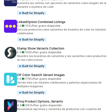
2781 reseñas en total
Aumenta las ventas con opciones de variantes como imagen de la
variante o muestra de color
Built for Shopify
LinkedOption Combined Listings
de 5 estrellas
5.0
(131)
•
Plan gratis disponible
131 reseñas en total
Vincula productos como variantes de muestra de color en listados
combinados
Built for Shopify
Stamp Show Variants Collection
de 5 estrellas
5.0
(149)
•
Plan gratis disponible
149 reseñas en total
Muestra las muestras de variantes y las variantes como productos
en las colecciones
Built for Shopify
OP Color Swatch Variant Images
de 5 estrellas
5.0
(779)
•
Plan gratis disponible
779 reseñas en total
Vende más con listados combinados y galerías organizadas de
múltiples imágenes
Built for Shopify
Ymq Product Options, Variants
de 5 estrellas
4.9
(367)
•
Plan gratis disponible
367 reseñas en total
Personaliza opciones y variantes de productos con cuadros de