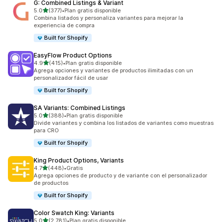
G: Combined Listings & Variant
de 5 estrellas
5.0
(377)
•
Plan gratis disponible
377 reseñas en total
Combina listados y personaliza variantes para mejorar la
experiencia de compra
Built for Shopify
EasyFlow Product Options
de 5 estrellas
4.9
(415)
•
Plan gratis disponible
415 reseñas en total
Agrega opciones y variantes de productos ilimitadas con un
personalizador fácil de usar
Built for Shopify
SA Variants: Combined Listings
de 5 estrellas
5.0
(388)
•
Plan gratis disponible
388 reseñas en total
Divide variantes y combina los listados de variantes como muestras
para CRO
Built for Shopify
King Product Options, Variants
de 5 estrellas
4.7
(448)
•
Gratis
448 reseñas en total
Agrega opciones de producto y de variante con el personalizador
de productos
Built for Shopify
Color Swatch King: Variants
de 5 estrellas
5.0
(2,781)
•
Plan gratis disponible