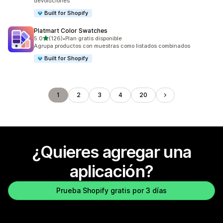
devoluciones
Built for Shopify
Platmart Color Swatches
de 5 estrellas
5.0
(126)
•
Plan gratis disponible
126 reseñas en total
Agrupa productos con muestras como listados combinados
Built for Shopify
1
2
3
4
20
¿Quieres agregar una
aplicación?
Prueba Shopify gratis por 3 días