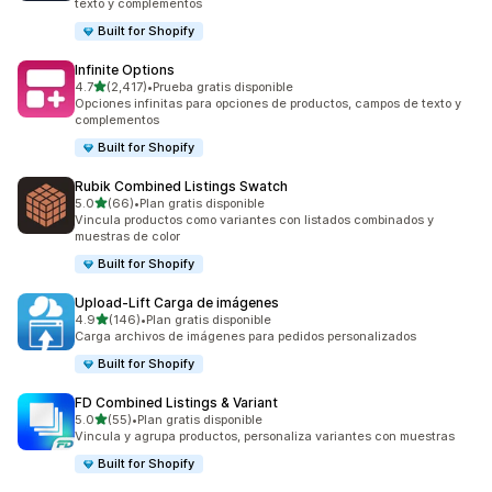
texto y complementos
Built for Shopify
Infinite Options
de 5 estrellas
4.7
(2,417)
•
Prueba gratis disponible
2417 reseñas en total
Opciones infinitas para opciones de productos, campos de texto y
complementos
Built for Shopify
Rubik Combined Listings Swatch
de 5 estrellas
5.0
(66)
•
Plan gratis disponible
66 reseñas en total
Vincula productos como variantes con listados combinados y
muestras de color
Built for Shopify
Upload‑Lift Carga de imágenes
de 5 estrellas
4.9
(146)
•
Plan gratis disponible
146 reseñas en total
Carga archivos de imágenes para pedidos personalizados
Built for Shopify
FD Combined Listings & Variant
de 5 estrellas
5.0
(55)
•
Plan gratis disponible
55 reseñas en total
Vincula y agrupa productos, personaliza variantes con muestras
Built for Shopify