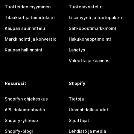
Tuotteiden myyminen
Tuotearvostelut
Tilaukset ja toimitukset
Lisämyynti ja tuotepaketit
Kaupan suunnittelu
Sähköpostimarkkinointi
Markkinointi ja konversio
Hakukoneoptimointi
Kaupan hallinnointi
Lähetys
Valuutta ja käännös
Resurssit
Shopify
Shopifyn ohjekeskus
Tietoja
API-dokumentaatio
Uramahdollisuudet
Shopify-yhteisö
Sijoittajat
Shopify-blogi
Lehdistö ja media