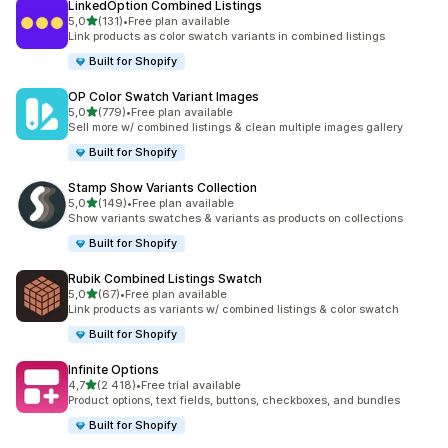
LinkedOption Combined Listings
/ 5 tähteä
5,0
(131)
•
Free plan available
131 arvostelua yhteensä
Link products as color swatch variants in combined listings
Built for Shopify
OP Color Swatch Variant Images
/ 5 tähteä
5,0
(779)
•
Free plan available
779 arvostelua yhteensä
Sell more w/ combined listings & clean multiple images gallery
Built for Shopify
Stamp Show Variants Collection
/ 5 tähteä
5,0
(149)
•
Free plan available
149 arvostelua yhteensä
Show variants swatches & variants as products on collections
Built for Shopify
Rubik Combined Listings Swatch
/ 5 tähteä
5,0
(67)
•
Free plan available
67 arvostelua yhteensä
Link products as variants w/ combined listings & color swatch
Built for Shopify
Infinite Options
/ 5 tähteä
4,7
(2 418)
•
Free trial available
2418 arvostelua yhteensä
Product options, text fields, buttons, checkboxes, and bundles
Built for Shopify