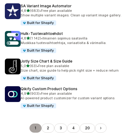
SA Variant Image Automator
/ 5 tähteä
4,8
(683)
•
Free plan available
683 arvostelua yhteensä
Show multiple variant images. Clean up variant image gallery.
Built for Shopify
Hulk‑Tuotevaihtoehdot
/ 5 tähteä
4,8
(1 142)
•
Ilmainen sopimus saatavilla
1142 arvostelua yhteensä
Muokkaa tuote­vaihtoehtoja, variaatioita & värimallia.
Built for Shopify
Jotly Size Chart & Size Guide
/ 5 tähteä
5,0
(63)
•
Free plan available
63 arvostelua yhteensä
Size chart, size guide to help pick right size + reduce return
Built for Shopify
Qikify Custom Product Options
/ 5 tähteä
4,9
(903)
•
Free plan available
903 arvostelua yhteensä
AI-powered product customizer for custom variant options
Built for Shopify
1
2
3
4
20