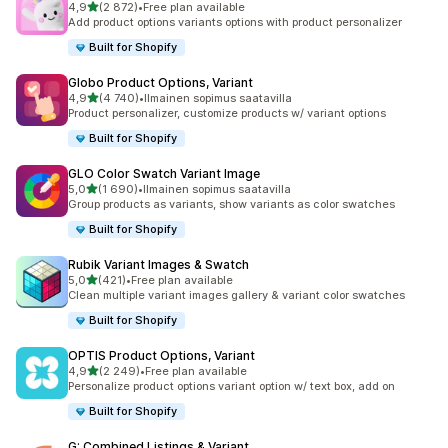
/ 5 tähteä
4,9
(2 872)
•
Free plan available
2872 arvostelua yhteensä
Add product options variants options with product personalizer
Built for Shopify
Globo Product Options, Variant
/ 5 tähteä
4,9
(4 740)
•
Ilmainen sopimus saatavilla
4740 arvostelua yhteensä
Product personalizer, customize products w/ variant options
Built for Shopify
GLO Color Swatch Variant Image
/ 5 tähteä
5,0
(1 690)
•
Ilmainen sopimus saatavilla
1690 arvostelua yhteensä
Group products as variants, show variants as color swatches
Built for Shopify
Rubik Variant Images & Swatch
/ 5 tähteä
5,0
(421)
•
Free plan available
421 arvostelua yhteensä
Clean multiple variant images gallery & variant color swatches
Built for Shopify
OPTIS Product Options, Variant
/ 5 tähteä
4,9
(2 249)
•
Free plan available
2249 arvostelua yhteensä
Personalize product options variant option w/ text box, add on
Built for Shopify
G: Combined Listings & Variant