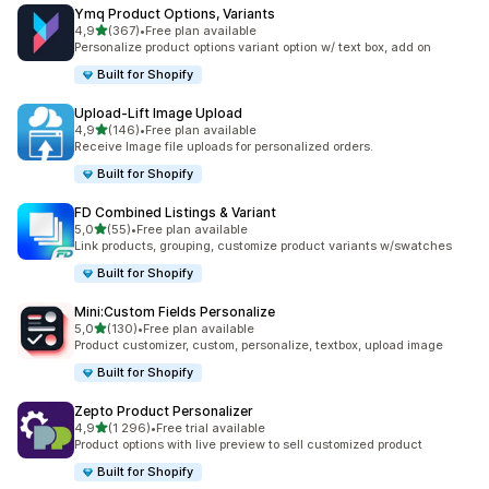
Ymq Product Options, Variants
/ 5 tähteä
4,9
(367)
•
Free plan available
367 arvostelua yhteensä
Personalize product options variant option w/ text box, add on
Built for Shopify
Upload‑Lift Image Upload
/ 5 tähteä
4,9
(146)
•
Free plan available
146 arvostelua yhteensä
Receive Image file uploads for personalized orders.
Built for Shopify
FD Combined Listings & Variant
/ 5 tähteä
5,0
(55)
•
Free plan available
55 arvostelua yhteensä
Link products, grouping, customize product variants w/swatches
Built for Shopify
Mini:Custom Fields Personalize
/ 5 tähteä
5,0
(130)
•
Free plan available
130 arvostelua yhteensä
Product customizer, custom, personalize, textbox, upload image
Built for Shopify
Zepto Product Personalizer
/ 5 tähteä
4,9
(1 296)
•
Free trial available
1296 arvostelua yhteensä
Product options with live preview to sell customized product
Built for Shopify