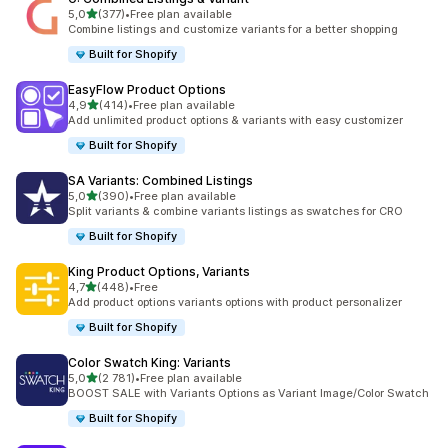
/ 5 tähteä
5,0
(377)
•
Free plan available
377 arvostelua yhteensä
Combine listings and customize variants for a better shopping
Built for Shopify
EasyFlow Product Options
/ 5 tähteä
4,9
(414)
•
Free plan available
414 arvostelua yhteensä
Add unlimited product options & variants with easy customizer
Built for Shopify
SA Variants: Combined Listings
/ 5 tähteä
5,0
(390)
•
Free plan available
390 arvostelua yhteensä
Split variants & combine variants listings as swatches for CRO
Built for Shopify
King Product Options, Variants
/ 5 tähteä
4,7
(448)
•
Free
448 arvostelua yhteensä
Add product options variants options with product personalizer
Built for Shopify
Color Swatch King: Variants
/ 5 tähteä
5,0
(2 781)
•
Free plan available
2781 arvostelua yhteensä
BOOST SALE with Variants Options as Variant Image/Color Swatch
Built for Shopify