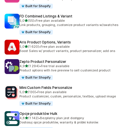
Built for Shopify
FD Combined Listings & Variant
na 5 gwiazdek
5,0
(55)
•
Free plan available
Łączna liczba recenzji: 55
Link products, grouping, customize product variants w/swatches
Built for Shopify
Aris Product Options, Variants
na 5 gwiazdek
5,0
(1 620)
•
Free plan available
Łączna liczba recenzji: 1620
Boost Sales w/ product variants, product personalizer, add ons
Zepto Product Personalizer
na 5 gwiazdek
4,9
(1 294)
•
Free trial available
Łączna liczba recenzji: 1294
Product options with live preview to sell customized product
Built for Shopify
Mini:Custom Fields Personalize
na 5 gwiazdek
5,0
(130)
•
Free plan available
Łączna liczba recenzji: 130
Product customizer, custom, personalize, textbox, upload image
Built for Shopify
Opcje produktów Hulk
na 5 gwiazdek
4,8
(1 142)
•
Bezpłatny plan jest dostępny
Łączna liczba recenzji: 1142
Dostosuj opcje produktów, warianty & próbki kolorów.