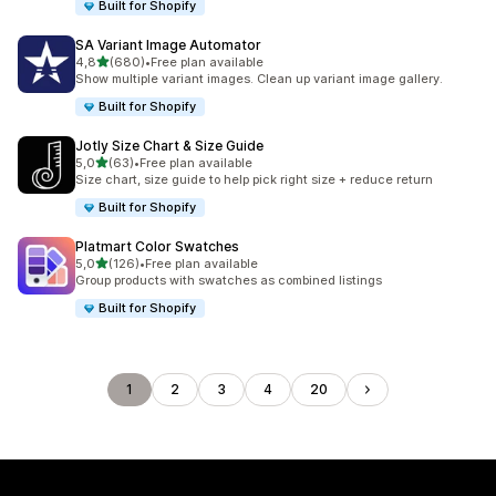
Built for Shopify
SA Variant Image Automator
na 5 gwiazdek
4,8
(680)
•
Free plan available
Łączna liczba recenzji: 680
Show multiple variant images. Clean up variant image gallery.
Built for Shopify
Jotly Size Chart & Size Guide
na 5 gwiazdek
5,0
(63)
•
Free plan available
Łączna liczba recenzji: 63
Size chart, size guide to help pick right size + reduce return
Built for Shopify
Platmart Color Swatches
na 5 gwiazdek
5,0
(126)
•
Free plan available
Łączna liczba recenzji: 126
Group products with swatches as combined listings
Built for Shopify
1
2
3
4
20