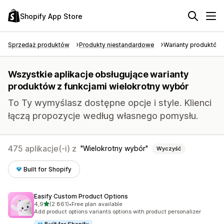
Shopify App Store
Sprzedaż produktów
Produkty niestandardowe
Warianty produktów
Wszystkie aplikacje obsługujące warianty
produktów z funkcjami wielokrotny wybór
To Ty wymyślasz dostępne opcje i style. Klienci
łączą propozycje według własnego pomysłu.
475 aplikacje(-i) z
Wielokrotny wybór
Wyczyść
Built for Shopify
Easify Custom Product Options
na 5 gwiazdek
4,9
(2 861)
•
Free plan available
Łączna liczba recenzji: 2861
Add product options variants options with product personalizer