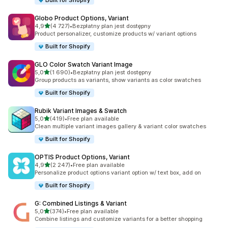
Built for Shopify
Globo Product Options, Variant
na 5 gwiazdek
4,9
(4 727)
•
Bezpłatny plan jest dostępny
Łączna liczba recenzji: 4727
Product personalizer, customize products w/ variant options
Built for Shopify
GLO Color Swatch Variant Image
na 5 gwiazdek
5,0
(1 690)
•
Bezpłatny plan jest dostępny
Łączna liczba recenzji: 1690
Group products as variants, show variants as color swatches
Built for Shopify
Rubik Variant Images & Swatch
na 5 gwiazdek
5,0
(419)
•
Free plan available
Łączna liczba recenzji: 419
Clean multiple variant images gallery & variant color swatches
Built for Shopify
OPTIS Product Options, Variant
na 5 gwiazdek
4,9
(2 247)
•
Free plan available
Łączna liczba recenzji: 2247
Personalize product options variant option w/ text box, add on
Built for Shopify
G: Combined Listings & Variant
na 5 gwiazdek
5,0
(374)
•
Free plan available
Łączna liczba recenzji: 374
Combine listings and customize variants for a better shopping