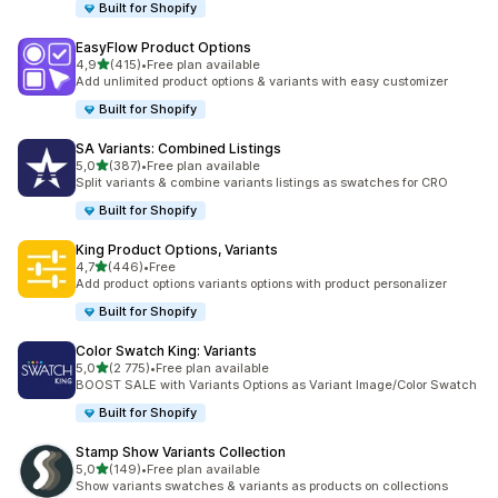
Built for Shopify
EasyFlow Product Options
na 5 gwiazdek
4,9
(415)
•
Free plan available
Łączna liczba recenzji: 415
Add unlimited product options & variants with easy customizer
Built for Shopify
SA Variants: Combined Listings
na 5 gwiazdek
5,0
(387)
•
Free plan available
Łączna liczba recenzji: 387
Split variants & combine variants listings as swatches for CRO
Built for Shopify
King Product Options, Variants
na 5 gwiazdek
4,7
(446)
•
Free
Łączna liczba recenzji: 446
Add product options variants options with product personalizer
Built for Shopify
Color Swatch King: Variants
na 5 gwiazdek
5,0
(2 775)
•
Free plan available
Łączna liczba recenzji: 2775
BOOST SALE with Variants Options as Variant Image/Color Swatch
Built for Shopify
Stamp Show Variants Collection
na 5 gwiazdek
5,0
(149)
•
Free plan available
Łączna liczba recenzji: 149
Show variants swatches & variants as products on collections