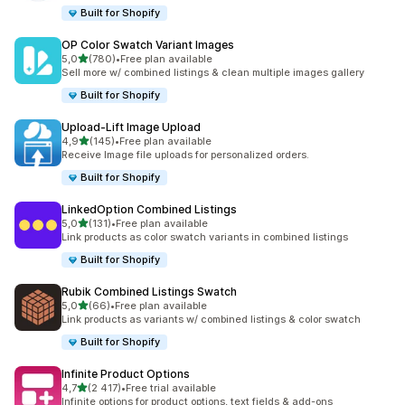
Built for Shopify
OP Color Swatch Variant Images
na 5 gwiazdek
5,0
(780)
•
Free plan available
Łączna liczba recenzji: 780
Sell more w/ combined listings & clean multiple images gallery
Built for Shopify
Upload‑Lift Image Upload
na 5 gwiazdek
4,9
(145)
•
Free plan available
Łączna liczba recenzji: 145
Receive Image file uploads for personalized orders.
Built for Shopify
LinkedOption Combined Listings
na 5 gwiazdek
5,0
(131)
•
Free plan available
Łączna liczba recenzji: 131
Link products as color swatch variants in combined listings
Built for Shopify
Rubik Combined Listings Swatch
na 5 gwiazdek
5,0
(66)
•
Free plan available
Łączna liczba recenzji: 66
Link products as variants w/ combined listings & color swatch
Built for Shopify
Infinite Product Options
na 5 gwiazdek
4,7
(2 417)
•
Free trial available
Łączna liczba recenzji: 2417
Infinite options for product options, text fields & add-ons