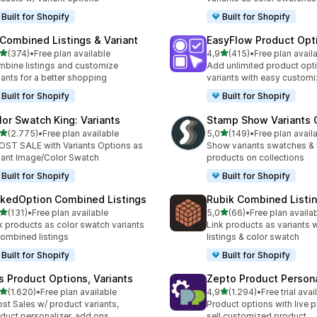
Built for Shopify
Built for Shopify
 Combined Listings & Variant
EasyFlow Product Opt
de 5 estrelas
de 5 estrelas
(374)
•
Free plan available
4,9
(415)
•
Free plan avail
 total de avaliações
415 total de avaliações
bine listings and customize
Add unlimited product opt
iants for a better shopping
variants with easy customi
Built for Shopify
Built for Shopify
lor Swatch King: Variants
Stamp Show Variants C
de 5 estrelas
de 5 estrelas
(2.775)
•
Free plan available
5,0
(149)
•
Free plan avail
5 total de avaliações
149 total de avaliações
ST SALE with Variants Options as
Show variants swatches & 
iant Image/Color Swatch
products on collections
Built for Shopify
Built for Shopify
nkedOption Combined Listings
Rubik Combined Listi
de 5 estrelas
de 5 estrelas
(131)
•
Free plan available
5,0
(66)
•
Free plan availa
 total de avaliações
66 total de avaliações
k products as color swatch variants
Link products as variants
combined listings
listings & color swatch
Built for Shopify
Built for Shopify
is Product Options, Variants
Zepto Product Persona
de 5 estrelas
de 5 estrelas
(1.620)
•
Free plan available
4,9
(1.294)
•
Free trial avai
0 total de avaliações
1294 total de avaliações
st Sales w/ product variants,
Product options with live p
duct personalizer, add ons
sell customized product