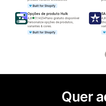
Built for Shopify
Opções de produto Hulk
SA
de 5 estrelas
4,8
(1.142)
•
Plano gratuito disponível
4,8
1142 total de avaliações
680
Personalize opções de produtos,
Sho
variantes & cores.
var
Built for Shopify
Quer a