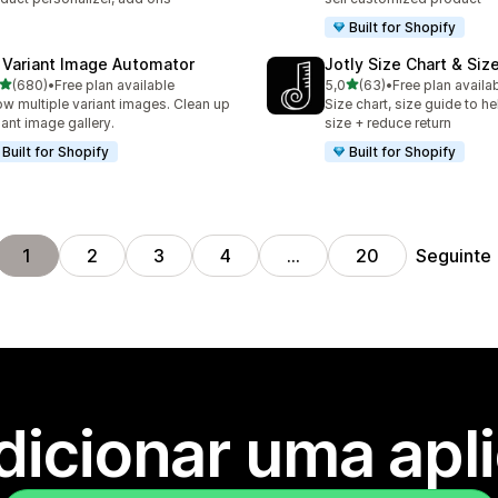
Built for Shopify
 Variant Image Automator
Jotly Size Chart & Siz
de 5 estrelas
de 5 estrelas
(680)
•
Free plan available
5,0
(63)
•
Free plan availa
 total de avaliações
63 total de avaliações
w multiple variant images. Clean up
Size chart, size guide to he
iant image gallery.
size + reduce return
Built for Shopify
Built for Shopify
Seguinte
1
2
3
4
…
20
dicionar uma apl