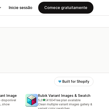
Inicie sessão
Comece gratuitamente
Built for Shopify
iant Image
Rubik Variant Images & Swatch
de 5 estrelas
o disponível
5,0
(419)
•
Free plan available
419 total de avaliações
s, show
Clean multiple variant images gallery &
variant color swatches