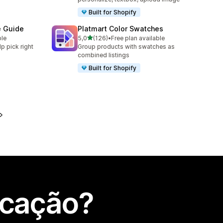
Built for Shopify
e Guide
Platmart Color Swatches
de 5 estrelas
ble
5,0
(126)
•
Free plan available
126 total de avaliações
lp pick right
Group products with swatches as
combined listings
Built for Shopify
icação?