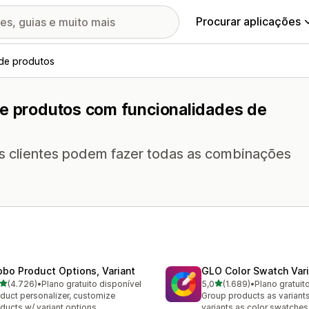
Procurar aplicações
 de produtos
de produtos com funcionalidades de
os clientes podem fazer todas as combinações
obo Product Options, Variant
GLO Color Swatch Var
de 5 estrelas
de 5 estrelas
(4.726)
•
Plano gratuito disponível
5,0
(1.689)
•
Plano gratuit
6 total de avaliações
1689 total de avaliações
duct personalizer, customize
Group products as variant
ducts w/ variant options
variants as color swatches