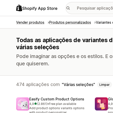
Shopify App Store
Vender produtos
Produtos personalizados
Variantes
Todas as aplicações de variantes 
várias seleções
Pode imaginar as opções e os estilos. E 
que quiserem.
474 aplicações com
Várias seleções
Limpar
Easify Custom Product Options
Gl
de 5 estrelas
4,9
(2.861)
•
Free plan available
4,9
2861 total de avaliações
472
Add product options variants options
Pro
with product personalizer
pro