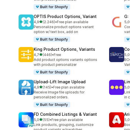
Built for Shopify
OPTIS Product Options, Variant
G:
de 5 estrelas
4,9
(2.246)
•
Free plan available
5,0
2246 total de avaliações
374
Personalize product options variant
Com
option w/ text box, add on
var
Built for Shopify
King Product Options, Variants
Co
de 5 estrelas
4,7
(446)
•
Free
5,0
446 total de avaliações
277
Add product options variants options
BOO
with product personalizer
Var
Built for Shopify
Upload‑Lift Image Upload
Li
de 5 estrelas
4,9
(145)
•
Free plan available
5,0
145 total de avaliações
131
Receive Image file uploads for
Lin
personalized orders.
in 
Built for Shopify
FD Combined Listings & Variant
Ar
de 5 estrelas
5,0
(55)
•
Free plan available
5,0
55 total de avaliações
162
Link products, grouping, customize
Boo
product variants w/swatches
pro