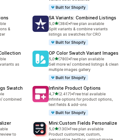
Built for Shopify
ions
SA Variants: Combined Listings
de 5 estrelas
able
5,0
(384)
•
Free plan available
384 total de avaliações
ions &
Split variants & combine variants
zer
listings as swatches for CRO
Built for Shopify
ollection
OP Color Swatch Variant Images
de 5 estrelas
able
5,0
(780)
•
Free plan available
780 total de avaliações
variants as
Sell more w/ combined listings & clean
multiple images gallery
Built for Shopify
ngs Swatch
Infinite Product Options
de 5 estrelas
ble
4,7
(2.417)
•
Free trial available
2417 total de avaliações
 w/ combined
Infinite options for product options,
text fields & add-ons
Built for Shopify
lizer
Mini:Custom Fields Personalize
de 5 estrelas
lable
5,0
(130)
•
Free plan available
130 total de avaliações
review to
Product customizer, custom,
personalize, textbox, upload image