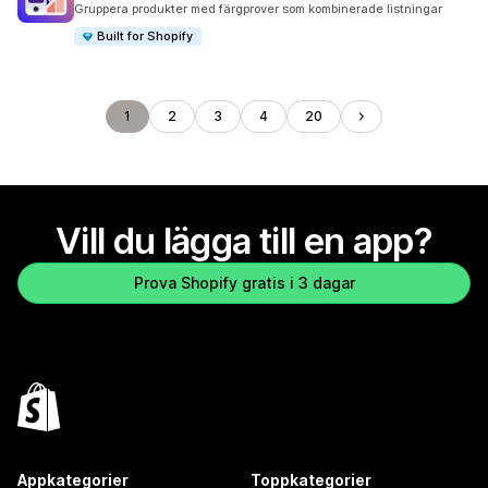
Gruppera produkter med färgprover som kombinerade listningar
Built for Shopify
1
2
3
4
20
Vill du lägga till en app?
Prova Shopify gratis i 3 dagar
Appkategorier
Toppkategorier