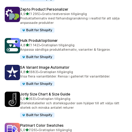
Zepto Product Personalizer
av 5 stjärnor
4,9
(1 295)
•
Gratis testversion tillgänglig
1295 recensioner totalt
Produktalternativ med förhandsgranskning i realtid för att sälja
anpassade produkter
Built for Shopify
Hulk Produktoptioner
av 5 stjärnor
4,8
(1 142)
•
Gratisplan tillgänglig
1142 recensioner totalt
Anpassa oändliga produktalternativ, varianter & färgprov.
Built for Shopify
SA Variant Image Automator
av 5 stjärnor
4,8
(683)
•
Gratisplan tillgänglig
683 recensioner totalt
Visa flera variantbilder. Rensa i galleriet för variantbilder.
Built for Shopify
Jotly Size Chart & Size Guide
av 5 stjärnor
5,0
(63)
•
Gratisplan tillgänglig
63 recensioner totalt
Storlekstabeller och storleksguider som hjälper till att välja rätt
storlek och minska antalet returer
Built for Shopify
Platmart Color Swatches
av 5 stjärnor
5,0
(126)
•
Gratisplan tillgänglig
126 recensioner totalt