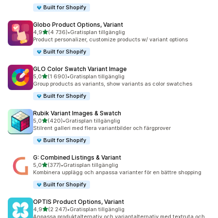
Built for Shopify
Globo Product Options, Variant
av 5 stjärnor
4,9
(4 736)
•
Gratisplan tillgänglig
4736 recensioner totalt
Product personalizer, customize products w/ variant options
Built for Shopify
GLO Color Swatch Variant Image
av 5 stjärnor
5,0
(1 690)
•
Gratisplan tillgänglig
1690 recensioner totalt
Group products as variants, show variants as color swatches
Built for Shopify
Rubik Variant Images & Swatch
av 5 stjärnor
5,0
(420)
•
Gratisplan tillgänglig
420 recensioner totalt
Stilrent galleri med flera variantbilder och färgprover
Built for Shopify
G: Combined Listings & Variant
av 5 stjärnor
5,0
(377)
•
Gratisplan tillgänglig
377 recensioner totalt
Kombinera upplägg och anpassa varianter för en bättre shopping
Built for Shopify
OPTIS Product Options, Variant
av 5 stjärnor
4,9
(2 247)
•
Gratisplan tillgänglig
2247 recensioner totalt
Anpassa produktalternativ och variantalternativ med textruta och