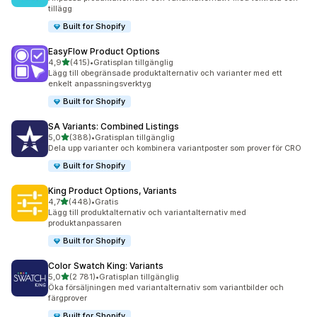
tillägg
Built for Shopify
EasyFlow Product Options
av 5 stjärnor
4,9
(415)
•
Gratisplan tillgänglig
415 recensioner totalt
Lägg till obegränsade produktalternativ och varianter med ett
enkelt anpassningsverktyg
Built for Shopify
SA Variants: Combined Listings
av 5 stjärnor
5,0
(388)
•
Gratisplan tillgänglig
388 recensioner totalt
Dela upp varianter och kombinera variantposter som prover för CRO
Built for Shopify
King Product Options, Variants
av 5 stjärnor
4,7
(448)
•
Gratis
448 recensioner totalt
Lägg till produktalternativ och variantalternativ med
produktanpassaren
Built for Shopify
Color Swatch King: Variants
av 5 stjärnor
5,0
(2 781)
•
Gratisplan tillgänglig
2781 recensioner totalt
Öka försäljningen med variantalternativ som variantbilder och
färgprover
Built for Shopify