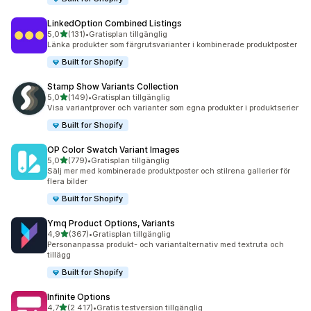
LinkedOption Combined Listings
av 5 stjärnor
5,0
(131)
•
Gratisplan tillgänglig
131 recensioner totalt
Länka produkter som färgrutsvarianter i kombinerade produktposter
Built for Shopify
Stamp Show Variants Collection
av 5 stjärnor
5,0
(149)
•
Gratisplan tillgänglig
149 recensioner totalt
Visa variantprover och varianter som egna produkter i produktserier
Built for Shopify
OP Color Swatch Variant Images
av 5 stjärnor
5,0
(779)
•
Gratisplan tillgänglig
779 recensioner totalt
Sälj mer med kombinerade produktposter och stilrena gallerier för
flera bilder
Built for Shopify
Ymq Product Options, Variants
av 5 stjärnor
4,9
(367)
•
Gratisplan tillgänglig
367 recensioner totalt
Personanpassa produkt- och variantalternativ med textruta och
tillägg
Built for Shopify
Infinite Options
av 5 stjärnor
4,7
(2 417)
•
Gratis testversion tillgänglig