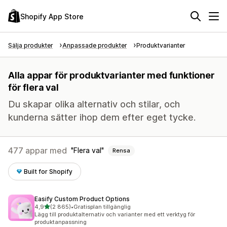
Shopify App Store
Sälja produkter
Anpassade produkter
Produktvarianter
Alla appar för produktvarianter med funktioner
för flera val
Du skapar olika alternativ och stilar, och
kunderna sätter ihop dem efter eget tycke.
477 appar med
Flera val
Rensa
Built for Shopify
Easify Custom Product Options
av 5 stjärnor
4,9
(2 865)
•
Gratisplan tillgänglig
2865 recensioner totalt
Lägg till produktalternativ och varianter med ett verktyg för
produktanpassning