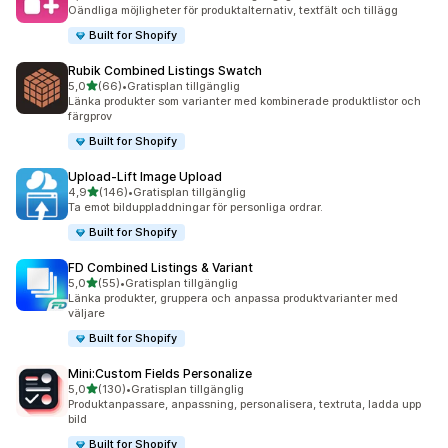
2417 recensioner totalt
Oändliga möjligheter för produktalternativ, textfält och tillägg
Built for Shopify
Rubik Combined Listings Swatch
av 5 stjärnor
5,0
(66)
•
Gratisplan tillgänglig
66 recensioner totalt
Länka produkter som varianter med kombinerade produktlistor och
färgprov
Built for Shopify
Upload‑Lift Image Upload
av 5 stjärnor
4,9
(146)
•
Gratisplan tillgänglig
146 recensioner totalt
Ta emot bilduppladdningar för personliga ordrar.
Built for Shopify
FD Combined Listings & Variant
av 5 stjärnor
5,0
(55)
•
Gratisplan tillgänglig
55 recensioner totalt
Länka produkter, gruppera och anpassa produktvarianter med
väljare
Built for Shopify
Mini:Custom Fields Personalize
av 5 stjärnor
5,0
(130)
•
Gratisplan tillgänglig
130 recensioner totalt
Produktanpassare, anpassning, personalisera, textruta, ladda upp
bild
Built for Shopify