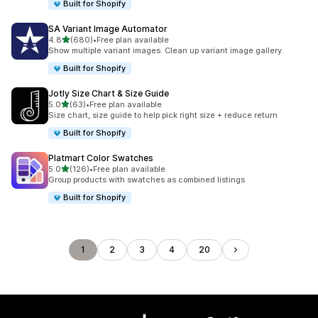
Built for Shopify
SA Variant Image Automator
เต็ม 5 ดาว
4.8
(680)
•
Free plan available
ทั้งหมด 680 รีวิว
Show multiple variant images. Clean up variant image gallery.
Built for Shopify
Jotly Size Chart & Size Guide
เต็ม 5 ดาว
5.0
(63)
•
Free plan available
ทั้งหมด 63 รีวิว
Size chart, size guide to help pick right size + reduce return
Built for Shopify
Platmart Color Swatches
เต็ม 5 ดาว
5.0
(126)
•
Free plan available
ทั้งหมด 126 รีวิว
Group products with swatches as combined listings
Built for Shopify
1
2
3
4
20