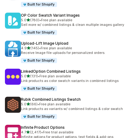
Built for Shopify
OP Color Swatch Variant Images
เต็ม 5 ดาว
5.0
(780)
•
Free plan available
ทั้งหมด 780 รีวิว
Sell more w/ combined listings & clean multiple images gallery
Built for Shopify
Upload‑Lift Image Upload
เต็ม 5 ดาว
4.9
(145)
•
Free plan available
ทั้งหมด 145 รีวิว
Receive Image file uploads for personalized orders.
Built for Shopify
LinkedOption Combined Listings
เต็ม 5 ดาว
5.0
(131)
•
Free plan available
ทั้งหมด 131 รีวิว
Link products as color swatch variants in combined listings
Built for Shopify
Rubik Combined Listings Swatch
เต็ม 5 ดาว
5.0
(66)
•
Free plan available
ทั้งหมด 66 รีวิว
Link products as variants w/ combined listings & color swatch
Built for Shopify
Infinite Product Options
เต็ม 5 ดาว
4.7
(2,417)
•
Free trial available
ทั้งหมด 2417 รีวิว
Infinite options for product options, text fields & add-ons