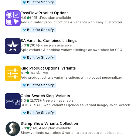
Built for Shopify
EasyFlow Product Options
เต็ม 5 ดาว
4.9
(415)
•
Free plan available
ทั้งหมด 415 รีวิว
Add unlimited product options & variants with easy customizer
Built for Shopify
SA Variants: Combined Listings
เต็ม 5 ดาว
5.0
(384)
•
Free plan available
ทั้งหมด 384 รีวิว
Split variants & combine variants listings as swatches for CRO
Built for Shopify
King Product Options, Variants
เต็ม 5 ดาว
4.7
(446)
•
Free
ทั้งหมด 446 รีวิว
Add product options variants options with product personalizer
Built for Shopify
Color Swatch King: Variants
เต็ม 5 ดาว
5.0
(2,775)
•
Free plan available
ทั้งหมด 2775 รีวิว
BOOST SALE with Variants Options as Variant Image/Color Swatch
Built for Shopify
Stamp Show Variants Collection
เต็ม 5 ดาว
5.0
(149)
•
Free plan available
ทั้งหมด 149 รีวิว
Show variants swatches & variants as products on collections