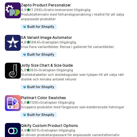
Zepto Product Personalizer
av 5 stjärnor
4,9
(1 296)
•
Gratis testversion tillgänglig
1296 recensioner totalt
Produktalternativ med förhandsgranskning i realtid för att sälja
anpassade produkter
Built for Shopify
SA Variant Image Automator
av 5 stjärnor
4,8
(684)
•
Gratisplan tillgänglig
684 recensioner totalt
Visa flera variantbilder. Rensa i galleriet för variantbilder.
Built for Shopify
Jotly Size Chart & Size Guide
av 5 stjärnor
5,0
(63)
•
Gratisplan tillgänglig
63 recensioner totalt
Storlekstabeller och storleksguider som hjälper till att välja rätt
storlek och minska antalet returer
Built for Shopify
Platmart Color Swatches
av 5 stjärnor
5,0
(126)
•
Gratisplan tillgänglig
126 recensioner totalt
Gruppera produkter med färgprover som kombinerade listningar
Built for Shopify
Qikify Custom Product Options
av 5 stjärnor
4,9
(901)
•
Gratisplan tillgänglig
901 recensioner totalt
AI-driven produktanpassare för anpassade variantalternativ