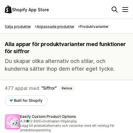
Shopify App Store
Sälja produkter
Anpassade produkter
Produktvarianter
Alla appar för produktvarianter med funktioner
för siffror
Du skapar olika alternativ och stilar, och
kunderna sätter ihop dem efter eget tycke.
477 appar med
Siffror
Rensa
Built for Shopify
Easify Custom Product Options
av 5 stjärnor
4,9
(2 865)
•
Gratisplan tillgänglig
2865 recensioner totalt
Lägg till produktalternativ och varianter med ett verktyg för
produktanpassning