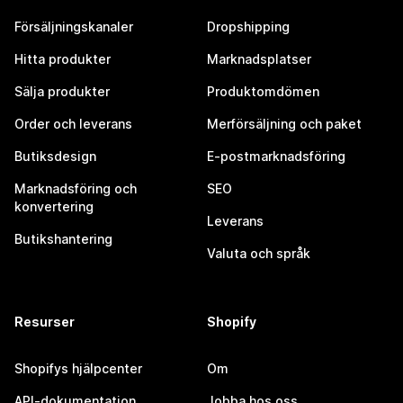
Försäljningskanaler
Dropshipping
Hitta produkter
Marknadsplatser
Sälja produkter
Produktomdömen
Order och leverans
Merförsäljning och paket
Butiksdesign
E-postmarknadsföring
Marknadsföring och
SEO
konvertering
Leverans
Butikshantering
Valuta och språk
Resurser
Shopify
Shopifys hjälpcenter
Om
API-dokumentation
Jobba hos oss