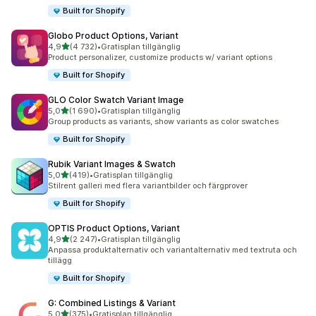
Built for Shopify
Globo Product Options, Variant
av 5 stjärnor
4,9
(4 732)
•
Gratisplan tillgänglig
4732 recensioner totalt
Product personalizer, customize products w/ variant options
Built for Shopify
GLO Color Swatch Variant Image
av 5 stjärnor
5,0
(1 690)
•
Gratisplan tillgänglig
1690 recensioner totalt
Group products as variants, show variants as color swatches
Built for Shopify
Rubik Variant Images & Swatch
av 5 stjärnor
5,0
(419)
•
Gratisplan tillgänglig
419 recensioner totalt
Stilrent galleri med flera variantbilder och färgprover
Built for Shopify
OPTIS Product Options, Variant
av 5 stjärnor
4,9
(2 247)
•
Gratisplan tillgänglig
2247 recensioner totalt
Anpassa produktalternativ och variantalternativ med textruta och
tillägg
Built for Shopify
G: Combined Listings & Variant
av 5 stjärnor
5,0
(375)
•
Gratisplan tillgänglig