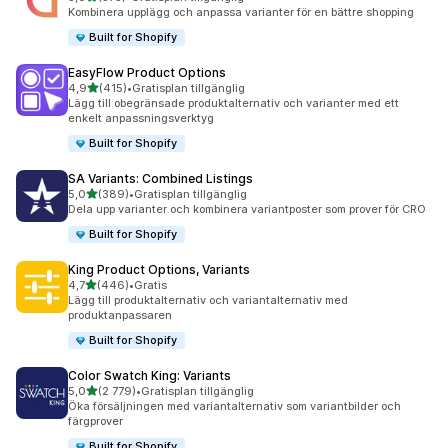
375 recensioner totalt
Kombinera upplägg och anpassa varianter för en bättre shopping
Built for Shopify
EasyFlow Product Options
av 5 stjärnor
4,9
(415)
•
Gratisplan tillgänglig
415 recensioner totalt
Lägg till obegränsade produktalternativ och varianter med ett
enkelt anpassningsverktyg
Built for Shopify
SA Variants: Combined Listings
av 5 stjärnor
5,0
(389)
•
Gratisplan tillgänglig
389 recensioner totalt
Dela upp varianter och kombinera variantposter som prover för CRO
Built for Shopify
King Product Options, Variants
av 5 stjärnor
4,7
(446)
•
Gratis
446 recensioner totalt
Lägg till produktalternativ och variantalternativ med
produktanpassaren
Built for Shopify
Color Swatch King: Variants
av 5 stjärnor
5,0
(2 779)
•
Gratisplan tillgänglig
2779 recensioner totalt
Öka försäljningen med variantalternativ som variantbilder och
färgprover
Built for Shopify