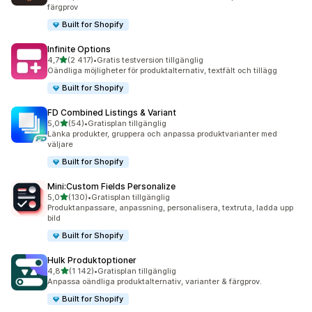
färgprov
Built for Shopify
Infinite Options
av 5 stjärnor
4,7
(2 417)
•
Gratis testversion tillgänglig
2417 recensioner totalt
Oändliga möjligheter för produktalternativ, textfält och tillägg
Built for Shopify
FD Combined Listings & Variant
av 5 stjärnor
5,0
(54)
•
Gratisplan tillgänglig
54 recensioner totalt
Länka produkter, gruppera och anpassa produktvarianter med
väljare
Built for Shopify
Mini:Custom Fields Personalize
av 5 stjärnor
5,0
(130)
•
Gratisplan tillgänglig
130 recensioner totalt
Produktanpassare, anpassning, personalisera, textruta, ladda upp
bild
Built for Shopify
Hulk Produktoptioner
av 5 stjärnor
4,8
(1 142)
•
Gratisplan tillgänglig
1142 recensioner totalt
Anpassa oändliga produktalternativ, varianter & färgprov.
Built for Shopify