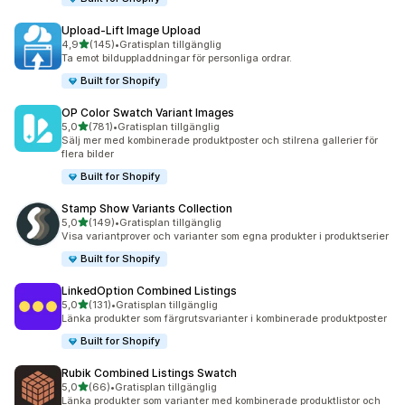
Upload‑Lift Image Upload
av 5 stjärnor
4,9
(145)
•
Gratisplan tillgänglig
145 recensioner totalt
Ta emot bilduppladdningar för personliga ordrar.
Built for Shopify
OP Color Swatch Variant Images
av 5 stjärnor
5,0
(781)
•
Gratisplan tillgänglig
781 recensioner totalt
Sälj mer med kombinerade produktposter och stilrena gallerier för
flera bilder
Built for Shopify
Stamp Show Variants Collection
av 5 stjärnor
5,0
(149)
•
Gratisplan tillgänglig
149 recensioner totalt
Visa variantprover och varianter som egna produkter i produktserier
Built for Shopify
LinkedOption Combined Listings
av 5 stjärnor
5,0
(131)
•
Gratisplan tillgänglig
131 recensioner totalt
Länka produkter som färgrutsvarianter i kombinerade produktposter
Built for Shopify
Rubik Combined Listings Swatch
av 5 stjärnor
5,0
(66)
•
Gratisplan tillgänglig
66 recensioner totalt
Länka produkter som varianter med kombinerade produktlistor och