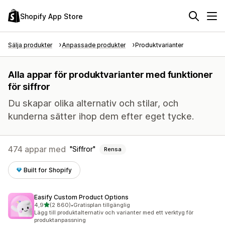
Shopify App Store
Sälja produkter
Anpassade produkter
Produktvarianter
Alla appar för produktvarianter med funktioner
för siffror
Du skapar olika alternativ och stilar, och
kunderna sätter ihop dem efter eget tycke.
474 appar med
Siffror
Rensa
Built for Shopify
Easify Custom Product Options
av 5 stjärnor
4,9
(2 860)
•
Gratisplan tillgänglig
2860 recensioner totalt
Lägg till produktalternativ och varianter med ett verktyg för
produktanpassning