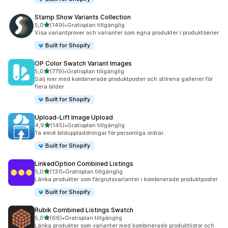
Stamp Show Variants Collection
av 5 stjärnor
5,0
(149)
•
Gratisplan tillgänglig
149 recensioner totalt
Visa variantprover och varianter som egna produkter i produktserier
Built for Shopify
OP Color Swatch Variant Images
av 5 stjärnor
5,0
(779)
•
Gratisplan tillgänglig
779 recensioner totalt
Sälj mer med kombinerade produktposter och stilrena gallerier för
flera bilder
Built for Shopify
Upload‑Lift Image Upload
av 5 stjärnor
4,9
(145)
•
Gratisplan tillgänglig
145 recensioner totalt
Ta emot bilduppladdningar för personliga ordrar.
Built for Shopify
LinkedOption Combined Listings
av 5 stjärnor
5,0
(131)
•
Gratisplan tillgänglig
131 recensioner totalt
Länka produkter som färgrutsvarianter i kombinerade produktposter
Built for Shopify
Rubik Combined Listings Swatch
av 5 stjärnor
5,0
(66)
•
Gratisplan tillgänglig
66 recensioner totalt
Länka produkter som varianter med kombinerade produktlistor och