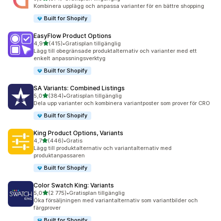
374 recensioner totalt
Kombinera upplägg och anpassa varianter för en bättre shopping
Built for Shopify
EasyFlow Product Options
av 5 stjärnor
4,9
(415)
•
Gratisplan tillgänglig
415 recensioner totalt
Lägg till obegränsade produktalternativ och varianter med ett
enkelt anpassningsverktyg
Built for Shopify
SA Variants: Combined Listings
av 5 stjärnor
5,0
(384)
•
Gratisplan tillgänglig
384 recensioner totalt
Dela upp varianter och kombinera variantposter som prover för CRO
Built for Shopify
King Product Options, Variants
av 5 stjärnor
4,7
(446)
•
Gratis
446 recensioner totalt
Lägg till produktalternativ och variantalternativ med
produktanpassaren
Built for Shopify
Color Swatch King: Variants
av 5 stjärnor
5,0
(2 775)
•
Gratisplan tillgänglig
2775 recensioner totalt
Öka försäljningen med variantalternativ som variantbilder och
färgprover
Built for Shopify