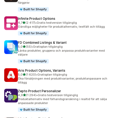
färgprov
Built for Shopify
Infinite Product Options
av 5 stjärnor
4,7
(2 417)
•
Gratis testversion tillgänglig
2417 recensioner totalt
Oändliga möjligheter för produktalternativ, textfält och tillägg
Built for Shopify
FD Combined Listings & Variant
av 5 stjärnor
5,0
(55)
•
Gratisplan tillgänglig
55 recensioner totalt
Länka produkter, gruppera och anpassa produktvarianter med
väljare
Built for Shopify
Aris Product Options, Variants
av 5 stjärnor
5,0
(1 620)
•
Gratisplan tillgänglig
1620 recensioner totalt
Öka försäljningen med produktvarianter, produktanpassare och
tillägg
Zepto Product Personalizer
av 5 stjärnor
4,9
(1 294)
•
Gratis testversion tillgänglig
1294 recensioner totalt
Produktalternativ med förhandsgranskning i realtid för att sälja
anpassade produkter
Built for Shopify