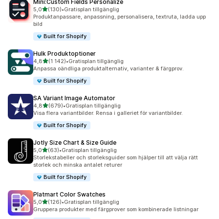
Mini:Custom Fields Personalize
av 5 stjärnor
5,0
(130)
•
Gratisplan tillgänglig
130 recensioner totalt
Produktanpassare, anpassning, personalisera, textruta, ladda upp
bild
Built for Shopify
Hulk Produktoptioner
av 5 stjärnor
4,8
(1 142)
•
Gratisplan tillgänglig
1142 recensioner totalt
Anpassa oändliga produktalternativ, varianter & färgprov.
Built for Shopify
SA Variant Image Automator
av 5 stjärnor
4,8
(679)
•
Gratisplan tillgänglig
679 recensioner totalt
Visa flera variantbilder. Rensa i galleriet för variantbilder.
Built for Shopify
Jotly Size Chart & Size Guide
av 5 stjärnor
5,0
(63)
•
Gratisplan tillgänglig
63 recensioner totalt
Storlekstabeller och storleksguider som hjälper till att välja rätt
storlek och minska antalet returer
Built for Shopify
Platmart Color Swatches
av 5 stjärnor
5,0
(126)
•
Gratisplan tillgänglig
126 recensioner totalt
Gruppera produkter med färgprover som kombinerade listningar