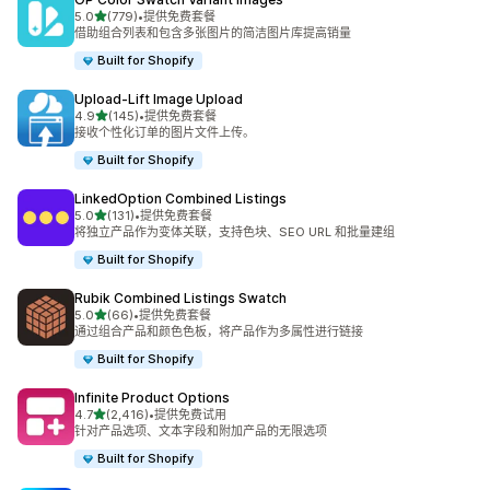
星（满分 5 星）
5.0
(779)
•
提供免费套餐
总共 779 条评论
借助组合列表和包含多张图片的简洁图片库提高销量
Built for Shopify
Upload‑Lift Image Upload
星（满分 5 星）
4.9
(145)
•
提供免费套餐
总共 145 条评论
接收个性化订单的图片文件上传。
Built for Shopify
LinkedOption Combined Listings
星（满分 5 星）
5.0
(131)
•
提供免费套餐
总共 131 条评论
将独立产品作为变体关联，支持色块、SEO URL 和批量建组
Built for Shopify
Rubik Combined Listings Swatch
星（满分 5 星）
5.0
(66)
•
提供免费套餐
总共 66 条评论
通过组合产品和颜色色板，将产品作为多属性进行链接
Built for Shopify
Infinite Product Options
星（满分 5 星）
4.7
(2,416)
•
提供免费试用
总共 2416 条评论
针对产品选项、文本字段和附加产品的无限选项
Built for Shopify