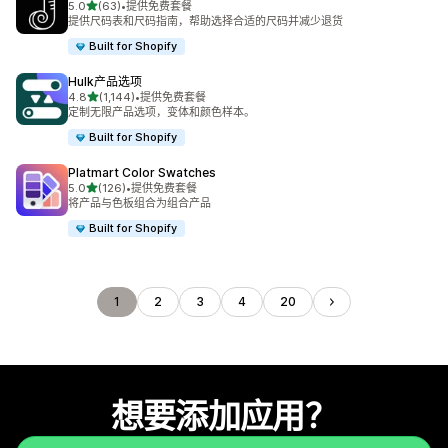
星（满分 5 星）
5.0
(63)
•
提供免费套餐
总共 63 条评论
提供尺码表和尺码指南，帮助选择合适的尺码并减少退货
Built for Shopify
Hulk产品选项
星（满分 5 星）
4.8
(1,144)
•
提供免费套餐
总共 1144 条评论
定制无限产品选项，变体和颜色样本。
Built for Shopify
Platmart Color Swatches
星（满分 5 星）
5.0
(126)
•
提供免费套餐
总共 126 条评论
将产品与色板组合为组合产品
Built for Shopify
1
2
3
4
20
想要添加应用？