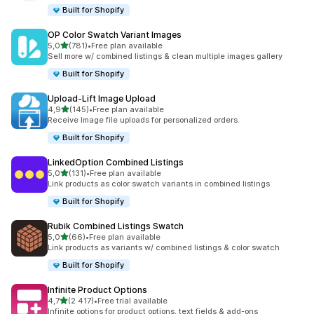
Built for Shopify
OP Color Swatch Variant Images
/ 5 tähteä
5,0
(781)
•
Free plan available
781 arvostelua yhteensä
Sell more w/ combined listings & clean multiple images gallery
Built for Shopify
Upload‑Lift Image Upload
/ 5 tähteä
4,9
(145)
•
Free plan available
145 arvostelua yhteensä
Receive Image file uploads for personalized orders.
Built for Shopify
LinkedOption Combined Listings
/ 5 tähteä
5,0
(131)
•
Free plan available
131 arvostelua yhteensä
Link products as color swatch variants in combined listings
Built for Shopify
Rubik Combined Listings Swatch
/ 5 tähteä
5,0
(66)
•
Free plan available
66 arvostelua yhteensä
Link products as variants w/ combined listings & color swatch
Built for Shopify
Infinite Product Options
/ 5 tähteä
4,7
(2 417)
•
Free trial available
2417 arvostelua yhteensä
Infinite options for product options, text fields & add-ons