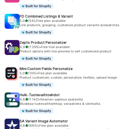
Built for Shopify
FD Combined Listings & Variant
/ 5 tähteä
5,0
(54)
•
Free plan available
54 arvostelua yhteensä
Link products, grouping, customize product variants w/swatches
Built for Shopify
Zepto Product Personalizer
/ 5 tähteä
4,9
(1 295)
•
Free trial available
1295 arvostelua yhteensä
Product options with live preview to sell customized product
Built for Shopify
Mini:Custom Fields Personalize
/ 5 tähteä
5,0
(130)
•
Free plan available
130 arvostelua yhteensä
Product customizer, custom, personalize, textbox, upload image
Built for Shopify
Hulk‑Tuotevaihtoehdot
/ 5 tähteä
4,8
(1 142)
•
Ilmainen sopimus saatavilla
1142 arvostelua yhteensä
Muokkaa tuote­vaihtoehtoja, variaatioita & värimallia.
Built for Shopify
SA Variant Image Automator
/ 5 tähteä
4,8
(680)
•
Free plan available
680 arvostelua yhteensä