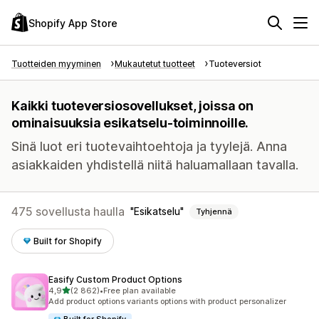
Shopify App Store
Tuotteiden myyminen
Mukautetut tuotteet
Tuoteversiot
Kaikki tuoteversiosovellukset, joissa on
ominaisuuksia esikatselu-toiminnoille.
Sinä luot eri tuotevaihtoehtoja ja tyylejä. Anna
asiakkaiden yhdistellä niitä haluamallaan tavalla.
475 sovellusta haulla
Esikatselu
Tyhjennä
Built for Shopify
Easify Custom Product Options
/ 5 tähteä
4,9
(2 862)
•
Free plan available
2862 arvostelua yhteensä
Add product options variants options with product personalizer