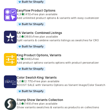
Built for Shopify
EasyFlow Product Options
/ 5 tähteä
4,9
(415)
•
Free plan available
415 arvostelua yhteensä
Add unlimited product options & variants with easy customizer
Built for Shopify
SA Variants: Combined Listings
/ 5 tähteä
5,0
(389)
•
Free plan available
389 arvostelua yhteensä
Split variants & combine variants listings as swatches for CRO
Built for Shopify
King Product Options, Variants
/ 5 tähteä
4,7
(446)
•
Free
446 arvostelua yhteensä
Add product options variants options with product personalizer
Built for Shopify
Color Swatch King: Variants
/ 5 tähteä
5,0
(2 775)
•
Free plan available
2775 arvostelua yhteensä
BOOST SALE with Variants Options as Variant Image/Color Swatch
Built for Shopify
Stamp Show Variants Collection
/ 5 tähteä
5,0
(149)
•
Free plan available
149 arvostelua yhteensä
Show variants swatches & variants as products on collections