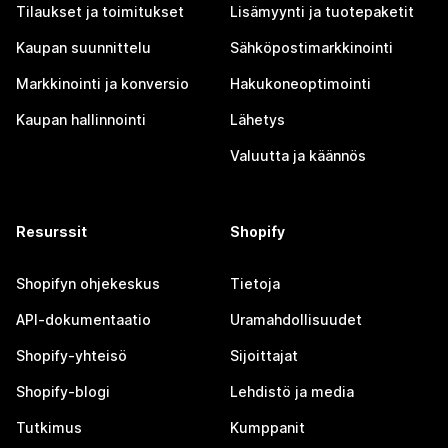
Tilaukset ja toimitukset
Lisämyynti ja tuotepaketit
Kaupan suunnittelu
Sähköpostimarkkinointi
Markkinointi ja konversio
Hakukoneoptimointi
Kaupan hallinnointi
Lähetys
Valuutta ja käännös
Resurssit
Shopify
Shopifyn ohjekeskus
Tietoja
API-dokumentaatio
Uramahdollisuudet
Shopify-yhteisö
Sijoittajat
Shopify-blogi
Lehdistö ja media
Tutkimus
Kumppanit