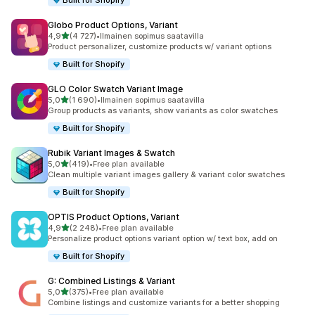
Built for Shopify
Globo Product Options, Variant
/ 5 tähteä
4,9
(4 727)
•
Ilmainen sopimus saatavilla
4727 arvostelua yhteensä
Product personalizer, customize products w/ variant options
Built for Shopify
GLO Color Swatch Variant Image
/ 5 tähteä
5,0
(1 690)
•
Ilmainen sopimus saatavilla
1690 arvostelua yhteensä
Group products as variants, show variants as color swatches
Built for Shopify
Rubik Variant Images & Swatch
/ 5 tähteä
5,0
(419)
•
Free plan available
419 arvostelua yhteensä
Clean multiple variant images gallery & variant color swatches
Built for Shopify
OPTIS Product Options, Variant
/ 5 tähteä
4,9
(2 248)
•
Free plan available
2248 arvostelua yhteensä
Personalize product options variant option w/ text box, add on
Built for Shopify
G: Combined Listings & Variant
/ 5 tähteä
5,0
(375)
•
Free plan available
375 arvostelua yhteensä
Combine listings and customize variants for a better shopping