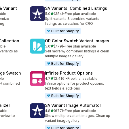
& Variant
SA Variants: Combined Listings
5つ星中
able
5.0
(384)
•
Free plan available
合計レビュー数：384件
omize
Split variants & combine variants
ing
listings as swatches for CRO
Built for Shopify
ollection
OP Color Swatch Variant Images
5つ星中
able
5.0
(779)
•
Free plan available
合計レビュー数：779件
variants as
Sell more w/ combined listings & clean
multiple images gallery
Built for Shopify
ngs Swatch
Infinite Product Options
5つ星中
ble
4.7
(2,416)
•
Free trial available
合計レビュー数：2416件
 w/ combined
Infinite options for product options,
text fields & add-ons
Built for Shopify
lizer
SA Variant Image Automator
5つ星中
lable
4.8
(677)
•
Free plan available
合計レビュー数：677件
review to
Show multiple variant images. Clean up
variant image gallery.
Built for Shopify