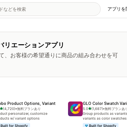
アプリを
バリエーションアプリ
て、お客様の希望通りに商品の組み合わせを可
obo Product Options, Variant
GLO Color Swatch Var
5つ星中
5つ星中
(4,720)
•
無料プランあり
5.0
(1,687)
•
無料プランあ
計レビュー数：4720件
合計レビュー数：1687件
duct personalizer, customize
Group products as variant
ducts w/ variant options
variants as color swatches
Built for Shopify
Built for Shopify