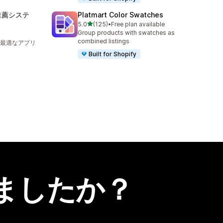
推薦システ
Platmart Color Swatches
5つ星中
5.0
(125)
•
Free plan available
合計レビュー数：125件
Group products with swatches as
combined listings
最適なアプリ
Built for Shopify
ましたか？