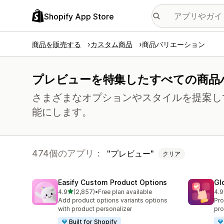
Shopify App Store
商品を販売する
カスタム商品
商品バリエーション
プレビューを特集したすべての商品
さまざまなオプションやスタイルを提案し
能にします。
474個のアプリ：
プレビュー
クリア
Easify Custom Product Options
Gl
5つ星中
4.9
(2,857)
•
Free plan available
4.9
合計レビュー数：2857件
合
Add product options variants options
Pro
with product personalizer
pro
Built for Shopify