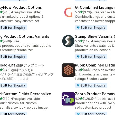
syFlow Product Options
G: Combined Listings 
5つ星中
5つ星中
(415)
•
Free plan available
5.0
(373)
•
Free plan avail
計レビュー数：415件
合計レビュー数：373件
 unlimited product options &
Combine listings and cust
iants with easy customizer
variants for a better shopp
Built for Shopify
Built for Shopify
ng Product Options, Variants
Stamp Show Variants C
5つ星中
5つ星中
(446)
•
Free
5.0
(149)
•
Free plan avail
計レビュー数：446件
合計レビュー数：149件
 product options variants options
Show variants swatches & 
h product personalizer
products on collections
Built for Shopify
Built for Shopify
load‑Lift 画像アップロード
Rubik Combined Listi
5つ星中
5つ星中
(145)
•
無料プランあり
5.0
(66)
•
Free plan availa
計レビュー数：145件
合計レビュー数：66件
ーソナライズ注文の画像ファイルアップ
Link products as variants
ードに対応しています
listings & color swatch
Built for Shopify
Built for Shopify
ni:Custom Fields Personalize
Zepto Product Persona
5つ星中
5つ星中
(130)
•
Free plan available
4.9
(1,293)
•
Free trial avai
計レビュー数：130件
合計レビュー数：1293件
duct customizer, custom,
Product options with live p
sonalize, textbox, upload image
sell customized product
Built for Shopify
Built for Shopify