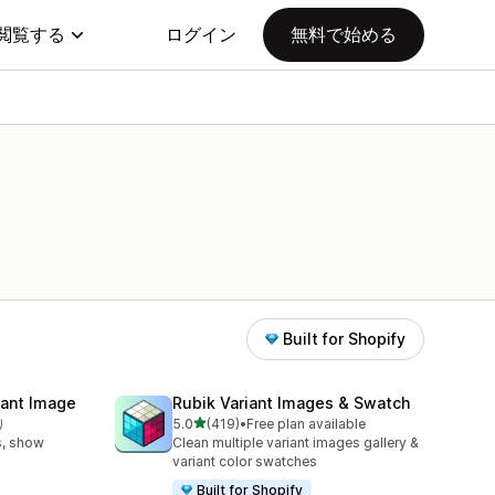
閲覧する
ログイン
無料で始める
Built for Shopify
iant Image
Rubik Variant Images & Swatch
5つ星中
り
5.0
(419)
•
Free plan available
合計レビュー数：419件
s, show
Clean multiple variant images gallery &
variant color swatches
Built for Shopify