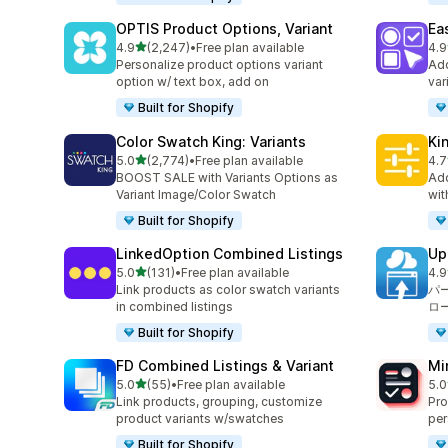
OPTIS Product Options, Variant
Ea
5つ星中
4.9
(2,247)
•
Free plan available
4.9
合計レビュー数：2247件
合
Personalize product options variant
Add
option w/ text box, add on
var
Built for Shopify
Color Swatch King: Variants
Ki
5つ星中
5.0
(2,774)
•
Free plan available
4.7
合計レビュー数：2774件
合
BOOST SALE with Variants Options as
Add
Variant Image/Color Swatch
wit
Built for Shopify
LinkedOption Combined Listings
Up
5つ星中
5.0
(131)
•
Free plan available
4.9
合計レビュー数：131件
合
Link products as color swatch variants
パ
in combined listings
ロ
Built for Shopify
FD Combined Listings & Variant
Mi
5つ星中
5.0
(55)
•
Free plan available
5.0
合計レビュー数：55件
合
Link products, grouping, customize
Pro
product variants w/swatches
per
Built for Shopify