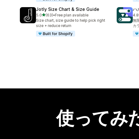
Jotly Size Chart & Size Guide
ハ
5つ星中
5.0
(63)
•
Free plan available
4.8
合計レビュー数：63件
合計
Size chart, size guide to help pick right
無
size + reduce return
カ
Built for Shopify
使ってみ