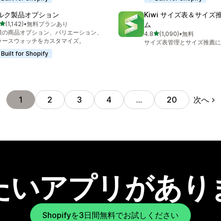
ルク製品オプション
Kiwi サイズ表＆サイズ
5つ星中
(1,142)
•
無料プランあり
ム
レビュー数：1142件
限の商品オプション、バリエーション、
5つ星中
4.8
(1,090)
•
無料
合計レビュー数：1090件
ラースウォッチをカスタマイズ。
サイズ表管理とサイズ推薦に
Built for Shopify
次へ
1
2
3
4
…
20
たいアプリがあり
Shopifyを3日間無料でお試しください