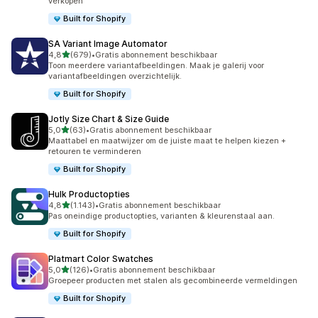
verkopen
Built for Shopify
SA Variant Image Automator
van 5 sterren
4,8
(679)
•
Gratis abonnement beschikbaar
679 recensies in totaal
Toon meerdere variantafbeeldingen. Maak je galerij voor
variantafbeeldingen overzichtelijk.
Built for Shopify
Jotly Size Chart & Size Guide
van 5 sterren
5,0
(63)
•
Gratis abonnement beschikbaar
63 recensies in totaal
Maattabel en maatwijzer om de juiste maat te helpen kiezen +
retouren te verminderen
Built for Shopify
Hulk Productopties
van 5 sterren
4,8
(1.143)
•
Gratis abonnement beschikbaar
1143 recensies in totaal
Pas oneindige productopties, varianten & kleurenstaal aan.
Built for Shopify
Platmart Color Swatches
van 5 sterren
5,0
(126)
•
Gratis abonnement beschikbaar
126 recensies in totaal
Groepeer producten met stalen als gecombineerde vermeldingen
Built for Shopify