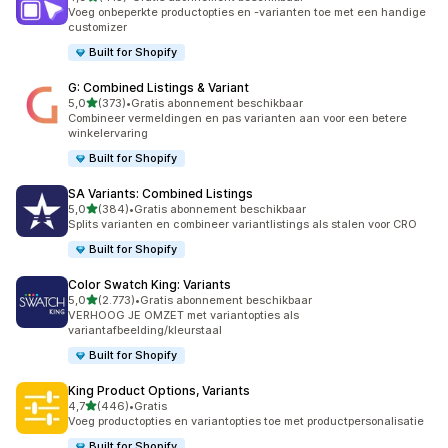
415 recensies in totaal
Voeg onbeperkte productopties en -varianten toe met een handige
customizer
Built for Shopify
G: Combined Listings & Variant
van 5 sterren
5,0
(373)
•
Gratis abonnement beschikbaar
373 recensies in totaal
Combineer vermeldingen en pas varianten aan voor een betere
winkelervaring
Built for Shopify
SA Variants: Combined Listings
van 5 sterren
5,0
(384)
•
Gratis abonnement beschikbaar
384 recensies in totaal
Splits varianten en combineer variantlistings als stalen voor CRO
Built for Shopify
Color Swatch King: Variants
van 5 sterren
5,0
(2.773)
•
Gratis abonnement beschikbaar
2773 recensies in totaal
VERHOOG JE OMZET met variantopties als
variantafbeelding/kleurstaal
Built for Shopify
King Product Options, Variants
van 5 sterren
4,7
(446)
•
Gratis
446 recensies in totaal
Voeg productopties en variantopties toe met productpersonalisatie
Built for Shopify