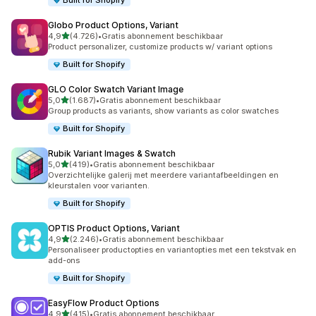
Built for Shopify
Globo Product Options, Variant
van 5 sterren
4,9
(4.726)
•
Gratis abonnement beschikbaar
4726 recensies in totaal
Product personalizer, customize products w/ variant options
Built for Shopify
GLO Color Swatch Variant Image
van 5 sterren
5,0
(1.687)
•
Gratis abonnement beschikbaar
1687 recensies in totaal
Group products as variants, show variants as color swatches
Built for Shopify
Rubik Variant Images & Swatch
van 5 sterren
5,0
(419)
•
Gratis abonnement beschikbaar
419 recensies in totaal
Overzichtelijke galerij met meerdere variantafbeeldingen en
kleurstalen voor varianten.
Built for Shopify
OPTIS Product Options, Variant
van 5 sterren
4,9
(2.246)
•
Gratis abonnement beschikbaar
2246 recensies in totaal
Personaliseer productopties en variantopties met een tekstvak en
add-ons
Built for Shopify
EasyFlow Product Options
van 5 sterren
4,9
(415)
•
Gratis abonnement beschikbaar