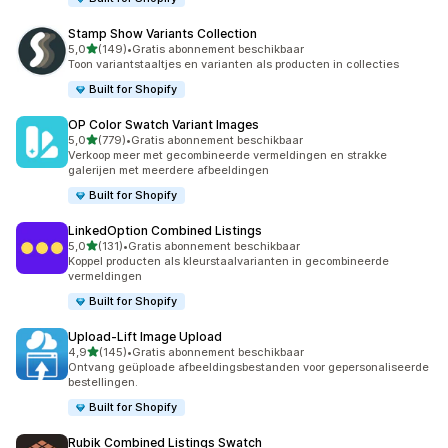
Stamp Show Variants Collection
van 5 sterren
5,0
(149)
•
Gratis abonnement beschikbaar
149 recensies in totaal
Toon variantstaaltjes en varianten als producten in collecties
Built for Shopify
OP Color Swatch Variant Images
van 5 sterren
5,0
(779)
•
Gratis abonnement beschikbaar
779 recensies in totaal
Verkoop meer met gecombineerde vermeldingen en strakke
galerijen met meerdere afbeeldingen
Built for Shopify
LinkedOption Combined Listings
van 5 sterren
5,0
(131)
•
Gratis abonnement beschikbaar
131 recensies in totaal
Koppel producten als kleurstaalvarianten in gecombineerde
vermeldingen
Built for Shopify
Upload‑Lift Image Upload
van 5 sterren
4,9
(145)
•
Gratis abonnement beschikbaar
145 recensies in totaal
Ontvang geüploade afbeeldingsbestanden voor gepersonaliseerde
bestellingen.
Built for Shopify
Rubik Combined Listings Swatch