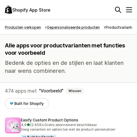
Shopify App Store
Producten verkopen
Gepersonaliseerde producten
Productvarianten
Alle apps voor productvarianten met functies
voor voorbeeld
Bedenk de opties en de stijlen en laat klanten
naar wens combineren.
474 apps met
Voorbeeld
Wissen
Built for Shopify
Easify Custom Product Options
van 5 sterren
4,9
(2.858)
•
Gratis abonnement beschikbaar
2858 recensies in totaal
Voeg varianten en opties toe met de product-personalizer