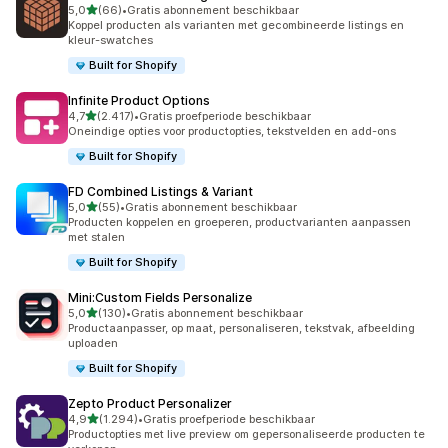
van 5 sterren
5,0
(66)
•
Gratis abonnement beschikbaar
66 recensies in totaal
Koppel producten als varianten met gecombineerde listings en
kleur-swatches
Built for Shopify
Infinite Product Options
van 5 sterren
4,7
(2.417)
•
Gratis proefperiode beschikbaar
2417 recensies in totaal
Oneindige opties voor productopties, tekstvelden en add-ons
Built for Shopify
FD Combined Listings & Variant
van 5 sterren
5,0
(55)
•
Gratis abonnement beschikbaar
55 recensies in totaal
Producten koppelen en groeperen, productvarianten aanpassen
met stalen
Built for Shopify
Mini:Custom Fields Personalize
van 5 sterren
5,0
(130)
•
Gratis abonnement beschikbaar
130 recensies in totaal
Productaanpasser, op maat, personaliseren, tekstvak, afbeelding
uploaden
Built for Shopify
Zepto Product Personalizer
van 5 sterren
4,9
(1.294)
•
Gratis proefperiode beschikbaar
1294 recensies in totaal
Productopties met live preview om gepersonaliseerde producten te