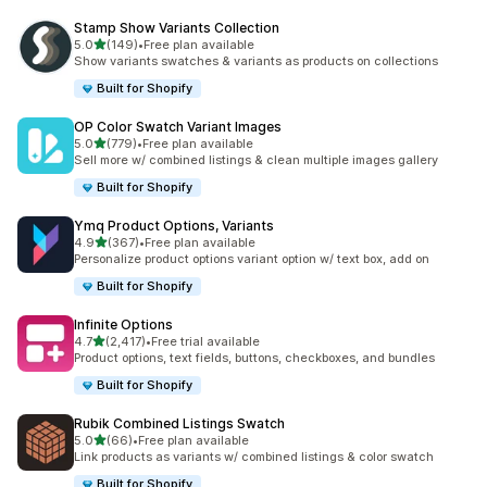
Stamp Show Variants Collection
เต็ม 5 ดาว
5.0
(149)
•
Free plan available
ทั้งหมด 149 รีวิว
Show variants swatches & variants as products on collections
Built for Shopify
OP Color Swatch Variant Images
เต็ม 5 ดาว
5.0
(779)
•
Free plan available
ทั้งหมด 779 รีวิว
Sell more w/ combined listings & clean multiple images gallery
Built for Shopify
Ymq Product Options, Variants
เต็ม 5 ดาว
4.9
(367)
•
Free plan available
ทั้งหมด 367 รีวิว
Personalize product options variant option w/ text box, add on
Built for Shopify
Infinite Options
เต็ม 5 ดาว
4.7
(2,417)
•
Free trial available
ทั้งหมด 2417 รีวิว
Product options, text fields, buttons, checkboxes, and bundles
Built for Shopify
Rubik Combined Listings Swatch
เต็ม 5 ดาว
5.0
(66)
•
Free plan available
ทั้งหมด 66 รีวิว
Link products as variants w/ combined listings & color swatch
Built for Shopify