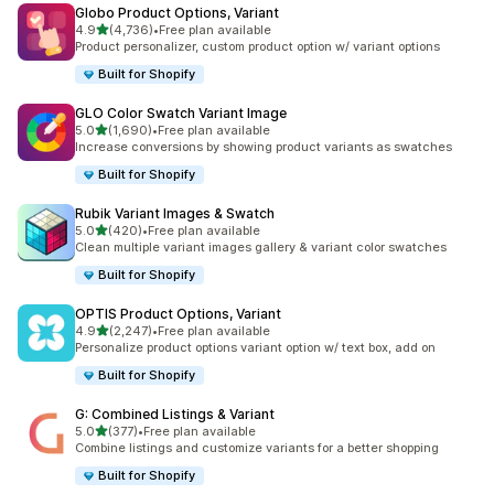
Globo Product Options, Variant
เต็ม 5 ดาว
4.9
(4,736)
•
Free plan available
ทั้งหมด 4736 รีวิว
Product personalizer, custom product option w/ variant options
Built for Shopify
GLO Color Swatch Variant Image
เต็ม 5 ดาว
5.0
(1,690)
•
Free plan available
ทั้งหมด 1690 รีวิว
Increase conversions by showing product variants as swatches
Built for Shopify
Rubik Variant Images & Swatch
เต็ม 5 ดาว
5.0
(420)
•
Free plan available
ทั้งหมด 420 รีวิว
Clean multiple variant images gallery & variant color swatches
Built for Shopify
OPTIS Product Options, Variant
เต็ม 5 ดาว
4.9
(2,247)
•
Free plan available
ทั้งหมด 2247 รีวิว
Personalize product options variant option w/ text box, add on
Built for Shopify
G: Combined Listings & Variant
เต็ม 5 ดาว
5.0
(377)
•
Free plan available
ทั้งหมด 377 รีวิว
Combine listings and customize variants for a better shopping
Built for Shopify