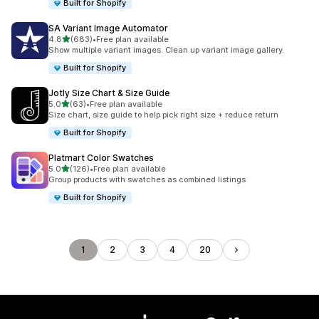
Built for Shopify
SA Variant Image Automator
เต็ม 5 ดาว
4.8
(683)
•
Free plan available
ทั้งหมด 683 รีวิว
Show multiple variant images. Clean up variant image gallery.
Built for Shopify
Jotly Size Chart & Size Guide
เต็ม 5 ดาว
5.0
(63)
•
Free plan available
ทั้งหมด 63 รีวิว
Size chart, size guide to help pick right size + reduce return
Built for Shopify
Platmart Color Swatches
เต็ม 5 ดาว
5.0
(126)
•
Free plan available
ทั้งหมด 126 รีวิว
Group products with swatches as combined listings
Built for Shopify
1
2
3
4
20