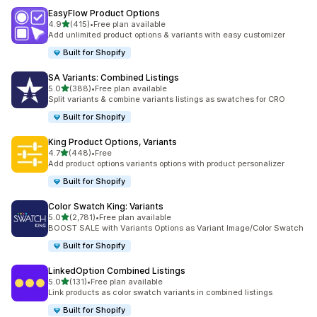
EasyFlow Product Options
เต็ม 5 ดาว
4.9
(415)
•
Free plan available
ทั้งหมด 415 รีวิว
Add unlimited product options & variants with easy customizer
Built for Shopify
SA Variants: Combined Listings
เต็ม 5 ดาว
5.0
(388)
•
Free plan available
ทั้งหมด 388 รีวิว
Split variants & combine variants listings as swatches for CRO
Built for Shopify
King Product Options, Variants
เต็ม 5 ดาว
4.7
(448)
•
Free
ทั้งหมด 448 รีวิว
Add product options variants options with product personalizer
Built for Shopify
Color Swatch King: Variants
เต็ม 5 ดาว
5.0
(2,781)
•
Free plan available
ทั้งหมด 2781 รีวิว
BOOST SALE with Variants Options as Variant Image/Color Swatch
Built for Shopify
LinkedOption Combined Listings
เต็ม 5 ดาว
5.0
(131)
•
Free plan available
ทั้งหมด 131 รีวิว
Link products as color swatch variants in combined listings
Built for Shopify