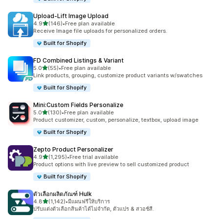
Upload‑Lift Image Upload
เต็ม 5 ดาว
4.9
(146)
•
Free plan available
ทั้งหมด 146 รีวิว
Receive Image file uploads for personalized orders.
Built for Shopify
FD Combined Listings & Variant
เต็ม 5 ดาว
5.0
(55)
•
Free plan available
ทั้งหมด 55 รีวิว
Link products, grouping, customize product variants w/swatches
Built for Shopify
Mini:Custom Fields Personalize
เต็ม 5 ดาว
5.0
(130)
•
Free plan available
ทั้งหมด 130 รีวิว
Product customizer, custom, personalize, textbox, upload image
Built for Shopify
Zepto Product Personalizer
เต็ม 5 ดาว
4.9
(1,295)
•
Free trial available
ทั้งหมด 1295 รีวิว
Product options with live preview to sell customized product
Built for Shopify
ตัวเลือกผลิตภัณฑ์ Hulk
เต็ม 5 ดาว
4.8
(1,142)
•
มีแผนฟรีให้บริการ
ทั้งหมด 1142 รีวิว
ปรับแต่งตัวเลือกสินค้าได้ไม่จำกัด, ตัวแปร & สวอช์สี.