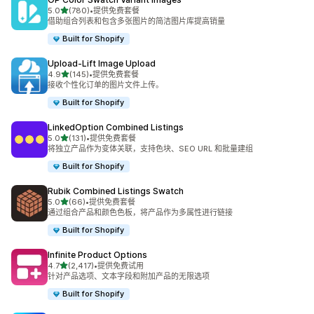
星（满分 5 星）
5.0
(780)
•
提供免费套餐
总共 780 条评论
借助组合列表和包含多张图片的简洁图片库提高销量
Built for Shopify
Upload‑Lift Image Upload
星（满分 5 星）
4.9
(145)
•
提供免费套餐
总共 145 条评论
接收个性化订单的图片文件上传。
Built for Shopify
LinkedOption Combined Listings
星（满分 5 星）
5.0
(131)
•
提供免费套餐
总共 131 条评论
将独立产品作为变体关联，支持色块、SEO URL 和批量建组
Built for Shopify
Rubik Combined Listings Swatch
星（满分 5 星）
5.0
(66)
•
提供免费套餐
总共 66 条评论
通过组合产品和颜色色板，将产品作为多属性进行链接
Built for Shopify
Infinite Product Options
星（满分 5 星）
4.7
(2,417)
•
提供免费试用
总共 2417 条评论
针对产品选项、文本字段和附加产品的无限选项
Built for Shopify