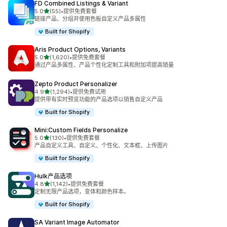
FD Combined Listings & Variant
星（满分 5 星）
5.0
(55)
•
提供免费套餐
总共 55 条评论
链接产品、分组并使用色板自定义产品多属性
Built for Shopify
Aris Product Options, Variants
星（满分 5 星）
5.0
(1,620)
•
提供免费套餐
总共 1620 条评论
通过产品多属性、产品个性化定制工具和附加项提高销量
Zepto Product Personalizer
星（满分 5 星）
4.9
(1,294)
•
提供免费试用
总共 1294 条评论
提供带有实时预览功能的产品选项以销售自定义产品
Built for Shopify
Mini:Custom Fields Personalize
星（满分 5 星）
5.0
(130)
•
提供免费套餐
总共 130 条评论
产品自定义工具、自定义、个性化、文本框、上传图片
Built for Shopify
Hulk产品选项
星（满分 5 星）
4.8
(1,142)
•
提供免费套餐
总共 1142 条评论
定制无限产品选项，变体和颜色样本。
Built for Shopify
SA Variant Image Automator