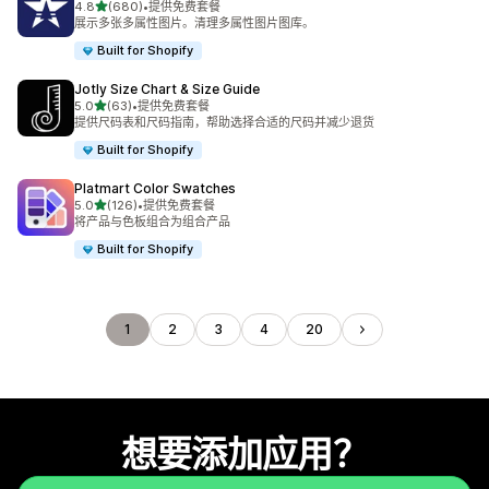
星（满分 5 星）
4.8
(680)
•
提供免费套餐
总共 680 条评论
展示多张多属性图片。清理多属性图片图库。
Built for Shopify
Jotly Size Chart & Size Guide
星（满分 5 星）
5.0
(63)
•
提供免费套餐
总共 63 条评论
提供尺码表和尺码指南，帮助选择合适的尺码并减少退货
Built for Shopify
Platmart Color Swatches
星（满分 5 星）
5.0
(126)
•
提供免费套餐
总共 126 条评论
将产品与色板组合为组合产品
Built for Shopify
1
2
3
4
20
想要添加应用？