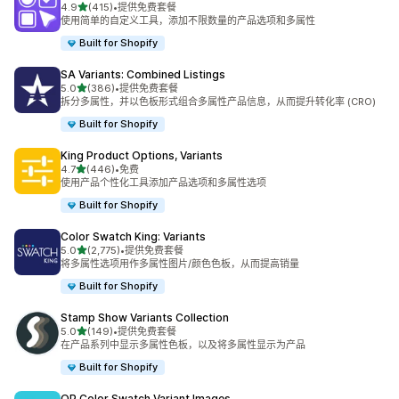
星（满分 5 星）
4.9
(415)
•
提供免费套餐
总共 415 条评论
使用简单的自定义工具，添加不限数量的产品选项和多属性
Built for Shopify
SA Variants: Combined Listings
星（满分 5 星）
5.0
(386)
•
提供免费套餐
总共 386 条评论
拆分多属性，并以色板形式组合多属性产品信息，从而提升转化率 (CRO)
Built for Shopify
King Product Options, Variants
星（满分 5 星）
4.7
(446)
•
免费
总共 446 条评论
使用产品个性化工具添加产品选项和多属性选项
Built for Shopify
Color Swatch King: Variants
星（满分 5 星）
5.0
(2,775)
•
提供免费套餐
总共 2775 条评论
将多属性选项用作多属性图片/颜色色板，从而提高销量
Built for Shopify
Stamp Show Variants Collection
星（满分 5 星）
5.0
(149)
•
提供免费套餐
总共 149 条评论
在产品系列中显示多属性色板，以及将多属性显示为产品
Built for Shopify
OP Color Swatch Variant Images