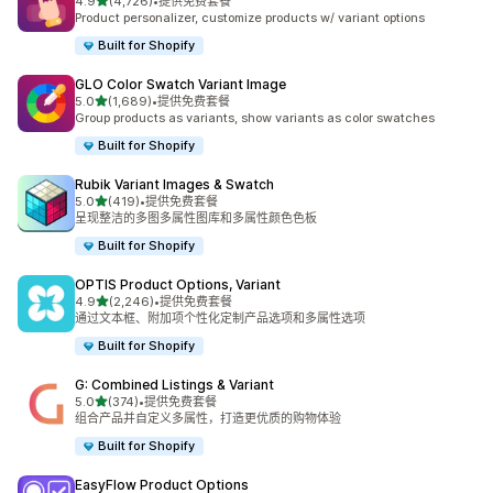
星（满分 5 星）
4.9
(4,726)
•
提供免费套餐
总共 4726 条评论
Product personalizer, customize products w/ variant options
Built for Shopify
GLO Color Swatch Variant Image
星（满分 5 星）
5.0
(1,689)
•
提供免费套餐
总共 1689 条评论
Group products as variants, show variants as color swatches
Built for Shopify
Rubik Variant Images & Swatch
星（满分 5 星）
5.0
(419)
•
提供免费套餐
总共 419 条评论
呈现整洁的多图多属性图库和多属性颜色色板
Built for Shopify
OPTIS Product Options, Variant
星（满分 5 星）
4.9
(2,246)
•
提供免费套餐
总共 2246 条评论
通过文本框、附加项个性化定制产品选项和多属性选项
Built for Shopify
G: Combined Listings & Variant
星（满分 5 星）
5.0
(374)
•
提供免费套餐
总共 374 条评论
组合产品并自定义多属性，打造更优质的购物体验
Built for Shopify
EasyFlow Product Options