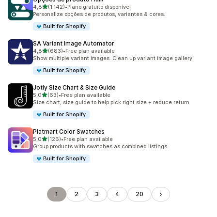
de 5 estrelas
4,8
(1.142)
•
Plano gratuito disponível
1142 total de avaliações
Personalize opções de produtos, variantes & cores.
Built for Shopify
SA Variant Image Automator
de 5 estrelas
4,8
(683)
•
Free plan available
683 total de avaliações
Show multiple variant images. Clean up variant image gallery.
Built for Shopify
Jotly Size Chart & Size Guide
de 5 estrelas
5,0
(63)
•
Free plan available
63 total de avaliações
Size chart, size guide to help pick right size + reduce return
Built for Shopify
Platmart Color Swatches
de 5 estrelas
5,0
(126)
•
Free plan available
126 total de avaliações
Group products with swatches as combined listings
Built for Shopify
1
2
3
4
20