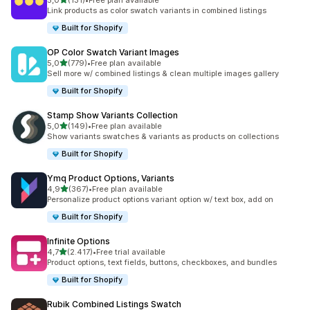
5,0
(131)
•
Free plan available
131 total de avaliações
Link products as color swatch variants in combined listings
Built for Shopify
OP Color Swatch Variant Images
de 5 estrelas
5,0
(779)
•
Free plan available
779 total de avaliações
Sell more w/ combined listings & clean multiple images gallery
Built for Shopify
Stamp Show Variants Collection
de 5 estrelas
5,0
(149)
•
Free plan available
149 total de avaliações
Show variants swatches & variants as products on collections
Built for Shopify
Ymq Product Options, Variants
de 5 estrelas
4,9
(367)
•
Free plan available
367 total de avaliações
Personalize product options variant option w/ text box, add on
Built for Shopify
Infinite Options
de 5 estrelas
4,7
(2.417)
•
Free trial available
2417 total de avaliações
Product options, text fields, buttons, checkboxes, and bundles
Built for Shopify
Rubik Combined Listings Swatch