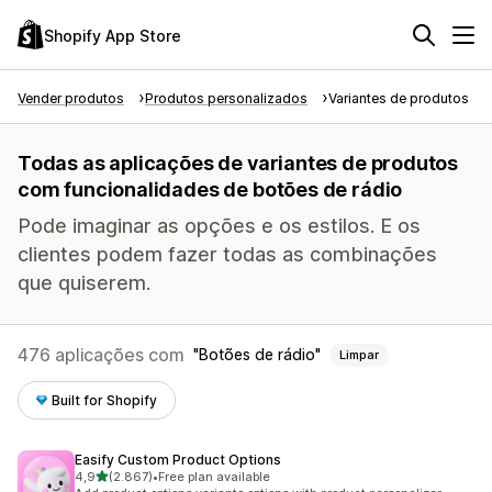
Shopify App Store
Vender produtos
Produtos personalizados
Variantes de produtos
Todas as aplicações de variantes de produtos
com funcionalidades de botões de rádio
Pode imaginar as opções e os estilos. E os
clientes podem fazer todas as combinações
que quiserem.
476 aplicações com
Botões de rádio
Limpar
Built for Shopify
Easify Custom Product Options
de 5 estrelas
4,9
(2.867)
•
Free plan available
2867 total de avaliações