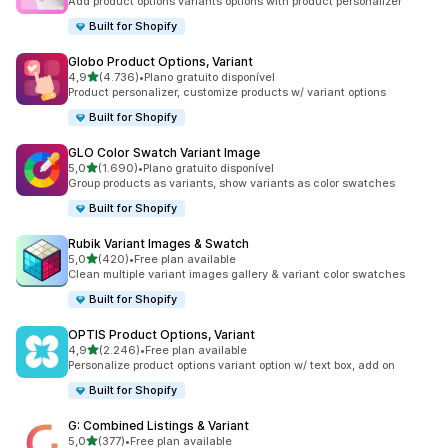
Add product options variants options with product personalizer
Built for Shopify
Globo Product Options, Variant
de 5 estrelas
4,9
(4.736)
•
Plano gratuito disponível
4736 total de avaliações
Product personalizer, customize products w/ variant options
Built for Shopify
GLO Color Swatch Variant Image
de 5 estrelas
5,0
(1.690)
•
Plano gratuito disponível
1690 total de avaliações
Group products as variants, show variants as color swatches
Built for Shopify
Rubik Variant Images & Swatch
de 5 estrelas
5,0
(420)
•
Free plan available
420 total de avaliações
Clean multiple variant images gallery & variant color swatches
Built for Shopify
OPTIS Product Options, Variant
de 5 estrelas
4,9
(2.246)
•
Free plan available
2246 total de avaliações
Personalize product options variant option w/ text box, add on
Built for Shopify
G: Combined Listings & Variant
de 5 estrelas
5,0
(377)
•
Free plan available
377 total de avaliações