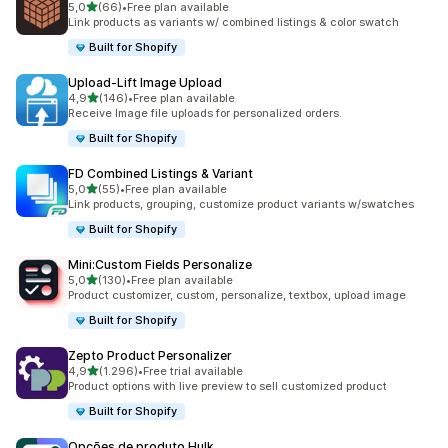
de 5 estrelas
5,0
(66)
•
Free plan available
66 total de avaliações
Link products as variants w/ combined listings & color swatch
Built for Shopify
Upload‑Lift Image Upload
de 5 estrelas
4,9
(146)
•
Free plan available
146 total de avaliações
Receive Image file uploads for personalized orders.
Built for Shopify
FD Combined Listings & Variant
de 5 estrelas
5,0
(55)
•
Free plan available
55 total de avaliações
Link products, grouping, customize product variants w/swatches
Built for Shopify
Mini:Custom Fields Personalize
de 5 estrelas
5,0
(130)
•
Free plan available
130 total de avaliações
Product customizer, custom, personalize, textbox, upload image
Built for Shopify
Zepto Product Personalizer
de 5 estrelas
4,9
(1.296)
•
Free trial available
1296 total de avaliações
Product options with live preview to sell customized product
Built for Shopify
Opções de produto Hulk