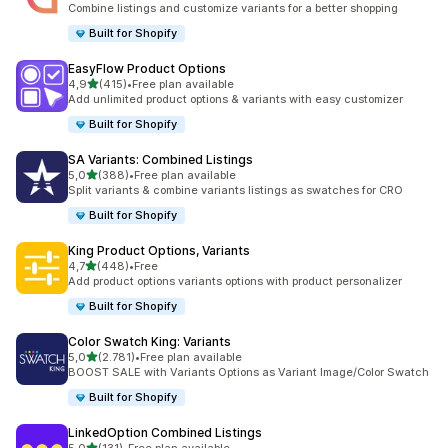
Combine listings and customize variants for a better shopping
Built for Shopify
EasyFlow Product Options
de 5 estrelas
4,9
(415)
•
Free plan available
415 total de avaliações
Add unlimited product options & variants with easy customizer
Built for Shopify
SA Variants: Combined Listings
de 5 estrelas
5,0
(388)
•
Free plan available
388 total de avaliações
Split variants & combine variants listings as swatches for CRO
Built for Shopify
King Product Options, Variants
de 5 estrelas
4,7
(448)
•
Free
448 total de avaliações
Add product options variants options with product personalizer
Built for Shopify
Color Swatch King: Variants
de 5 estrelas
5,0
(2.781)
•
Free plan available
2781 total de avaliações
BOOST SALE with Variants Options as Variant Image/Color Swatch
Built for Shopify
LinkedOption Combined Listings
de 5 estrelas