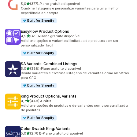
de 5 estrelas
5,0
(377)
•
Plano gratuito disponível
377 avaliações ao todo
Combine listagens e personalize variantes para uma melhor
experiência de compra
Built for Shopify
EasyFlow Product Options
de 5 estrelas
4,9
(415)
•
Plano gratuito disponível
415 avaliações ao todo
Adicione opções e variantes ilimitadas de produtos com um
personalizador fácil
Built for Shopify
SA Variants: Combined Listings
de 5 estrelas
5,0
(388)
•
Plano gratuito disponível
388 avaliações ao todo
Divida variantes e combine listagens de variantes como amostras
para CRO
Built for Shopify
King Product Options, Variants
de 5 estrelas
4,7
(448)
•
Grátis
448 avaliações ao todo
Adicione opções de produtos e de variantes com o personalizador
de produtos
Built for Shopify
Color Swatch King: Variants
de 5 estrelas
5,0
(2.781)
•
Plano gratuito disponível
2781 avaliações ao todo