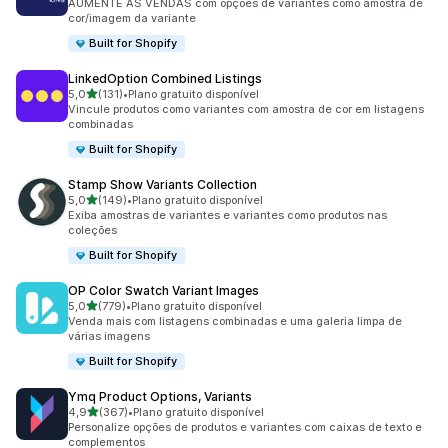
AUMENTE AS VENDAS com opções de variantes como amostra de
cor/imagem da variante
Built for Shopify
LinkedOption Combined Listings
de 5 estrelas
5,0
(131)
•
Plano gratuito disponível
131 avaliações ao todo
Vincule produtos como variantes com amostra de cor em listagens
combinadas
Built for Shopify
Stamp Show Variants Collection
de 5 estrelas
5,0
(149)
•
Plano gratuito disponível
149 avaliações ao todo
Exiba amostras de variantes e variantes como produtos nas
coleções
Built for Shopify
OP Color Swatch Variant Images
de 5 estrelas
5,0
(779)
•
Plano gratuito disponível
779 avaliações ao todo
Venda mais com listagens combinadas e uma galeria limpa de
várias imagens
Built for Shopify
Ymq Product Options, Variants
de 5 estrelas
4,9
(367)
•
Plano gratuito disponível
367 avaliações ao todo
Personalize opções de produtos e variantes com caixas de texto e
complementos