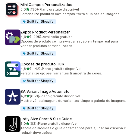
Mini:Campos Personalizados
de 5 estrelas
5,0
(130)
•
Plano gratuito disponível
130 avaliações ao todo
Personalize produtos com campos, texto e upload de imagens
Built for Shopify
Zepto Product Personalizer
de 5 estrelas
4,9
(1.295)
•
Avaliação gratuita
1295 avaliações ao todo
Opções de produto com pré-visualização em tempo real para
vender produtos personalizados
Built for Shopify
Opções de produto Hulk
de 5 estrelas
4,8
(1.142)
•
Plano gratuito disponível
1142 avaliações ao todo
Personalize opções, variantes & amostra de cores.
Built for Shopify
SA Variant Image Automator
de 5 estrelas
4,8
(683)
•
Plano gratuito disponível
683 avaliações ao todo
Mostre várias imagens de variantes. Limpe a galeria de imagens.
Built for Shopify
Jotly Size Chart & Size Guide
de 5 estrelas
5,0
(63)
•
Plano gratuito disponível
63 avaliações ao todo
Tabela de medidas e guia de tamanhos para ajudar na escolha e
reduzir devoluções