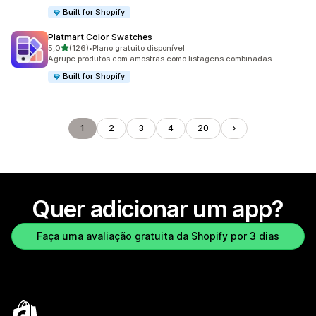
Built for Shopify
Platmart Color Swatches
de 5 estrelas
5,0
(126)
•
Plano gratuito disponível
126 avaliações ao todo
Agrupe produtos com amostras como listagens combinadas
Built for Shopify
1
2
3
4
20
Quer adicionar um app?
Faça uma avaliação gratuita da Shopify por 3 dias