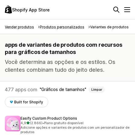
Shopify App Store
Vender produtos
Produtos personalizados
Variantes de produtos
apps de variantes de produtos com recursos
para gráficos de tamanhos
Você determina as opções e os estilos. Os
clientes combinam tudo do jeito deles.
477 apps com
Gráficos de tamanhos
Limpar
Built for Shopify
Easify Custom Product Options
de 5 estrelas
4,9
(2.866)
•
Plano gratuito disponível
2866 avaliações ao todo
Adicione opções e variantes de produtos com um personalizador de
produtos