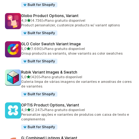
Built for Shopify
Globo Product Options, Variant
de 5 estrelas
4,9
(4.736)
•
Plano gratuito disponível
4736 avaliações ao todo
Product personalizer, customize products w/ variant options
Built for Shopify
GLO Color Swatch Variant Image
de 5 estrelas
5,0
(1.690)
•
Plano gratuito disponível
1690 avaliações ao todo
Group products as variants, show variants as color swatches
Built for Shopify
Rubik Variant Images & Swatch
de 5 estrelas
5,0
(420)
•
Plano gratuito disponível
420 avaliações ao todo
Galeria limpa de várias imagens de variantes e amostras de cores
de variantes.
Built for Shopify
OPTIS Product Options, Variant
de 5 estrelas
4,9
(2.247)
•
Plano gratuito disponível
2247 avaliações ao todo
Personalize opções e variantes de produtos com caixa de texto e
complementos
Built for Shopify
G: Combined Listings & Variant