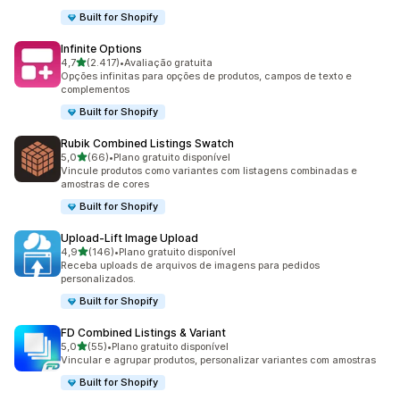
Built for Shopify
Infinite Options
de 5 estrelas
4,7
(2.417)
•
Avaliação gratuita
2417 avaliações ao todo
Opções infinitas para opções de produtos, campos de texto e
complementos
Built for Shopify
Rubik Combined Listings Swatch
de 5 estrelas
5,0
(66)
•
Plano gratuito disponível
66 avaliações ao todo
Vincule produtos como variantes com listagens combinadas e
amostras de cores
Built for Shopify
Upload‑Lift Image Upload
de 5 estrelas
4,9
(146)
•
Plano gratuito disponível
146 avaliações ao todo
Receba uploads de arquivos de imagens para pedidos
personalizados.
Built for Shopify
FD Combined Listings & Variant
de 5 estrelas
5,0
(55)
•
Plano gratuito disponível
55 avaliações ao todo
Vincular e agrupar produtos, personalizar variantes com amostras
Built for Shopify