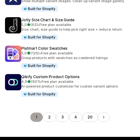
Show multiple variant images. Clean up variant image gallery.
Built for Shopify
Jotly Size Chart & Size Guide
z 5 hvězd
5,0
(63)
•
Free plan available
Celkový počet recenzí: 63
Size chart, size guide to help pick right size + reduce return
Built for Shopify
Platmart Color Swatches
z 5 hvězd
5,0
(126)
•
Free plan available
Celkový počet recenzí: 126
Group products with swatches as combined listings
Built for Shopify
Qikify Custom Product Options
z 5 hvězd
4,9
(901)
•
Free plan available
Celkový počet recenzí: 901
AI-powered product customizer for custom variant options
Built for Shopify
1
2
3
4
20