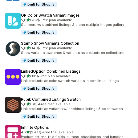
Built for Shopify
OP Color Swatch Variant Images
z 5 hvězd
5,0
(782)
•
Free plan available
Celkový počet recenzí: 782
Sell more w/ combined listings & clean multiple images gallery
Built for Shopify
Stamp Show Variants Collection
z 5 hvězd
5,0
(149)
•
Free plan available
Celkový počet recenzí: 149
Show variants swatches & variants as products on collections
Built for Shopify
LinkedOption Combined Listings
z 5 hvězd
5,0
(131)
•
Free plan available
Celkový počet recenzí: 131
Link products as color swatch variants in combined listings
Built for Shopify
Rubik Combined Listings Swatch
z 5 hvězd
5,0
(66)
•
Free plan available
Celkový počet recenzí: 66
Link products as variants w/ combined listings & color swatch
Built for Shopify
Infinite Options
z 5 hvězd
4,7
(2 417)
•
Free trial available
Celkový počet recenzí: 2417
Product options, text fields, buttons, checkboxes, and bundles