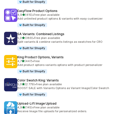
Built for Shopify
EasyFlow Product Options
z 5 hvězd
4,9
(415)
•
Free plan available
Celkový počet recenzí: 415
Add unlimited product options & variants with easy customizer
Built for Shopify
SA Variants: Combined Listings
z 5 hvězd
5,0
(389)
•
Free plan available
Celkový počet recenzí: 389
Split variants & combine variants listings as swatches for CRO
Built for Shopify
King Product Options, Variants
z 5 hvězd
4,7
(447)
•
Free
Celkový počet recenzí: 447
Add product options variants options with product personalizer
Built for Shopify
Color Swatch King: Variants
z 5 hvězd
5,0
(2 779)
•
Free plan available
Celkový počet recenzí: 2779
BOOST SALE with Variants Options as Variant Image/Color Swatch
Built for Shopify
Upload‑Lift Image Upload
z 5 hvězd
4,9
(145)
•
Free plan available
Celkový počet recenzí: 145
Receive Image file uploads for personalized orders.