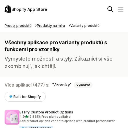
Shopify App Store
Prodej produktů
Produkty na míru
Varianty produktů
Všechny aplikace pro varianty produktů s
funkcemi pro vzorníky
Vymyslete možnosti a styly. Zákazníci si vše
zkombinují, jak chtějí.
Více aplikací (477) s:
Vzorníky
Vymazat
Built for Shopify
Easify Custom Product Options
z 5 hvězd
4,9
(2 865)
•
Free plan available
Celkový počet recenzí: 2865
Add product options variants options with product personalizer