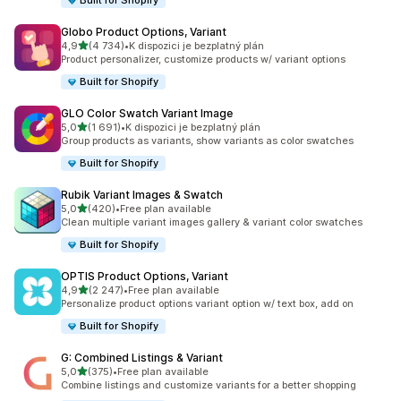
Built for Shopify
Globo Product Options, Variant
z 5 hvězd
4,9
(4 734)
•
K dispozici je bezplatný plán
Celkový počet recenzí: 4734
Product personalizer, customize products w/ variant options
Built for Shopify
GLO Color Swatch Variant Image
z 5 hvězd
5,0
(1 691)
•
K dispozici je bezplatný plán
Celkový počet recenzí: 1691
Group products as variants, show variants as color swatches
Built for Shopify
Rubik Variant Images & Swatch
z 5 hvězd
5,0
(420)
•
Free plan available
Celkový počet recenzí: 420
Clean multiple variant images gallery & variant color swatches
Built for Shopify
OPTIS Product Options, Variant
z 5 hvězd
4,9
(2 247)
•
Free plan available
Celkový počet recenzí: 2247
Personalize product options variant option w/ text box, add on
Built for Shopify
G: Combined Listings & Variant
z 5 hvězd
5,0
(375)
•
Free plan available
Celkový počet recenzí: 375
Combine listings and customize variants for a better shopping