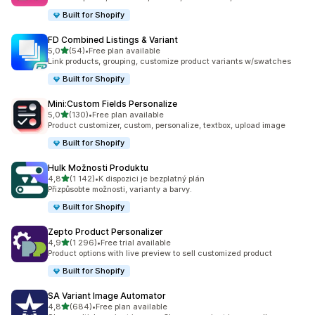
Built for Shopify
FD Combined Listings & Variant
z 5 hvězd
5,0
(54)
•
Free plan available
Celkový počet recenzí: 54
Link products, grouping, customize product variants w/swatches
Built for Shopify
Mini:Custom Fields Personalize
z 5 hvězd
5,0
(130)
•
Free plan available
Celkový počet recenzí: 130
Product customizer, custom, personalize, textbox, upload image
Built for Shopify
Hulk Možnosti Produktu
z 5 hvězd
4,8
(1 142)
•
K dispozici je bezplatný plán
Celkový počet recenzí: 1142
Přizpůsobte možnosti, varianty a barvy.
Built for Shopify
Zepto Product Personalizer
z 5 hvězd
4,9
(1 296)
•
Free trial available
Celkový počet recenzí: 1296
Product options with live preview to sell customized product
Built for Shopify
SA Variant Image Automator
z 5 hvězd
4,8
(684)
•
Free plan available
Celkový počet recenzí: 684