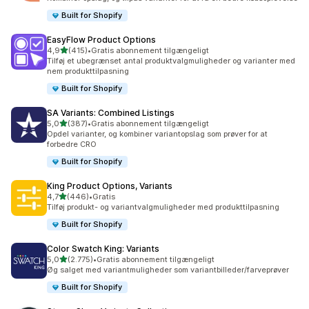
Built for Shopify
EasyFlow Product Options
ud af 5 stjerner
4,9
(415)
•
Gratis abonnement tilgængeligt
415 anmeldelser i alt
Tilføj et ubegrænset antal produktvalgmuligheder og varianter med
nem produkttilpasning
Built for Shopify
SA Variants: Combined Listings
ud af 5 stjerner
5,0
(387)
•
Gratis abonnement tilgængeligt
387 anmeldelser i alt
Opdel varianter, og kombiner variantopslag som prøver for at
forbedre CRO
Built for Shopify
King Product Options, Variants
ud af 5 stjerner
4,7
(446)
•
Gratis
446 anmeldelser i alt
Tilføj produkt- og variantvalgmuligheder med produkttilpasning
Built for Shopify
Color Swatch King: Variants
ud af 5 stjerner
5,0
(2.775)
•
Gratis abonnement tilgængeligt
2775 anmeldelser i alt
Øg salget med variantmuligheder som variantbilleder/farveprøver
Built for Shopify