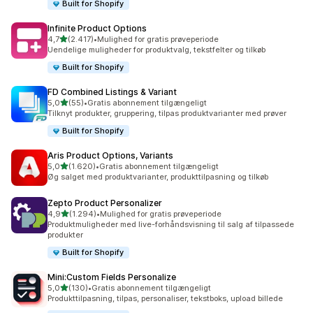
Built for Shopify
Infinite Product Options
ud af 5 stjerner
4,7
(2.417)
•
Mulighed for gratis prøveperiode
2417 anmeldelser i alt
Uendelige muligheder for produktvalg, tekstfelter og tilkøb
Built for Shopify
FD Combined Listings & Variant
ud af 5 stjerner
5,0
(55)
•
Gratis abonnement tilgængeligt
55 anmeldelser i alt
Tilknyt produkter, gruppering, tilpas produktvarianter med prøver
Built for Shopify
Aris Product Options, Variants
ud af 5 stjerner
5,0
(1.620)
•
Gratis abonnement tilgængeligt
1620 anmeldelser i alt
Øg salget med produktvarianter, produkttilpasning og tilkøb
Zepto Product Personalizer
ud af 5 stjerner
4,9
(1.294)
•
Mulighed for gratis prøveperiode
1294 anmeldelser i alt
Produktmuligheder med live-forhåndsvisning til salg af tilpassede
produkter
Built for Shopify
Mini:Custom Fields Personalize
ud af 5 stjerner
5,0
(130)
•
Gratis abonnement tilgængeligt
130 anmeldelser i alt
Produkttilpasning, tilpas, personaliser, tekstboks, upload billede