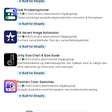
Built for Shopify
Hulk Produktoptioner
ud af 5 stjerner
4,8
(1.142)
•
Gratis abonnement tilgængeligt
1142 anmeldelser i alt
Tilpas uendelige produktvalgmuligheder, varianter & farveprøve
Built for Shopify
SA Variant Image Automator
ud af 5 stjerner
4,8
(680)
•
Gratis abonnement tilgængeligt
680 anmeldelser i alt
Vis flere variantbilleder. Ryd op i variantbilledgalleriet.
Built for Shopify
Jotly Size Chart & Size Guide
ud af 5 stjerner
5,0
(63)
•
Gratis abonnement tilgængeligt
63 anmeldelser i alt
Størrelsesskema og størrelsesguide, der hjælper med at vælge den
rette størrelse og reducerer returneringer
Built for Shopify
Platmart Color Swatches
ud af 5 stjerner
5,0
(126)
•
Gratis abonnement tilgængeligt
126 anmeldelser i alt
Gruppér produkter med farveprøver som kombinerede opslag
Built for Shopify