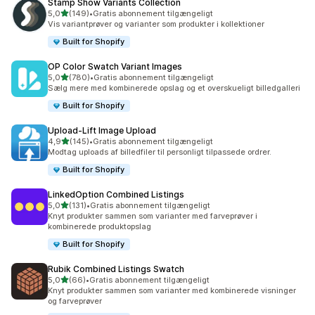
Stamp Show Variants Collection
ud af 5 stjerner
5,0
(149)
•
Gratis abonnement tilgængeligt
149 anmeldelser i alt
Vis variantprøver og varianter som produkter i kollektioner
Built for Shopify
OP Color Swatch Variant Images
ud af 5 stjerner
5,0
(780)
•
Gratis abonnement tilgængeligt
780 anmeldelser i alt
Sælg mere med kombinerede opslag og et overskueligt billedgalleri
Built for Shopify
Upload‑Lift Image Upload
ud af 5 stjerner
4,9
(145)
•
Gratis abonnement tilgængeligt
145 anmeldelser i alt
Modtag uploads af billedfiler til personligt tilpassede ordrer.
Built for Shopify
LinkedOption Combined Listings
ud af 5 stjerner
5,0
(131)
•
Gratis abonnement tilgængeligt
131 anmeldelser i alt
Knyt produkter sammen som varianter med farveprøver i
kombinerede produktopslag
Built for Shopify
Rubik Combined Listings Swatch
ud af 5 stjerner
5,0
(66)
•
Gratis abonnement tilgængeligt
66 anmeldelser i alt
Knyt produkter sammen som varianter med kombinerede visninger
og farveprøver