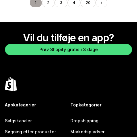
1
2
3
4
20
Vil du tilføje en app?
Prøv Shopify gratis i 3 dage
Appkategorier
Topkategorier
Salgskanaler
Dropshipping
Søgning efter produkter
Markedspladser