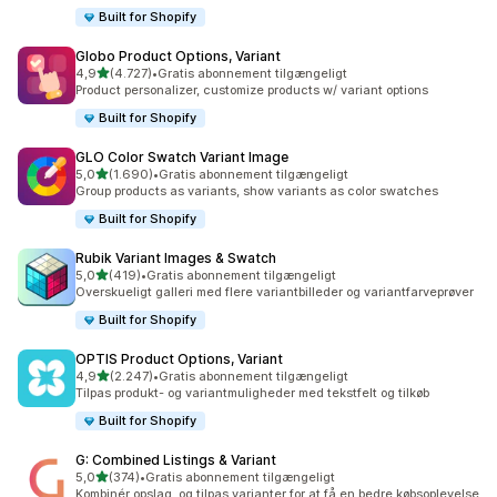
Built for Shopify
Globo Product Options, Variant
ud af 5 stjerner
4,9
(4.727)
•
Gratis abonnement tilgængeligt
4727 anmeldelser i alt
Product personalizer, customize products w/ variant options
Built for Shopify
GLO Color Swatch Variant Image
ud af 5 stjerner
5,0
(1.690)
•
Gratis abonnement tilgængeligt
1690 anmeldelser i alt
Group products as variants, show variants as color swatches
Built for Shopify
Rubik Variant Images & Swatch
ud af 5 stjerner
5,0
(419)
•
Gratis abonnement tilgængeligt
419 anmeldelser i alt
Overskueligt galleri med flere variantbilleder og variantfarveprøver
Built for Shopify
OPTIS Product Options, Variant
ud af 5 stjerner
4,9
(2.247)
•
Gratis abonnement tilgængeligt
2247 anmeldelser i alt
Tilpas produkt- og variantmuligheder med tekstfelt og tilkøb
Built for Shopify
G: Combined Listings & Variant
ud af 5 stjerner
5,0
(374)
•
Gratis abonnement tilgængeligt
374 anmeldelser i alt
Kombinér opslag, og tilpas varianter for at få en bedre købsoplevelse