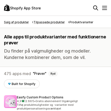
Shopify App Store
Salg af produkter
Tilpassede produkter
Produktvarianter
Alle apps til produktvarianter med funktionerne
prøver
Du finder på valgmuligheder og modeller.
Kunderne kombinerer dem, som de vil.
475 apps med
Prøver
Ryd
Built for Shopify
Easify Custom Product Options
ud af 5 stjerner
4,9
(2.861)
•
Gratis abonnement tilgængeligt
2861 anmeldelser i alt
Tilføj produktmuligheder og -varianter med
produktpersonaliseringsværktøjet