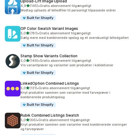
Upload‑Lift Image Upload
ud af 5 stjerner
4,9
(145)
•
Gratis abonnement tilgængeligt
145 anmeldelser i alt
Modtag uploads af billedfiler til personligt tilpassede ordrer.
Built for Shopify
OP Color Swatch Variant Images
ud af 5 stjerner
5,0
(781)
•
Gratis abonnement tilgængeligt
781 anmeldelser i alt
Sælg mere med kombinerede opslag og et overskueligt billedgalleri
Built for Shopify
Stamp Show Variants Collection
ud af 5 stjerner
5,0
(149)
•
Gratis abonnement tilgængeligt
149 anmeldelser i alt
Vis variantprøver og varianter som produkter i kollektioner
Built for Shopify
LinkedOption Combined Listings
ud af 5 stjerner
5,0
(131)
•
Gratis abonnement tilgængeligt
131 anmeldelser i alt
Knyt produkter sammen som varianter med farveprøver i
kombinerede produktopslag
Built for Shopify
Rubik Combined Listings Swatch
ud af 5 stjerner
5,0
(66)
•
Gratis abonnement tilgængeligt
66 anmeldelser i alt
Knyt produkter sammen som varianter med kombinerede visninger
og farveprøver