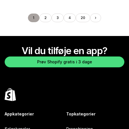
1
2
3
4
20
Vil du tilføje en app?
Prøv Shopify gratis i 3 dage
Appkategorier
Topkategorier
Salgskanaler
Dropshipping