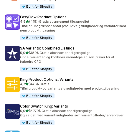
Built for Shopify
EasyFlow Product Options
ud af 5 stjerner
4,9
(415)
•
Gratis abonnement tilgængeligt
415 anmeldelser i alt
Tilføj et ubegrænset antal produktvalgmuligheder og varianter med
nem produkttilpasning
Built for Shopify
SA Variants: Combined Listings
ud af 5 stjerner
5,0
(389)
•
Gratis abonnement tilgængeligt
389 anmeldelser i alt
Opdel varianter, og kombiner variantopslag som prøver for at
forbedre CRO
Built for Shopify
King Product Options, Variants
ud af 5 stjerner
4,7
(446)
•
Gratis
446 anmeldelser i alt
Tilføj produkt- og variantvalgmuligheder med produkttilpasning
Built for Shopify
Color Swatch King: Variants
ud af 5 stjerner
5,0
(2.779)
•
Gratis abonnement tilgængeligt
2779 anmeldelser i alt
Øg salget med variantmuligheder som variantbilleder/farveprøver
Built for Shopify