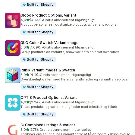
Built for Shopify
Globo Product Options, Variant
ud af 5 stjerner
4,9
(4.733)
•
Gratis abonnement tilgængeligt
4733 anmeldelser i alt
Product personalizer, customize products w/ variant options
Built for Shopify
GLO Color Swatch Variant Image
ud af 5 stjerner
5,0
(1.690)
•
Gratis abonnement tilgængeligt
1690 anmeldelser i alt
Group products as variants, show variants as color swatches
Built for Shopify
Rubik Variant Images & Swatch
ud af 5 stjerner
5,0
(419)
•
Gratis abonnement tilgængeligt
419 anmeldelser i alt
Overskueligt galleri med flere variantbilleder og variantfarveprøver
Built for Shopify
OPTIS Product Options, Variant
ud af 5 stjerner
4,9
(2.247)
•
Gratis abonnement tilgængeligt
2247 anmeldelser i alt
Tilpas produkt- og variantmuligheder med tekstfelt og tilkøb
Built for Shopify
G: Combined Listings & Variant
ud af 5 stjerner
5,0
(375)
•
Gratis abonnement tilgængeligt
375 anmeldelser i alt
Kombinér opslag, og tilpas varianter for at få en bedre købsoplevelse