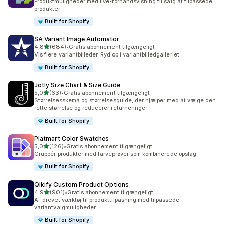
Produktmuligheder med live-forhåndsvisning til salg af tilpassede
produkter
Built for Shopify
SA Variant Image Automator
ud af 5 stjerner
4,8
(684)
•
Gratis abonnement tilgængeligt
684 anmeldelser i alt
Vis flere variantbilleder. Ryd op i variantbilledgalleriet.
Built for Shopify
Jotly Size Chart & Size Guide
ud af 5 stjerner
5,0
(63)
•
Gratis abonnement tilgængeligt
63 anmeldelser i alt
Størrelsesskema og størrelsesguide, der hjælper med at vælge den
rette størrelse og reducerer returneringer
Built for Shopify
Platmart Color Swatches
ud af 5 stjerner
5,0
(126)
•
Gratis abonnement tilgængeligt
126 anmeldelser i alt
Gruppér produkter med farveprøver som kombinerede opslag
Built for Shopify
Qikify Custom Product Options
ud af 5 stjerner
4,9
(901)
•
Gratis abonnement tilgængeligt
901 anmeldelser i alt
AI-drevet værktøj til produkttilpasning med tilpassede
variantvalgmuligheder
Built for Shopify