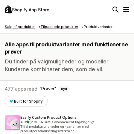
Shopify App Store
Salg af produkter
Tilpassede produkter
Produktvarianter
Alle apps til produktvarianter med funktionerne
prøver
Du finder på valgmuligheder og modeller.
Kunderne kombinerer dem, som de vil.
477 apps med
Prøver
Ryd
Built for Shopify
Easify Custom Product Options
ud af 5 stjerner
4,9
(2.865)
•
Gratis abonnement tilgængeligt
2865 anmeldelser i alt
Tilføj produktmuligheder og -varianter med
produktpersonaliseringsværktøjet