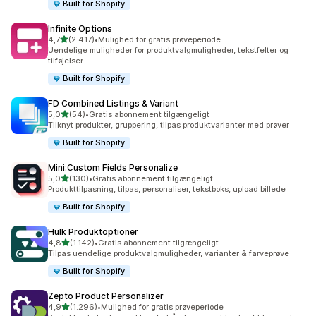
Built for Shopify
Infinite Options
ud af 5 stjerner
4,7
(2.417)
•
Mulighed for gratis prøveperiode
2417 anmeldelser i alt
Uendelige muligheder for produktvalgmuligheder, tekstfelter og
tilføjelser
Built for Shopify
FD Combined Listings & Variant
ud af 5 stjerner
5,0
(54)
•
Gratis abonnement tilgængeligt
54 anmeldelser i alt
Tilknyt produkter, gruppering, tilpas produktvarianter med prøver
Built for Shopify
Mini:Custom Fields Personalize
ud af 5 stjerner
5,0
(130)
•
Gratis abonnement tilgængeligt
130 anmeldelser i alt
Produkttilpasning, tilpas, personaliser, tekstboks, upload billede
Built for Shopify
Hulk Produktoptioner
ud af 5 stjerner
4,8
(1.142)
•
Gratis abonnement tilgængeligt
1142 anmeldelser i alt
Tilpas uendelige produktvalgmuligheder, varianter & farveprøve
Built for Shopify
Zepto Product Personalizer
ud af 5 stjerner
4,9
(1.296)
•
Mulighed for gratis prøveperiode
1296 anmeldelser i alt