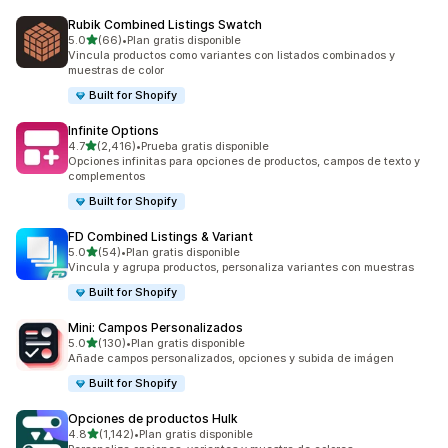
Rubik Combined Listings Swatch
de 5 estrellas
5.0
(66)
•
Plan gratis disponible
66 reseñas en total
Vincula productos como variantes con listados combinados y
muestras de color
Built for Shopify
Infinite Options
de 5 estrellas
4.7
(2,416)
•
Prueba gratis disponible
2416 reseñas en total
Opciones infinitas para opciones de productos, campos de texto y
complementos
Built for Shopify
FD Combined Listings & Variant
de 5 estrellas
5.0
(54)
•
Plan gratis disponible
54 reseñas en total
Vincula y agrupa productos, personaliza variantes con muestras
Built for Shopify
Mini: Campos Personalizados
de 5 estrellas
5.0
(130)
•
Plan gratis disponible
130 reseñas en total
Añade campos personalizados, opciones y subida de imágen
Built for Shopify
Opciones de productos Hulk
de 5 estrellas
4.8
(1,142)
•
Plan gratis disponible
1142 reseñas en total