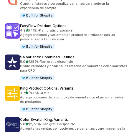
375 reseñas en total
Combina listados y personaliza variantes para mejorar la
experiencia de compra
Built for Shopify
EasyFlow Product Options
de 5 estrellas
4.9
(415)
•
Plan gratis disponible
415 reseñas en total
Agrega opciones y variantes de productos ilimitadas con un
personalizador fácil de usar
Built for Shopify
SA Variants: Combined Listings
de 5 estrellas
5.0
(389)
•
Plan gratis disponible
389 reseñas en total
Divide variantes y combina los listados de variantes como muestras
para CRO
Built for Shopify
King Product Options, Variants
de 5 estrellas
4.7
(446)
•
Gratis
446 reseñas en total
Agrega opciones de producto y de variante con el personalizador
de productos
Built for Shopify
Color Swatch King: Variants
de 5 estrellas
5.0
(2,779)
•
Plan gratis disponible
2779 reseñas en total
Aumenta las ventas con opciones de variantes como imagen de la