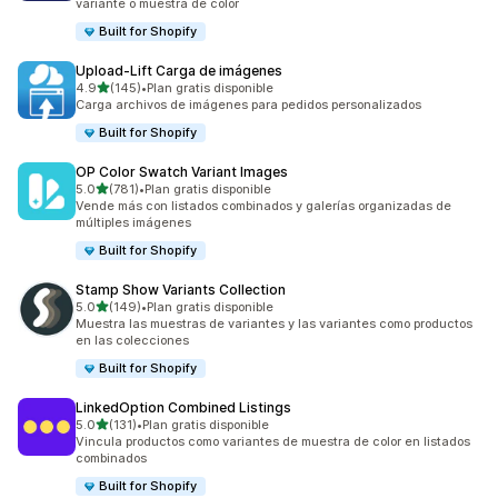
variante o muestra de color
Built for Shopify
Upload‑Lift Carga de imágenes
de 5 estrellas
4.9
(145)
•
Plan gratis disponible
145 reseñas en total
Carga archivos de imágenes para pedidos personalizados
Built for Shopify
OP Color Swatch Variant Images
de 5 estrellas
5.0
(781)
•
Plan gratis disponible
781 reseñas en total
Vende más con listados combinados y galerías organizadas de
múltiples imágenes
Built for Shopify
Stamp Show Variants Collection
de 5 estrellas
5.0
(149)
•
Plan gratis disponible
149 reseñas en total
Muestra las muestras de variantes y las variantes como productos
en las colecciones
Built for Shopify
LinkedOption Combined Listings
de 5 estrellas
5.0
(131)
•
Plan gratis disponible
131 reseñas en total
Vincula productos como variantes de muestra de color en listados
combinados
Built for Shopify