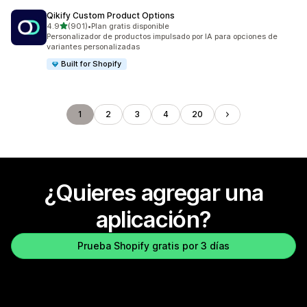
Qikify Custom Product Options
de 5 estrellas
4.9
(901)
•
Plan gratis disponible
901 reseñas en total
Personalizador de productos impulsado por IA para opciones de
variantes personalizadas
Built for Shopify
1
2
3
4
20
¿Quieres agregar una
aplicación?
Prueba Shopify gratis por 3 días