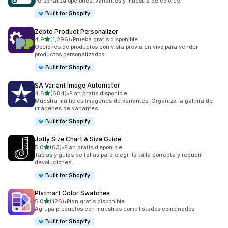
Personaliza opciones, variantes y muestra de colores.
Built for Shopify
Zepto Product Personalizer
de 5 estrellas
4.9
(1,296)
•
Prueba gratis disponible
1296 reseñas en total
Opciones de productos con vista previa en vivo para vender
productos personalizados
Built for Shopify
SA Variant Image Automator
de 5 estrellas
4.8
(684)
•
Plan gratis disponible
684 reseñas en total
Muestra múltiples imágenes de variantes. Organiza la galería de
imágenes de variantes.
Built for Shopify
Jotly Size Chart & Size Guide
de 5 estrellas
5.0
(63)
•
Plan gratis disponible
63 reseñas en total
Tablas y guías de tallas para elegir la talla correcta y reducir
devoluciones
Built for Shopify
Platmart Color Swatches
de 5 estrellas
5.0
(126)
•
Plan gratis disponible
126 reseñas en total
Agrupa productos con muestras como listados combinados
Built for Shopify