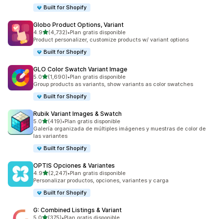
Built for Shopify
Globo Product Options, Variant
de 5 estrellas
4.9
(4,732)
•
Plan gratis disponible
4732 reseñas en total
Product personalizer, customize products w/ variant options
Built for Shopify
GLO Color Swatch Variant Image
de 5 estrellas
5.0
(1,690)
•
Plan gratis disponible
1690 reseñas en total
Group products as variants, show variants as color swatches
Built for Shopify
Rubik Variant Images & Swatch
de 5 estrellas
5.0
(419)
•
Plan gratis disponible
419 reseñas en total
Galería organizada de múltiples imágenes y muestras de color de
las variantes
Built for Shopify
OPTIS Opciones & Variantes
de 5 estrellas
4.9
(2,247)
•
Plan gratis disponible
2247 reseñas en total
Personalizar productos, opciones, variantes y carga
Built for Shopify
G: Combined Listings & Variant
de 5 estrellas
5.0
(375)
•
Plan gratis disponible