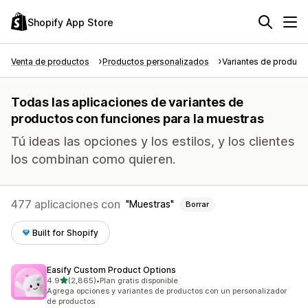
Shopify App Store
Venta de productos
Productos personalizados
Variantes de product
Todas las aplicaciones de variantes de
productos con funciones para la muestras
Tú ideas las opciones y los estilos, y los clientes
los combinan como quieren.
477 aplicaciones con
Muestras
Borrar
Built for Shopify
Easify Custom Product Options
de 5 estrellas
4.9
(2,865)
•
Plan gratis disponible
2865 reseñas en total
Agrega opciones y variantes de productos con un personalizador
de productos