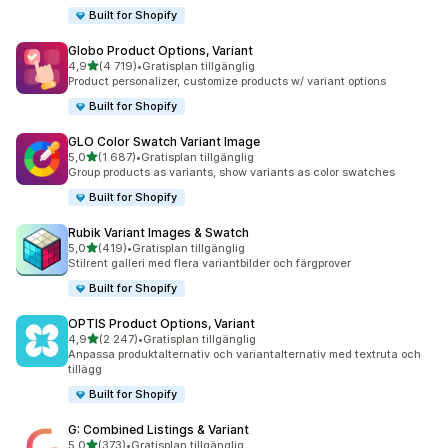
Built for Shopify
Globo Product Options, Variant
av 5 stjärnor
4,9
(4 719)
•
Gratisplan tillgänglig
4719 recensioner totalt
Product personalizer, customize products w/ variant options
Built for Shopify
GLO Color Swatch Variant Image
av 5 stjärnor
5,0
(1 687)
•
Gratisplan tillgänglig
1687 recensioner totalt
Group products as variants, show variants as color swatches
Built for Shopify
Rubik Variant Images & Swatch
av 5 stjärnor
5,0
(419)
•
Gratisplan tillgänglig
419 recensioner totalt
Stilrent galleri med flera variantbilder och färgprover
Built for Shopify
OPTIS Product Options, Variant
av 5 stjärnor
4,9
(2 247)
•
Gratisplan tillgänglig
2247 recensioner totalt
Anpassa produktalternativ och variantalternativ med textruta och
tillägg
Built for Shopify
G: Combined Listings & Variant
av 5 stjärnor
5,0
(373)
•
Gratisplan tillgänglig