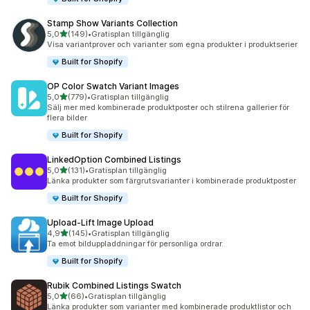
Stamp Show Variants Collection
av 5 stjärnor
5,0
(149)
•
Gratisplan tillgänglig
149 recensioner totalt
Visa variantprover och varianter som egna produkter i produktserier
Built for Shopify
OP Color Swatch Variant Images
av 5 stjärnor
5,0
(779)
•
Gratisplan tillgänglig
779 recensioner totalt
Sälj mer med kombinerade produktposter och stilrena gallerier för
flera bilder
Built for Shopify
LinkedOption Combined Listings
av 5 stjärnor
5,0
(131)
•
Gratisplan tillgänglig
131 recensioner totalt
Länka produkter som färgrutsvarianter i kombinerade produktposter
Built for Shopify
Upload‑Lift Image Upload
av 5 stjärnor
4,9
(145)
•
Gratisplan tillgänglig
145 recensioner totalt
Ta emot bilduppladdningar för personliga ordrar.
Built for Shopify
Rubik Combined Listings Swatch
av 5 stjärnor
5,0
(66)
•
Gratisplan tillgänglig
66 recensioner totalt
Länka produkter som varianter med kombinerade produktlistor och