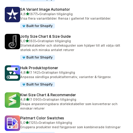
SA Variant Image Automator
av 5 stjärnor
4,8
(677)
•
Gratisplan tillgänglig
677 recensioner totalt
Visa flera variantbilder. Rensa i galleriet för variantbilder.
Built for Shopify
Jotly Size Chart & Size Guide
av 5 stjärnor
5,0
(63)
•
Gratisplan tillgänglig
63 recensioner totalt
Storlekstabeller och storleksguider som hjälper till att välja rätt
storlek och minska antalet returer
Built for Shopify
Hulk Produktoptioner
av 5 stjärnor
4,8
(1 142)
•
Gratisplan tillgänglig
1142 recensioner totalt
Anpassa oändliga produktalternativ, varianter & färgprov.
Built for Shopify
Kiwi Size Chart & Recommender
av 5 stjärnor
4,8
(1 090)
•
Gratisplan tillgänglig
1090 recensioner totalt
Skapa anpassningsbara storlekstabeller som konverterar och
minskar returer
Platmart Color Swatches
av 5 stjärnor
5,0
(125)
•
Gratisplan tillgänglig
125 recensioner totalt
Gruppera produkter med färgprover som kombinerade listningar