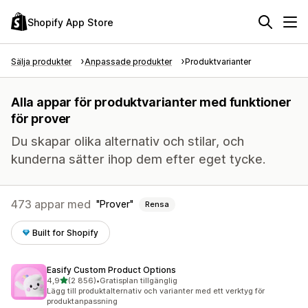
Shopify App Store
Sälja produkter
Anpassade produkter
Produktvarianter
Alla appar för produktvarianter med funktioner
för prover
Du skapar olika alternativ och stilar, och
kunderna sätter ihop dem efter eget tycke.
473 appar med
Prover
Rensa
Built for Shopify
Easify Custom Product Options
av 5 stjärnor
4,9
(2 856)
•
Gratisplan tillgänglig
2856 recensioner totalt
Lägg till produktalternativ och varianter med ett verktyg för
produktanpassning