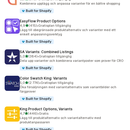
373 recensioner totalt
Kombinera upplägg och anpassa varianter för en bättre shopping
Built for Shopify
EasyFlow Product Options
av 5 stjärnor
4,9
(415)
•
Gratisplan tillgänglig
415 recensioner totalt
Lägg till obegränsade produktalternativ och varianter med ett
enkelt anpassningsverktyg
Built for Shopify
SA Variants: Combined Listings
av 5 stjärnor
5,0
(384)
•
Gratisplan tillgänglig
384 recensioner totalt
Dela upp varianter och kombinera variantposter som prover för CRO
Built for Shopify
Color Swatch King: Variants
av 5 stjärnor
5,0
(2 774)
•
Gratisplan tillgänglig
2774 recensioner totalt
Öka försäljningen med variantalternativ som variantbilder och
färgprover
Built for Shopify
King Product Options, Variants
av 5 stjärnor
4,7
(446)
•
Gratis
446 recensioner totalt
Lägg till produktalternativ och variantalternativ med
produktanpassaren
Built for Shopify