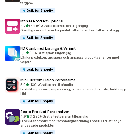
färgprov
Built for Shopify
Infinite Product Options
av 5 stjärnor
4,7
(2 416)
•
Gratis testversion tillgänglig
2416 recensioner totalt
Oändliga möjligheter för produktalternativ, textfält och tillägg
Built for Shopify
FD Combined Listings & Variant
av 5 stjärnor
5,0
(55)
•
Gratisplan tillgänglig
55 recensioner totalt
Länka produkter, gruppera och anpassa produktvarianter med
väljare
Built for Shopify
Mini:Custom Fields Personalize
av 5 stjärnor
5,0
(130)
•
Gratisplan tillgänglig
130 recensioner totalt
Produktanpassare, anpassning, personalisera, textruta, ladda upp
bild
Built for Shopify
Zepto Product Personalizer
av 5 stjärnor
4,9
(1 292)
•
Gratis testversion tillgänglig
1292 recensioner totalt
Produktalternativ med förhandsgranskning i realtid för att sälja
anpassade produkter
Built for Shopify