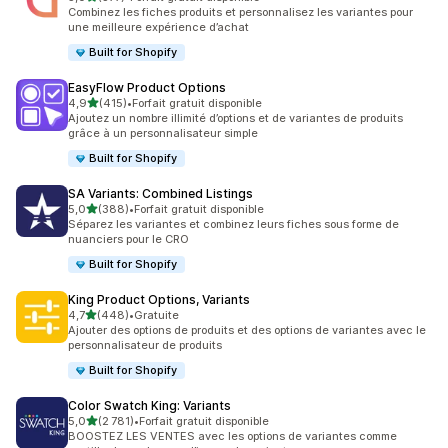
377 avis au total
Combinez les fiches produits et personnalisez les variantes pour
une meilleure expérience d’achat
Built for Shopify
EasyFlow Product Options
étoile(s) sur 5
4,9
(415)
•
Forfait gratuit disponible
415 avis au total
Ajoutez un nombre illimité d’options et de variantes de produits
grâce à un personnalisateur simple
Built for Shopify
SA Variants: Combined Listings
étoile(s) sur 5
5,0
(388)
•
Forfait gratuit disponible
388 avis au total
Séparez les variantes et combinez leurs fiches sous forme de
nuanciers pour le CRO
Built for Shopify
King Product Options, Variants
étoile(s) sur 5
4,7
(448)
•
Gratuite
448 avis au total
Ajouter des options de produits et des options de variantes avec le
personnalisateur de produits
Built for Shopify
Color Swatch King: Variants
étoile(s) sur 5
5,0
(2 781)
•
Forfait gratuit disponible
2781 avis au total
BOOSTEZ LES VENTES avec les options de variantes comme