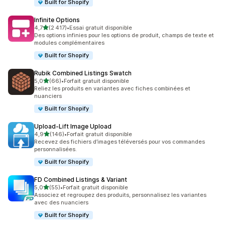
Built for Shopify
Infinite Options
étoile(s) sur 5
4,7
(2 417)
•
Essai gratuit disponible
2417 avis au total
Des options infinies pour les options de produit, champs de texte et
modules complémentaires
Built for Shopify
Rubik Combined Listings Swatch
étoile(s) sur 5
5,0
(66)
•
Forfait gratuit disponible
66 avis au total
Reliez les produits en variantes avec fiches combinées et
nuanciers
Built for Shopify
Upload‑Lift Image Upload
étoile(s) sur 5
4,9
(146)
•
Forfait gratuit disponible
146 avis au total
Recevez des fichiers d’images téléversés pour vos commandes
personnalisées.
Built for Shopify
FD Combined Listings & Variant
étoile(s) sur 5
5,0
(55)
•
Forfait gratuit disponible
55 avis au total
Associez et regroupez des produits, personnalisez les variantes
avec des nuanciers
Built for Shopify