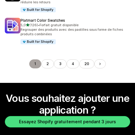
réduire les retours
Built for Shopify
Platmart Color Swatches
étoile(s) sur 5
5,0
(126)
•
Forfait gratuit disponible
126 avis au total
Regrouper des produits avec des pastilles sous forme de fiches
produits combinées
Built for Shopify
1
2
3
4
20
Vous souhaitez ajouter une
application ?
Essayez Shopify gratuitement pendant 3 jours