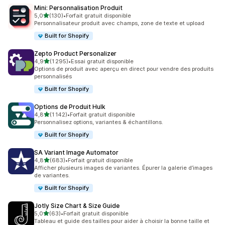
Mini: Personnalisation Produit
étoile(s) sur 5
5,0
(130)
•
Forfait gratuit disponible
130 avis au total
Personnalisateur produit avec champs, zone de texte et upload
Built for Shopify
Zepto Product Personalizer
étoile(s) sur 5
4,9
(1 295)
•
Essai gratuit disponible
1295 avis au total
Options de produit avec aperçu en direct pour vendre des produits
personnalisés
Built for Shopify
Options de Produit Hulk
étoile(s) sur 5
4,8
(1 142)
•
Forfait gratuit disponible
1142 avis au total
Personnalisez options, variantes & échantillons.
Built for Shopify
SA Variant Image Automator
étoile(s) sur 5
4,8
(683)
•
Forfait gratuit disponible
683 avis au total
Afficher plusieurs images de variantes. Épurer la galerie d’images
de variantes.
Built for Shopify
Jotly Size Chart & Size Guide
étoile(s) sur 5
5,0
(63)
•
Forfait gratuit disponible
63 avis au total
Tableau et guide des tailles pour aider à choisir la bonne taille et