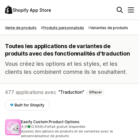
Shopify App Store
Vente de produits
Produits personnalisés
Variantes de produits
Toutes les applications de variantes de
produits avec des fonctionnalités d'traduction
Vous créez les options et les styles, et les
clients les combinent comme ils le souhaitent.
477 applications avec
Traduction
Effacer
Built for Shopify
Easify Custom Product Options
étoile(s) sur 5
4,9
(2 866)
•
Forfait gratuit disponible
2866 avis au total
Ajoutez des options de produits et de variantes avec le
personnalisateur de produits