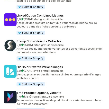
pastille de couleur ou d’image de variante
Built for Shopify
LinkedOption Combined Listings
étoile(s) sur 5
5,0
(131)
•
Forfait gratuit disponible
131 avis au total
Associez des produits en tant que variantes de nuanciers de
couleurs dans des fiches produits combinées
Built for Shopify
Stamp Show Variants Collection
étoile(s) sur 5
5,0
(149)
•
Forfait gratuit disponible
149 avis au total
Affichez des nuanciers de variantes et des variantes sous forme
de produits sur les collections
Built for Shopify
OP Color Swatch Variant Images
étoile(s) sur 5
5,0
(779)
•
Forfait gratuit disponible
779 avis au total
Vendez plus avec des fiches combinées et une galerie d’images
multiples épurée
Built for Shopify
Ymq Product Options, Variants
étoile(s) sur 5
4,9
(367)
•
Forfait gratuit disponible
367 avis au total
Personnalisez les options de produits et de variantes avec champ
de texte et complément