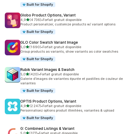
Built for Shopify
Globo Product Options, Variant
étoile(s) sur 5
4,9
(4 736)
•
Forfait gratuit disponible
4736 avis au total
Product personalizer, customize products w/ variant options
Built for Shopify
GLO Color Swatch Variant Image
étoile(s) sur 5
5,0
(1 690)
•
Forfait gratuit disponible
1690 avis au total
Group products as variants, show variants as color swatches
Built for Shopify
Rubik Variant Images & Swatch
étoile(s) sur 5
5,0
(420)
•
Forfait gratuit disponible
420 avis au total
Galerie d’images de variantes épurée et pastilles de couleur de
variantes
Built for Shopify
OPTIS Product Options, Variant
étoile(s) sur 5
4,9
(2 247)
•
Forfait gratuit disponible
2247 avis au total
Personnalisez options produit illimitées, variantes & upload
Built for Shopify
G: Combined Listings & Variant
étoile(s) sur 5
5,0
(377)
•
Forfait gratuit disponible