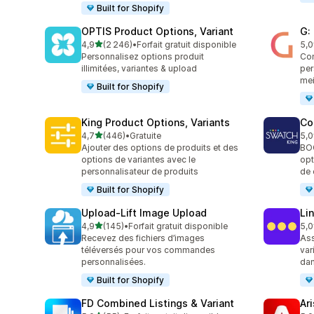
Built for Shopify
OPTIS Product Options, Variant
G:
étoile(s) sur 5
4,9
(2 246)
•
Forfait gratuit disponible
5,0
2246 avis au total
374
Personnalisez options produit
Com
illimitées, variantes & upload
per
mei
Built for Shopify
King Product Options, Variants
Co
étoile(s) sur 5
4,7
(446)
•
Gratuite
5,0
446 avis au total
277
Ajouter des options de produits et des
BO
options de variantes avec le
opt
personnalisateur de produits
de 
Built for Shopify
Upload‑Lift Image Upload
Li
étoile(s) sur 5
4,9
(145)
•
Forfait gratuit disponible
5,0
145 avis au total
131
Recevez des fichiers d’images
Ass
téléversés pour vos commandes
var
personnalisées.
dan
Built for Shopify
FD Combined Listings & Variant
Ar