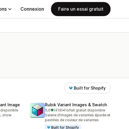
ions
Connexion
Faire un essai gratuit
Built for Shopify
iant Image
Rubik Variant Images & Swatch
étoile(s) sur 5
t disponible
5,0
(419)
•
Forfait gratuit disponible
419 avis au total
s, show
Galerie d’images de variantes épurée et
pastilles de couleur de variantes
Built for Shopify