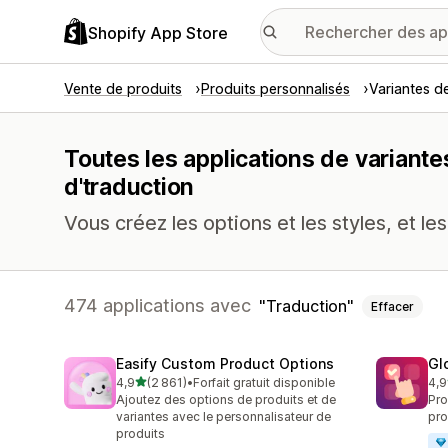
Shopify App Store
Vente de produits
Produits personnalisés
Variantes d
Toutes les applications de variante
d'traduction
Vous créez les options et les styles, et le
474 applications avec
Traduction
Effacer
Easify Custom Product Options
Gl
étoile(s) sur 5
4,9
(2 861)
•
Forfait gratuit disponible
4,9
2861 avis au total
472
Ajoutez des options de produits et de
Pro
variantes avec le personnalisateur de
pro
produits