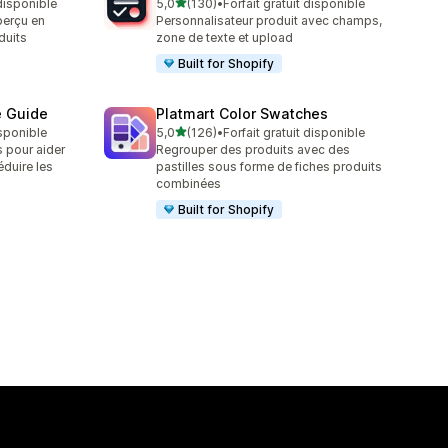
étoile(s) sur 5
 disponible
5,0
(130)
•
Forfait gratuit disponible
130 avis au total
perçu en
Personnalisateur produit avec champs,
duits
zone de texte et upload
Built for Shopify
e Guide
Platmart Color Swatches
étoile(s) sur 5
isponible
5,0
(126)
•
Forfait gratuit disponible
126 avis au total
s pour aider
Regrouper des produits avec des
réduire les
pastilles sous forme de fiches produits
combinées
Built for Shopify