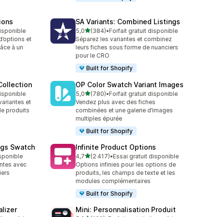
ions
SA Variants: Combined Listings
étoile(s) sur 5
disponible
5,0
(384)
•
Forfait gratuit disponible
384 avis au total
d’options et
Séparez les variantes et combinez
râce à un
leurs fiches sous forme de nuanciers
pour le CRO
Built for Shopify
ollection
OP Color Swatch Variant Images
étoile(s) sur 5
disponible
5,0
(780)
•
Forfait gratuit disponible
780 avis au total
variantes et
Vendez plus avec des fiches
de produits
combinées et une galerie d’images
multiples épurée
Built for Shopify
ngs Swatch
Infinite Product Options
étoile(s) sur 5
isponible
4,7
(2 417)
•
Essai gratuit disponible
2417 avis au total
antes avec
Options infinies pour les options de
iers
produits, les champs de texte et les
modules complémentaires
Built for Shopify
lizer
Mini: Personnalisation Produit