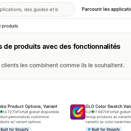
Parcourir les applicat
e produits
s de produits avec des fonctionnalités
s clients les combinent comme ils le souhaitent.
obo Product Options, Variant
GLO Color Swatch Var
étoile(s) sur 5
étoile(s) sur 5
(4 727)
•
Forfait gratuit disponible
5,0
(1 687)
•
Forfait gratui
7 avis au total
1687 avis au total
duct personalizer, customize
Group products as variant
ducts w/ variant options
variants as color swatches
Built for Shopify
Built for Shopify