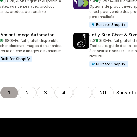
étoile(s) sur 5
étoile(s) sur 5
(1 620)
•
Forfait gratuit disponible
4,9
(1 294)
•
Essai gratuit
0 avis au total
1294 avis au total
stez vos ventes avec product
Options de produit avec a
iants, product personalizer
direct pour vendre des pro
personnalisés
Built for Shopify
 Variant Image Automator
Jotly Size Chart & Siz
étoile(s) sur 5
étoile(s) sur 5
(680)
•
Forfait gratuit disponible
5,0
(63)
•
Forfait gratuit d
 avis au total
63 avis au total
icher plusieurs images de variantes.
Tableau et guide des taille
rer la galerie d’images de variantes.
à choisir la bonne taille et 
retours
Built for Shopify
Built for Shopify
Suivant
1
2
3
4
…
20