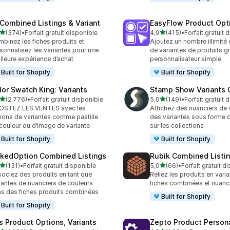
 Combined Listings & Variant
EasyFlow Product Opt
étoile(s) sur 5
étoile(s) sur 5
(374)
•
Forfait gratuit disponible
4,9
(415)
•
Forfait gratuit 
 avis au total
415 avis au total
binez les fiches produits et
Ajoutez un nombre illimité 
sonnalisez les variantes pour une
de variantes de produits g
lleure expérience d’achat
personnalisateur simple
Built for Shopify
Built for Shopify
lor Swatch King: Variants
Stamp Show Variants C
étoile(s) sur 5
étoile(s) sur 5
(2 776)
•
Forfait gratuit disponible
5,0
(149)
•
Forfait gratuit 
6 avis au total
149 avis au total
OSTEZ LES VENTES avec les
Affichez des nuanciers de 
ions de variantes comme pastille
des variantes sous forme 
couleur ou d’image de variante
sur les collections
Built for Shopify
Built for Shopify
nkedOption Combined Listings
Rubik Combined Listi
étoile(s) sur 5
étoile(s) sur 5
(131)
•
Forfait gratuit disponible
5,0
(66)
•
Forfait gratuit d
 avis au total
66 avis au total
ociez des produits en tant que
Reliez les produits en vari
iantes de nuanciers de couleurs
fiches combinées et nuanc
s des fiches produits combinées
Built for Shopify
Built for Shopify
is Product Options, Variants
Zepto Product Persona