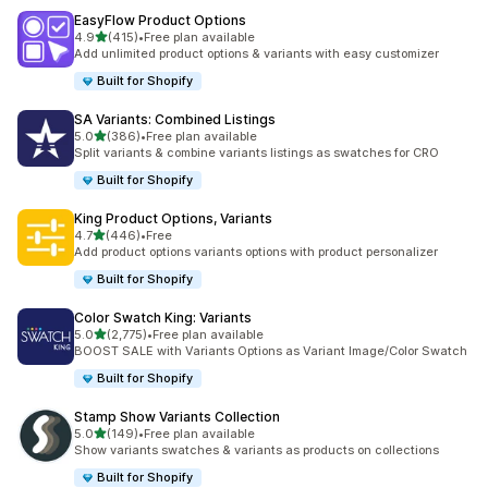
EasyFlow Product Options
เต็ม 5 ดาว
4.9
(415)
•
Free plan available
ทั้งหมด 415 รีวิว
Add unlimited product options & variants with easy customizer
Built for Shopify
SA Variants: Combined Listings
เต็ม 5 ดาว
5.0
(386)
•
Free plan available
ทั้งหมด 386 รีวิว
Split variants & combine variants listings as swatches for CRO
Built for Shopify
King Product Options, Variants
เต็ม 5 ดาว
4.7
(446)
•
Free
ทั้งหมด 446 รีวิว
Add product options variants options with product personalizer
Built for Shopify
Color Swatch King: Variants
เต็ม 5 ดาว
5.0
(2,775)
•
Free plan available
ทั้งหมด 2775 รีวิว
BOOST SALE with Variants Options as Variant Image/Color Swatch
Built for Shopify
Stamp Show Variants Collection
เต็ม 5 ดาว
5.0
(149)
•
Free plan available
ทั้งหมด 149 รีวิว
Show variants swatches & variants as products on collections
Built for Shopify