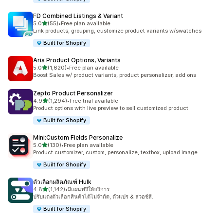
FD Combined Listings & Variant
เต็ม 5 ดาว
5.0
(55)
•
Free plan available
ทั้งหมด 55 รีวิว
Link products, grouping, customize product variants w/swatches
Built for Shopify
Aris Product Options, Variants
เต็ม 5 ดาว
5.0
(1,620)
•
Free plan available
ทั้งหมด 1620 รีวิว
Boost Sales w/ product variants, product personalizer, add ons
Zepto Product Personalizer
เต็ม 5 ดาว
4.9
(1,294)
•
Free trial available
ทั้งหมด 1294 รีวิว
Product options with live preview to sell customized product
Built for Shopify
Mini:Custom Fields Personalize
เต็ม 5 ดาว
5.0
(130)
•
Free plan available
ทั้งหมด 130 รีวิว
Product customizer, custom, personalize, textbox, upload image
Built for Shopify
ตัวเลือกผลิตภัณฑ์ Hulk
เต็ม 5 ดาว
4.8
(1,142)
•
มีแผนฟรีให้บริการ
ทั้งหมด 1142 รีวิว
ปรับแต่งตัวเลือกสินค้าได้ไม่จำกัด, ตัวแปร & สวอช์สี.
Built for Shopify