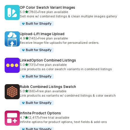
OP Color Swatch Variant Images
เต็ม 5 ดาว
5.0
(780)
•
Free plan available
ทั้งหมด 780 รีวิว
Sell more w/ combined listings & clean multiple images gallery
Built for Shopify
Upload‑Lift Image Upload
เต็ม 5 ดาว
4.9
(145)
•
Free plan available
ทั้งหมด 145 รีวิว
Receive Image file uploads for personalized orders.
Built for Shopify
LinkedOption Combined Listings
เต็ม 5 ดาว
5.0
(131)
•
Free plan available
ทั้งหมด 131 รีวิว
Link products as color swatch variants in combined listings
Built for Shopify
Rubik Combined Listings Swatch
เต็ม 5 ดาว
5.0
(66)
•
Free plan available
ทั้งหมด 66 รีวิว
Link products as variants w/ combined listings & color swatch
Built for Shopify
Infinite Product Options
เต็ม 5 ดาว
4.7
(2,417)
•
Free trial available
ทั้งหมด 2417 รีวิว
Infinite options for product options, text fields & add-ons
Built for Shopify