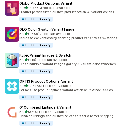
Globo Product Options, Variant
เต็ม 5 ดาว
4.9
(4,726)
•
Free plan available
ทั้งหมด 4726 รีวิว
Product personalizer, custom product option w/ variant options
Built for Shopify
GLO Color Swatch Variant Image
เต็ม 5 ดาว
5.0
(1,689)
•
Free plan available
ทั้งหมด 1689 รีวิว
Increase conversions by showing product variants as swatches
Built for Shopify
Rubik Variant Images & Swatch
เต็ม 5 ดาว
5.0
(419)
•
Free plan available
ทั้งหมด 419 รีวิว
Clean multiple variant images gallery & variant color swatches
Built for Shopify
OPTIS Product Options, Variant
เต็ม 5 ดาว
4.9
(2,246)
•
Free plan available
ทั้งหมด 2246 รีวิว
Personalize product options variant option w/ text box, add on
Built for Shopify
G: Combined Listings & Variant
เต็ม 5 ดาว
5.0
(374)
•
Free plan available
ทั้งหมด 374 รีวิว
Combine listings and customize variants for a better shopping
Built for Shopify