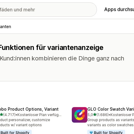
Apps durchs
ianten
 Funktionen für variantenanzeige
e Kund:innen kombinieren die Dinge ganz nach
obo Product Options, Variant
GLO Color Swatch Var
von 5 Sternen
von 5 Sternen
(4.717)
•
Kostenloser Plan verfügbar
5,0
(1.686)
•
7 Rezensionen insgesamt
1686 Rezensionen insges
duct personalizer, customize
Group products as variant
ducts w/ variant options
variants as color swatches
Built for Shopify
Built for Shopify