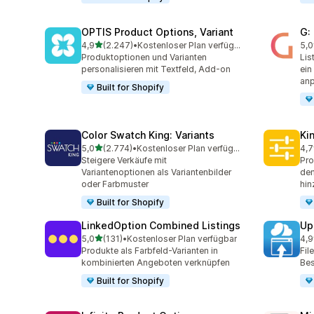
OPTIS Product Options, Variant
G:
von 5 Sternen
4,9
(2.247)
•
Kostenloser Plan verfügbar
5,0
2247 Rezensionen insgesamt
373
Produktoptionen und Varianten
Lis
personalisieren mit Textfeld, Add-on
ein
an
Built for Shopify
Color Swatch King: Variants
Ki
von 5 Sternen
5,0
(2.774)
•
Kostenloser Plan verfügbar
4,7
2774 Rezensionen insgesamt
446
Steigere Verkäufe mit
Pro
Variantenoptionen als Variantenbilder
dem
oder Farbmuster
hin
Built for Shopify
LinkedOption Combined Listings
Up
von 5 Sternen
5,0
(131)
•
Kostenloser Plan verfügbar
4,9
131 Rezensionen insgesamt
145
Produkte als Farbfeld-Varianten in
Fil
kombinierten Angeboten verknüpfen
Bes
Built for Shopify