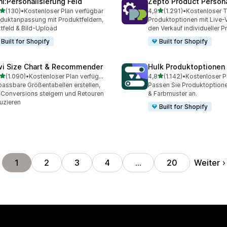
ni:Personalisierung Feld
Zepto Product Persona
von 5 Sternen
von 5 Sternen
(130)
•
Kostenloser Plan verfügbar
4,9
(1.291)
•
 Rezensionen insgesamt
1291 Rezensionen insgesa
duktanpassung mit Produktfeldern,
Produktoptionen mit Live-
tfeld & Bild-Upload
den Verkauf individueller 
Built for Shopify
Built for Shopify
wi Size Chart & Recommender
Hulk Produktoptionen
von 5 Sternen
von 5 Sternen
(1.090)
•
Kostenloser Plan verfügbar
4,8
(1.142)
•
0 Rezensionen insgesamt
1142 Rezensionen insgesa
assbare Größentabellen erstellen,
Passen Sie Produkt­optione
 Conversions steigern und Retouren
& Farbmuster an.
uzieren
Built for Shopify
Weiter
1
2
3
4
…
20