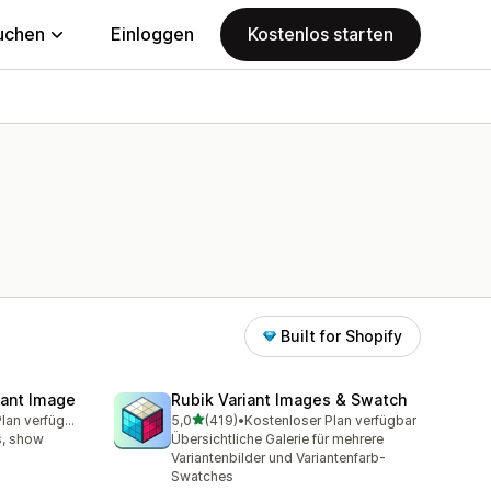
uchen
Einloggen
Kostenlos starten
Built for Shopify
iant Image
Rubik Variant Images & Swatch
von 5 Sternen
Kostenloser Plan verfügbar
5,0
(419)
•
Kostenloser Plan verfügbar
amt
419 Rezensionen insgesamt
s, show
Übersichtliche Galerie für mehrere
Variantenbilder und Variantenfarb-
Swatches