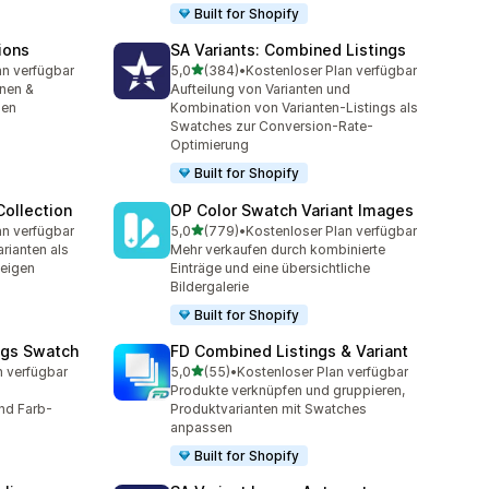
Built for Shopify
ions
SA Variants: Combined Listings
von 5 Sternen
an verfügbar
5,0
(384)
•
Kostenloser Plan verfügbar
mt
384 Rezensionen insgesamt
nen &
Aufteilung von Varianten und
hen
Kombination von Varianten-Listings als
Swatches zur Conversion-Rate-
Optimierung
Built for Shopify
ollection
OP Color Swatch Variant Images
von 5 Sternen
an verfügbar
5,0
(779)
•
Kostenloser Plan verfügbar
mt
779 Rezensionen insgesamt
rianten als
Mehr verkaufen durch kombinierte
zeigen
Einträge und eine übersichtliche
Bildergalerie
Built for Shopify
ngs Swatch
FD Combined Listings & Variant
von 5 Sternen
n verfügbar
5,0
(55)
•
Kostenloser Plan verfügbar
t
55 Rezensionen insgesamt
Produkte verknüpfen und gruppieren,
nd Farb-
Produktvarianten mit Swatches
anpassen
Built for Shopify