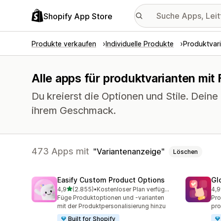
Shopify App Store
Produkte verkaufen
Individuelle Produkte
Produktvar
Alle apps für produktvarianten mit
Du kreierst die Optionen und Stile. Dein
ihrem Geschmack.
473 Apps mit
Variantenanzeige
Löschen
Easify Custom Product Options
Gl
von 5 Sternen
4,9
(2.855)
•
Kostenloser Plan verfügbar
4,9
2855 Rezensionen insgesamt
471
Füge Produktoptionen und -varianten
Pro
mit der Produktpersonalisierung hinzu
pro
Built for Shopify