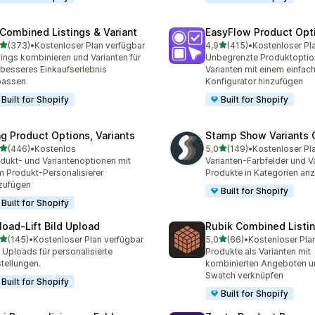
 Combined Listings & Variant
EasyFlow Product Opt
von 5 Sternen
von 5 Sternen
(373)
•
Kostenloser Plan verfügbar
4,9
(415)
•
Kostenloser Pl
 Rezensionen insgesamt
415 Rezensionen insgesa
tings kombinieren und Varianten für
Unbegrenzte Produktoptio
 besseres Einkaufserlebnis
Varianten mit einem einfac
passen
Konfigurator hinzufügen
Built for Shopify
Built for Shopify
ng Product Options, Variants
Stamp Show Variants C
von 5 Sternen
von 5 Sternen
(446)
•
Kostenlos
5,0
(149)
•
Kostenloser Pl
 Rezensionen insgesamt
149 Rezensionen insgesa
dukt- und Variantenoptionen mit
Varianten-Farbfelder und Va
 Produkt-Personalisierer
Produkte in Kategorien an
zufügen
Built for Shopify
Built for Shopify
load‑Lift Bild Upload
Rubik Combined Listi
von 5 Sternen
von 5 Sternen
(145)
•
Kostenloser Plan verfügbar
5,0
(66)
•
Kostenloser Pla
 Rezensionen insgesamt
66 Rezensionen insgesam
e Uploads für personalisierte
Produkte als Varianten mit
tellungen.
kombinierten Angeboten u
Swatch verknüpfen
Built for Shopify
Built for Shopify