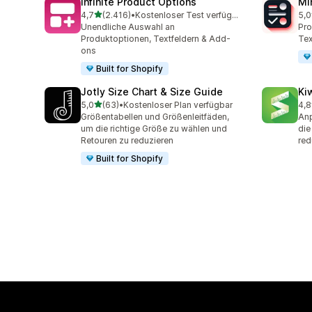
Infinite Product Options
Mi
von 5 Sternen
4,7
(2.416)
•
Kostenloser Test verfügbar
5,0
2416 Rezensionen insgesamt
130
Unendliche Auswahl an
Pro
Produktoptionen, Textfeldern & Add-
Tex
ons
Built for Shopify
Jotly Size Chart & Size Guide
Ki
von 5 Sternen
5,0
(63)
•
Kostenloser Plan verfügbar
4,8
63 Rezensionen insgesamt
109
Größentabellen und Größenleitfäden,
Anp
um die richtige Größe zu wählen und
die
Retouren zu reduzieren
red
Built for Shopify