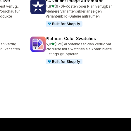
lizer
SA Variant Image Automator
von 5 Sternen
Kostenloser Test verfügbar
4,8
(676)
•
Kostenloser Plan verfügbar
mt
676 Rezensionen insgesamt
Vorschau für
Mehrere Variantenbilder anzeigen.
Produkte
Variantenbild-Galerie aufräumen.
Built for Shopify
Platmart Color Swatches
von 5 Sternen
Kostenloser Plan verfügbar
5,0
(125)
•
Kostenloser Plan verfügbar
mt
125 Rezensionen insgesamt
n, Varianten
Produkte mit Swatches als kombinierte
Listings gruppieren
Built for Shopify