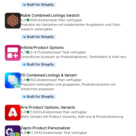
Built for Shopify
Rubik Combined Listings Swatch
von 5 Sternen
5,0
(66)
•
Kostenloser Plan verfügbar
66 Rezensionen insgesamt
Produkte als Varianten mit kombinierten Angeboten und Farb-
Swatch verknüpfen
Built for Shopify
Infinite Product Options
von 5 Sternen
4,7
(2.417)
•
Kostenloser Test verfügbar
2417 Rezensionen insgesamt
Unendliche Auswahl an Produktoptionen, Textfeldern & Add-ons
Built for Shopify
FD Combined Listings & Variant
von 5 Sternen
5,0
(55)
•
Kostenloser Plan verfügbar
55 Rezensionen insgesamt
Produkte verknüpfen und gruppieren, Produktvarianten mit
Swatches anpassen
Built for Shopify
Aris Product Options, Variants
von 5 Sternen
5,0
(1.620)
•
Kostenloser Plan verfügbar
1620 Rezensionen insgesamt
Mehr Umsatz mit Product Variants, Add-ons & Personalisierung
Zepto Product Personalizer
von 5 Sternen
4,9
(1.294)
•
Kostenloser Test verfügbar
1294 Rezensionen insgesamt