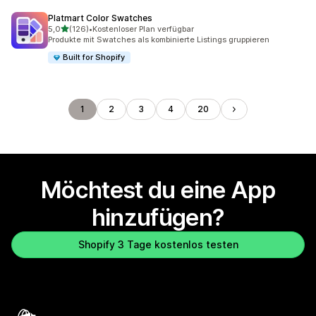
Platmart Color Swatches
von 5 Sternen
5,0
(126)
•
Kostenloser Plan verfügbar
126 Rezensionen insgesamt
Produkte mit Swatches als kombinierte Listings gruppieren
Built for Shopify
1
2
3
4
20
Möchtest du eine App
hinzufügen?
Shopify 3 Tage kostenlos testen