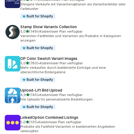
2775 Rezensionen insgesamt
Steigere Verkäufe mit Variantenoptionen als Variantenbilder oder
Farbmuster
Built for Shopify
Stamp Show Variants Collection
von 5 Sternen
5,0
(149)
•
Kostenloser Plan verfügbar
149 Rezensionen insgesamt
Varianten-Farbfelder und Varianten als Produkte in Kategorien
anzeigen
Built for Shopify
OP Color Swatch Variant Images
von 5 Sternen
5,0
(780)
•
Kostenloser Plan verfügbar
780 Rezensionen insgesamt
Mehr verkaufen durch kombinierte Einträge und eine
übersichtliche Bildergalerie
Built for Shopify
Upload‑Lift Bild Upload
von 5 Sternen
4,9
(145)
•
Kostenloser Plan verfügbar
145 Rezensionen insgesamt
File Uploads für personalisierte Bestellungen.
Built for Shopify
LinkedOption Combined Listings
von 5 Sternen
5,0
(131)
•
Kostenloser Plan verfügbar
131 Rezensionen insgesamt
Produkte als Farbfeld-Varianten in kombinierten Angeboten
verknüpfen