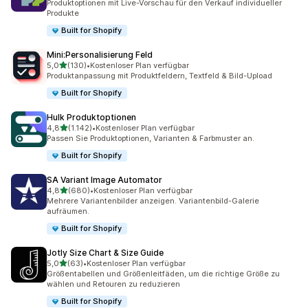
Produktoptionen mit Live-Vorschau für den Verkauf individueller
Produkte
Built for Shopify
Mini:Personalisierung Feld
von 5 Sternen
5,0
(130)
•
Kostenloser Plan verfügbar
130 Rezensionen insgesamt
Produktanpassung mit Produktfeldern, Textfeld & Bild-Upload
Built for Shopify
Hulk Produktoptionen
von 5 Sternen
4,8
(1.142)
•
Kostenloser Plan verfügbar
1142 Rezensionen insgesamt
Passen Sie Produkt­optionen, Varianten & Farbmuster an.
Built for Shopify
SA Variant Image Automator
von 5 Sternen
4,8
(680)
•
Kostenloser Plan verfügbar
680 Rezensionen insgesamt
Mehrere Variantenbilder anzeigen. Variantenbild-Galerie
aufräumen.
Built for Shopify
Jotly Size Chart & Size Guide
von 5 Sternen
5,0
(63)
•
Kostenloser Plan verfügbar
63 Rezensionen insgesamt
Größentabellen und Größenleitfäden, um die richtige Größe zu
wählen und Retouren zu reduzieren
Built for Shopify