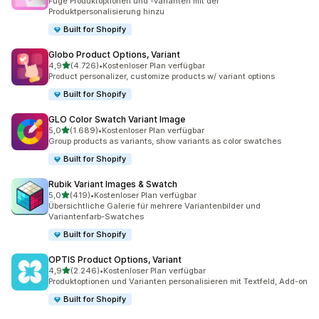
Füge Produktoptionen und -varianten mit der
Produktpersonalisierung hinzu
Built for Shopify
Globo Product Options, Variant
von 5 Sternen
4,9
(4.726)
•
Kostenloser Plan verfügbar
4726 Rezensionen insgesamt
Product personalizer, customize products w/ variant options
Built for Shopify
GLO Color Swatch Variant Image
von 5 Sternen
5,0
(1.689)
•
Kostenloser Plan verfügbar
1689 Rezensionen insgesamt
Group products as variants, show variants as color swatches
Built for Shopify
Rubik Variant Images & Swatch
von 5 Sternen
5,0
(419)
•
Kostenloser Plan verfügbar
419 Rezensionen insgesamt
Übersichtliche Galerie für mehrere Variantenbilder und
Variantenfarb-Swatches
Built for Shopify
OPTIS Product Options, Variant
von 5 Sternen
4,9
(2.246)
•
Kostenloser Plan verfügbar
2246 Rezensionen insgesamt
Produktoptionen und Varianten personalisieren mit Textfeld, Add-on
Built for Shopify