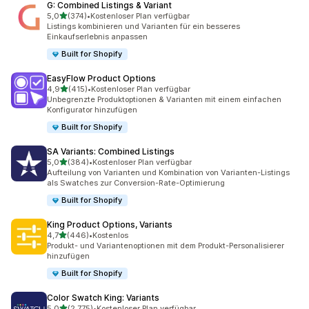
G: Combined Listings & Variant
von 5 Sternen
5,0
(374)
•
Kostenloser Plan verfügbar
374 Rezensionen insgesamt
Listings kombinieren und Varianten für ein besseres
Einkaufserlebnis anpassen
Built for Shopify
EasyFlow Product Options
von 5 Sternen
4,9
(415)
•
Kostenloser Plan verfügbar
415 Rezensionen insgesamt
Unbegrenzte Produktoptionen & Varianten mit einem einfachen
Konfigurator hinzufügen
Built for Shopify
SA Variants: Combined Listings
von 5 Sternen
5,0
(384)
•
Kostenloser Plan verfügbar
384 Rezensionen insgesamt
Aufteilung von Varianten und Kombination von Varianten-Listings
als Swatches zur Conversion-Rate-Optimierung
Built for Shopify
King Product Options, Variants
von 5 Sternen
4,7
(446)
•
Kostenlos
446 Rezensionen insgesamt
Produkt- und Variantenoptionen mit dem Produkt-Personalisierer
hinzufügen
Built for Shopify
Color Swatch King: Variants
von 5 Sternen
5,0
(2.775)
•
Kostenloser Plan verfügbar