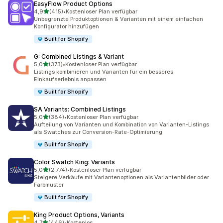
EasyFlow Product Options
von 5 Sternen
4,9
(415)
•
Kostenloser Plan verfügbar
415 Rezensionen insgesamt
Unbegrenzte Produktoptionen & Varianten mit einem einfachen
Konfigurator hinzufügen
Built for Shopify
G: Combined Listings & Variant
von 5 Sternen
5,0
(373)
•
Kostenloser Plan verfügbar
373 Rezensionen insgesamt
Listings kombinieren und Varianten für ein besseres
Einkaufserlebnis anpassen
Built for Shopify
SA Variants: Combined Listings
von 5 Sternen
5,0
(384)
•
Kostenloser Plan verfügbar
384 Rezensionen insgesamt
Aufteilung von Varianten und Kombination von Varianten-Listings
als Swatches zur Conversion-Rate-Optimierung
Built for Shopify
Color Swatch King: Variants
von 5 Sternen
5,0
(2.774)
•
Kostenloser Plan verfügbar
2774 Rezensionen insgesamt
Steigere Verkäufe mit Variantenoptionen als Variantenbilder oder
Farbmuster
Built for Shopify
King Product Options, Variants
von 5 Sternen
4,7
(446)
•
Kostenlos