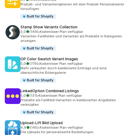
446 Rezensionen insgesamt
Produkt- und Variantenoptionen mit dem Produkt-Personalisierer
hinzufügen
Built for Shopify
Stamp Show Variants Collection
von 5 Sternen
5,0
(149)
•
Kostenloser Plan verfügbar
149 Rezensionen insgesamt
Varianten-Farbfelder und Varianten als Produkte in Kategorien
anzeigen
Built for Shopify
OP Color Swatch Variant Images
von 5 Sternen
5,0
(779)
•
Kostenloser Plan verfügbar
779 Rezensionen insgesamt
Mehr verkaufen durch kombinierte Einträge und eine
übersichtliche Bildergalerie
Built for Shopify
LinkedOption Combined Listings
von 5 Sternen
5,0
(131)
•
Kostenloser Plan verfügbar
131 Rezensionen insgesamt
Produkte als Farbfeld-Varianten in kombinierten Angeboten
verknüpfen
Built for Shopify
Upload‑Lift Bild Upload
von 5 Sternen
4,9
(145)
•
Kostenloser Plan verfügbar
145 Rezensionen insgesamt
File Uploads für personalisierte Bestellungen.