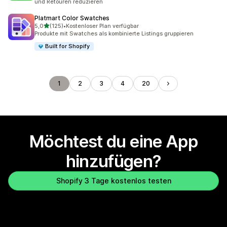
und Retouren reduzieren
Platmart Color Swatches
von 5 Sternen
5,0
(125)
•
Kostenloser Plan verfügbar
125 Rezensionen insgesamt
Produkte mit Swatches als kombinierte Listings gruppieren
Built for Shopify
1
2
3
4
20
Möchtest du eine App
hinzufügen?
Shopify 3 Tage kostenlos testen