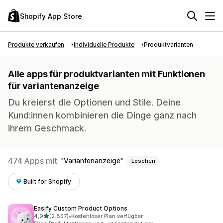
Shopify App Store
Produkte verkaufen
Individuelle Produkte
Produktvarianten
Alle apps für produktvarianten mit Funktionen
für variantenanzeige
Du kreierst die Optionen und Stile. Deine
Kund:innen kombinieren die Dinge ganz nach
ihrem Geschmack.
474 Apps mit
Variantenanzeige
Löschen
Built for Shopify
Easify Custom Product Options
von 5 Sternen
4,9
(2.857)
•
Kostenloser Plan verfügbar
2857 Rezensionen insgesamt