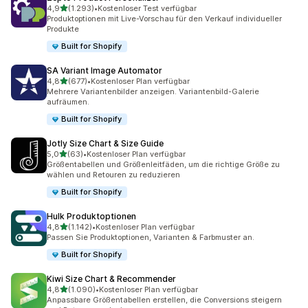
von 5 Sternen
4,9
(1.293)
•
Kostenloser Test verfügbar
1293 Rezensionen insgesamt
Produktoptionen mit Live-Vorschau für den Verkauf individueller
Produkte
Built for Shopify
SA Variant Image Automator
von 5 Sternen
4,8
(677)
•
Kostenloser Plan verfügbar
677 Rezensionen insgesamt
Mehrere Variantenbilder anzeigen. Variantenbild-Galerie
aufräumen.
Built for Shopify
Jotly Size Chart & Size Guide
von 5 Sternen
5,0
(63)
•
Kostenloser Plan verfügbar
63 Rezensionen insgesamt
Größentabellen und Größenleitfäden, um die richtige Größe zu
wählen und Retouren zu reduzieren
Built for Shopify
Hulk Produktoptionen
von 5 Sternen
4,8
(1.142)
•
Kostenloser Plan verfügbar
1142 Rezensionen insgesamt
Passen Sie Produkt­optionen, Varianten & Farbmuster an.
Built for Shopify
Kiwi Size Chart & Recommender
von 5 Sternen
4,8
(1.090)
•
Kostenloser Plan verfügbar
1090 Rezensionen insgesamt
Anpassbare Größentabellen erstellen, die Conversions steigern