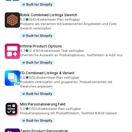
Built for Shopify
Rubik Combined Listings Swatch
von 5 Sternen
5,0
(66)
•
Kostenloser Plan verfügbar
66 Rezensionen insgesamt
Produkte als Varianten mit kombinierten Angeboten und Farb-
Swatch verknüpfen
Built for Shopify
Infinite Product Options
von 5 Sternen
4,7
(2.416)
•
Kostenloser Test verfügbar
2416 Rezensionen insgesamt
Unendliche Auswahl an Produktoptionen, Textfeldern & Add-ons
Built for Shopify
FD Combined Listings & Variant
von 5 Sternen
5,0
(55)
•
Kostenloser Plan verfügbar
55 Rezensionen insgesamt
Produkte verknüpfen und gruppieren, Produktvarianten mit
Swatches anpassen
Built for Shopify
Mini:Personalisierung Feld
von 5 Sternen
5,0
(130)
•
Kostenloser Plan verfügbar
130 Rezensionen insgesamt
Produktanpassung mit Produktfeldern, Textfeld & Bild-Upload
Built for Shopify
Zepto Product Personalizer