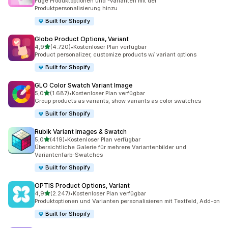
Füge Produktoptionen und -varianten mit der
Produktpersonalisierung hinzu
Built for Shopify
Globo Product Options, Variant
von 5 Sternen
4,9
(4.720)
•
Kostenloser Plan verfügbar
4720 Rezensionen insgesamt
Product personalizer, customize products w/ variant options
Built for Shopify
GLO Color Swatch Variant Image
von 5 Sternen
5,0
(1.687)
•
Kostenloser Plan verfügbar
1687 Rezensionen insgesamt
Group products as variants, show variants as color swatches
Built for Shopify
Rubik Variant Images & Swatch
von 5 Sternen
5,0
(419)
•
Kostenloser Plan verfügbar
419 Rezensionen insgesamt
Übersichtliche Galerie für mehrere Variantenbilder und
Variantenfarb-Swatches
Built for Shopify
OPTIS Product Options, Variant
von 5 Sternen
4,9
(2.247)
•
Kostenloser Plan verfügbar
2247 Rezensionen insgesamt
Produktoptionen und Varianten personalisieren mit Textfeld, Add-on
Built for Shopify