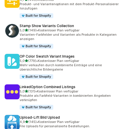
446 Rezensionen insgesamt
Produkt- und Variantenoptionen mit dem Produkt-Personalisierer
hinzufügen
Built for Shopify
Stamp Show Variants Collection
von 5 Sternen
5,0
(149)
•
Kostenloser Plan verfügbar
149 Rezensionen insgesamt
Varianten-Farbfelder und Varianten als Produkte in Kategorien
anzeigen
Built for Shopify
OP Color Swatch Variant Images
von 5 Sternen
5,0
(779)
•
Kostenloser Plan verfügbar
779 Rezensionen insgesamt
Mehr verkaufen durch kombinierte Einträge und eine
übersichtliche Bildergalerie
Built for Shopify
LinkedOption Combined Listings
von 5 Sternen
5,0
(131)
•
Kostenloser Plan verfügbar
131 Rezensionen insgesamt
Produkte als Farbfeld-Varianten in kombinierten Angeboten
verknüpfen
Built for Shopify
Upload‑Lift Bild Upload
von 5 Sternen
4,9
(145)
•
Kostenloser Plan verfügbar
145 Rezensionen insgesamt
File Uploads für personalisierte Bestellungen.