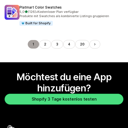
Platmart Color Swatches
von 5 Sternen
5,0
(126)
•
Kostenloser Plan verfügbar
126 Rezensionen insgesamt
Produkte mit Swatches als kombinierte Listings gruppieren
Built for Shopify
1
2
3
4
20
Möchtest du eine App
hinzufügen?
Shopify 3 Tage kostenlos testen