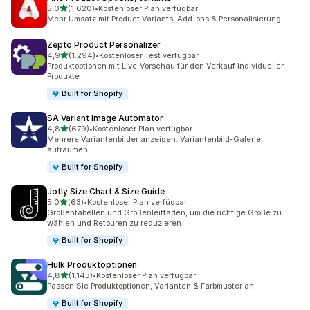
von 5 Sternen
5,0
(1.620)
•
Kostenloser Plan verfügbar
1620 Rezensionen insgesamt
Mehr Umsatz mit Product Variants, Add-ons & Personalisierung
Zepto Product Personalizer
von 5 Sternen
4,9
(1.294)
•
Kostenloser Test verfügbar
1294 Rezensionen insgesamt
Produktoptionen mit Live-Vorschau für den Verkauf individueller
Produkte
Built for Shopify
SA Variant Image Automator
von 5 Sternen
4,8
(679)
•
Kostenloser Plan verfügbar
679 Rezensionen insgesamt
Mehrere Variantenbilder anzeigen. Variantenbild-Galerie
aufräumen.
Built for Shopify
Jotly Size Chart & Size Guide
von 5 Sternen
5,0
(63)
•
Kostenloser Plan verfügbar
63 Rezensionen insgesamt
Größentabellen und Größenleitfäden, um die richtige Größe zu
wählen und Retouren zu reduzieren
Built for Shopify
Hulk Produktoptionen
von 5 Sternen
4,8
(1.143)
•
Kostenloser Plan verfügbar
1143 Rezensionen insgesamt
Passen Sie Produkt­optionen, Varianten & Farbmuster an.
Built for Shopify