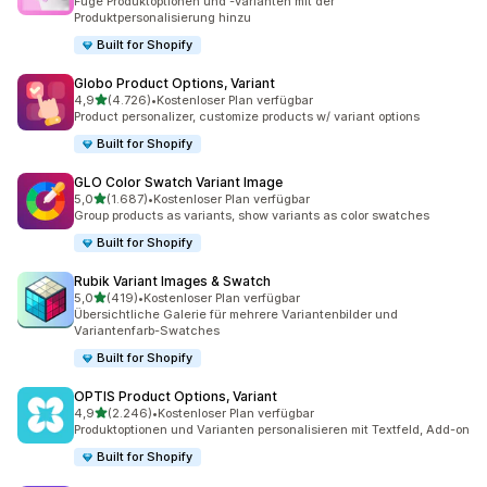
Füge Produktoptionen und -varianten mit der
Produktpersonalisierung hinzu
Built for Shopify
Globo Product Options, Variant
von 5 Sternen
4,9
(4.726)
•
Kostenloser Plan verfügbar
4726 Rezensionen insgesamt
Product personalizer, customize products w/ variant options
Built for Shopify
GLO Color Swatch Variant Image
von 5 Sternen
5,0
(1.687)
•
Kostenloser Plan verfügbar
1687 Rezensionen insgesamt
Group products as variants, show variants as color swatches
Built for Shopify
Rubik Variant Images & Swatch
von 5 Sternen
5,0
(419)
•
Kostenloser Plan verfügbar
419 Rezensionen insgesamt
Übersichtliche Galerie für mehrere Variantenbilder und
Variantenfarb-Swatches
Built for Shopify
OPTIS Product Options, Variant
von 5 Sternen
4,9
(2.246)
•
Kostenloser Plan verfügbar
2246 Rezensionen insgesamt
Produktoptionen und Varianten personalisieren mit Textfeld, Add-on
Built for Shopify