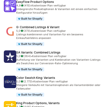
EasyFlow Product Options
von 5 Sternen
4,9
(415)
•
Kostenloser Plan verfügbar
415 Rezensionen insgesamt
Unbegrenzte Produktoptionen & Varianten mit einem einfachen
Konfigurator hinzufügen
Built for Shopify
G: Combined Listings & Variant
von 5 Sternen
5,0
(373)
•
Kostenloser Plan verfügbar
373 Rezensionen insgesamt
Listings kombinieren und Varianten für ein besseres
Einkaufserlebnis anpassen
Built for Shopify
SA Variants: Combined Listings
von 5 Sternen
5,0
(384)
•
Kostenloser Plan verfügbar
384 Rezensionen insgesamt
Aufteilung von Varianten und Kombination von Varianten-Listings
als Swatches zur Conversion-Rate-Optimierung
Built for Shopify
Color Swatch King: Variants
von 5 Sternen
5,0
(2.773)
•
Kostenloser Plan verfügbar
2773 Rezensionen insgesamt
Steigere Verkäufe mit Variantenoptionen als Variantenbilder oder
Farbmuster
Built for Shopify
King Product Options, Variants
von 5 Sternen
4,7
(446)
•
Kostenlos