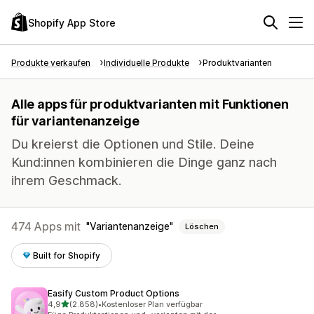
Shopify App Store
Produkte verkaufen
Individuelle Produkte
Produktvarianten
Alle apps für produktvarianten mit Funktionen
für variantenanzeige
Du kreierst die Optionen und Stile. Deine
Kund:innen kombinieren die Dinge ganz nach
ihrem Geschmack.
474 Apps mit
Variantenanzeige
Löschen
Built for Shopify
Easify Custom Product Options
von 5 Sternen
4,9
(2.858)
•
Kostenloser Plan verfügbar
2858 Rezensionen insgesamt