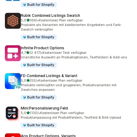
Built for Shopify
Rubik Combined Listings Swatch
von 5 Sternen
5,0
(66)
•
Kostenloser Plan verfügbar
66 Rezensionen insgesamt
Produkte als Varianten mit kombinierten Angeboten und Farb-
Swatch verknüpfen
Built for Shopify
Infinite Product Options
von 5 Sternen
4,7
(2.417)
•
Kostenloser Test verfügbar
2417 Rezensionen insgesamt
Unendliche Auswahl an Produktoptionen, Textfeldern & Add-ons
Built for Shopify
FD Combined Listings & Variant
von 5 Sternen
5,0
(55)
•
Kostenloser Plan verfügbar
55 Rezensionen insgesamt
Produkte verknüpfen und gruppieren, Produktvarianten mit
Swatches anpassen
Built for Shopify
Mini:Personalisierung Feld
von 5 Sternen
5,0
(130)
•
Kostenloser Plan verfügbar
130 Rezensionen insgesamt
Produktanpassung mit Produktfeldern, Textfeld & Bild-Upload
Built for Shopify
Aris Product Options, Variants